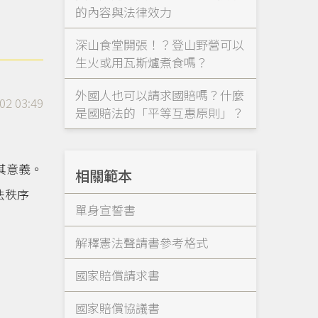
的內容與法律效力
深山食堂開張！？登山野營可以
生火或用瓦斯爐煮食嗎？
外國人也可以請求國賠嗎？什麼
02 03:49
是國賠法的「平等互惠原則」？
其意義。
相關範本
法秩序
單身宣誓書
解釋憲法聲請書參考格式
國家賠償請求書
國家賠償協議書