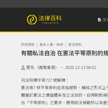
文

法律百科 Legispedia
所有問答
/
基本人權‧政府
/
憲法原則
有關私法自治 在憲法平等原則的規
匿名（進階會員）
‧
2020-12-13 06:52
司法院釋字第727 號解釋：
憲法第7 條平等原則並非指絕對、機械之形式
關基於憲法之價值體系及立法目的，自得斟酌規
合「平等原則」之要求，應視該法規範所以為差