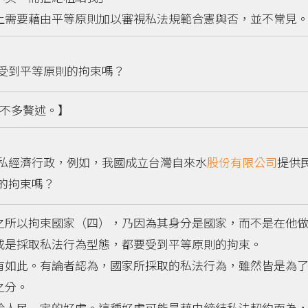
需要藉由平等原則加以審視私法規範合憲與否，並不常見
受到平等原則的拘束嗎？
裡不多贅述。】
私經濟行政，例如，我國成立台灣自來水
股份有限公司
提供
的拘束嗎？
所以拘束國家（四），乃因為其身分是國家，而不是在他做
或是採取私法行為型態，都要受到平等原則的拘束。
如此。有論者認為，國家所採取的私法行為，雖然皆是為了
之分。
給人民一定的好處。這種好處可能是藉由締結私法契約而為