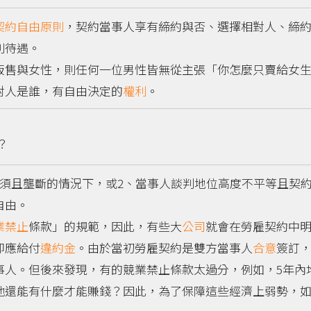
契約自由原則
，契約當事人享有締約與否、選擇相對人、締
別待遇。
售與女性，則任何一位男性皆無從主張「你怎麼只賣給女生
對人是誰，有自由決定的
權利
。
？
且壟斷的情況下，或2、當事人談判地位高度不平等且契
自由。
業禁止
條款」的規範，因此，有些大
公司
就會在勞雇契約中
即應給付
違約金
。由於當初勞雇契約是雙方當事人
合意
簽訂
事人。但後來發現，有的競業禁止條款太過分，例如，5年內
他還能有什麼才能賺錢？因此，為了保障這些經濟上弱勢，