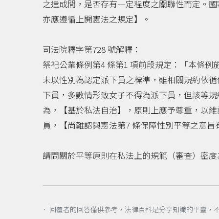
之達成間，是否存有一定程度之關聯性而定。國
亦應遵循上開憲法之規定】。
司法院釋字第728 號解釋：
祭祀公業條例第4 條第1 項前段規定：「本條
未以性別為認定派下員之標準，雖相關規約依循
下員，多數情形致女子不得為派下員，但該等規
為，【基於私法自治】，原則上應予尊重，以維
員，【尚難認與憲法第7 條保障性別平等之意
請問關於平等原則在私法上的規範（審查）密度
． 回覆者的回答僅供參考，法律百科是分享知識的平臺，