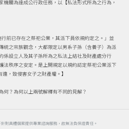
家機關為達成公行政任務，以【私法形式所為之行為，
例施行前已存在之祭祀公業，其派下員依規約定之。」並
傳統之宗族觀念，大都限定以男系子孫（含養子）為派
約係設立人及其子孫所為之私法上結社及財產處分行
護法秩序之安定。是上開規定以規約認定祭祀公業派下
旨有違，致侵害女子之財產權。】
為何？為何以上兩號解釋有不同的見解？
不針對具體個案提供專業諮詢服務，故無法負保證責任。