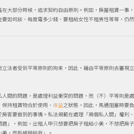
在大部分時候，追求契約自由原則。例如，房屋租賃一事，
金要如何談、每度電多少錢、要租給女性不租男性等等，仍
立法者受到平等原則的拘束，因此，藉由平等原則去審視立
人間的問題，是處理利益衝突的問題，而（不）平等則是處
，保持租賃物合於使用、
收益
之狀態，因此，馬通阻塞時要
於房客要做到的事情。私法規範在處理「兩個私人間」權利
問題」，例如，出租人甲只想要把房子租給小美，不想把房
小美，而拒絕租給我」。