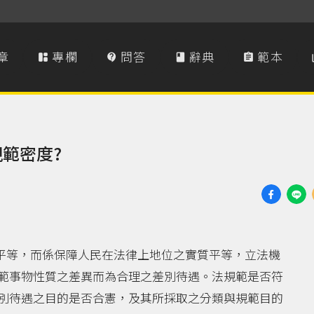
章
專欄
問答
辭典
範本




範密度?
上平等，而係保障人民在法律上地位之實質平等，立法機
範事物性質之差異而為合理之差別待遇。法規範是否符
別待遇之目的是否合憲，及其所採取之分類與規範目的