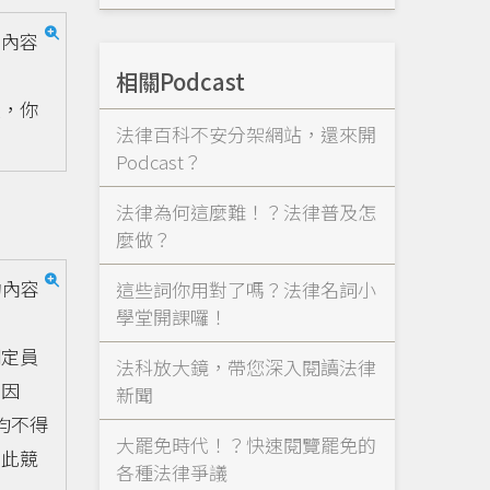
約內容
相關Podcast
，你
法律百科不安分架網站，還來開
Podcast？
法律為何這麼難！？法律普及怎
麼做？
約內容
這些詞你用對了嗎？法律名詞小
學堂開課囉！
明定員
法科放大鏡，帶您深入閱讀法律
，因
新聞
均不得
大罷免時代！？快速閱覽罷免的
如此競
各種法律爭議