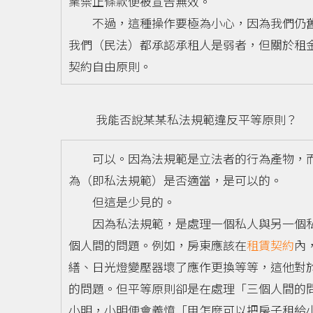
業禁止條款便被宣告無效。
不過，這種操作要極為小心，因為我們仍舊
我們（民法）都承認承租人是弱者，但關於租
契約自由原則。
我能否說某某私法規範違反平等原則？
可以。因為法規範是立法者的行為產物，而
為（即私法規範）是否適當，是可以的。
但這是少見的。
因為私法規範，是處理一個私人與另一個私
個人間的問題。例如，房東應該在
租賃契約
內
繕、日光燈變壓器壞了應作更換等等，這他對
的問題。但平等原則卻是在處理「三個人間的
小明，小明便會義憤「甲怎麼可以把房子租給