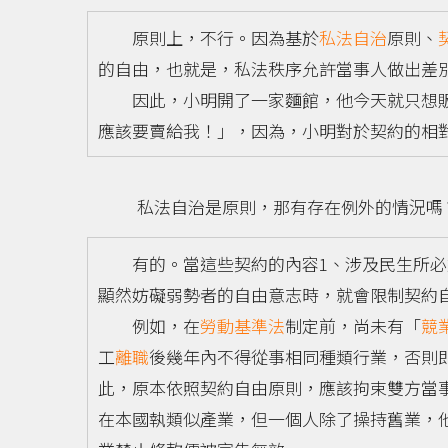
原則上，不行。因為基於
私法自治
原則、
的自由，也就是，私法秩序允許當事人做出差
因此，小明開了一家麵館，他今天就只想販
應該要賣給我！」，因為，小明對於契約的相
私法自治是原則，那有存在例外的情況嗎
有的。當這些契約的內容1、涉及民生所必須
顯然妨礙弱勢者的自由意志時，就會限制契約
例如，在
勞動基準法
制定前，尚未有「
競
工
離職
後幾年內不得從事相同種類行業，否則
此，原本依照契約自由原則，應該拘束雙方當
在本國執類似產業，但一個人除了操持舊業，