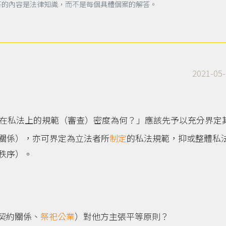
答的內容是法律知識，而不是每個具體個案的解答。
2021-05-
在私法上的規範（審查）密度為何？」應該先予以充分界定
關係），亦可界定為立法者所
制定
的私法規範，抑或整體私
秩序）。
契約關係、
祭祀公業
）對他方主張平等原則？