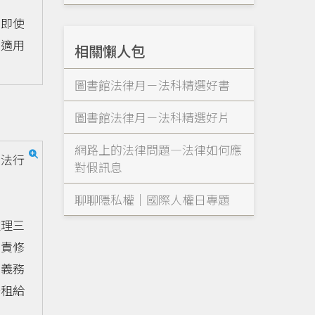
即使
然適用
相關懶人包
圖書館法律月－法科精選好書
圖書館法律月－法科精選好片
網路上的法律問題—法律如何應
法行
對假訊息
聊聊隱私權｜國際人權日專題
理三
負責修
、義務
子租給