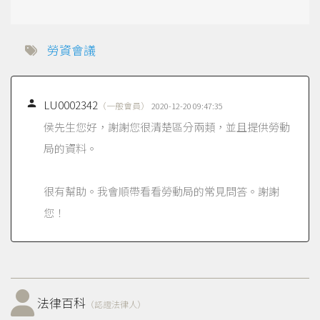
勞資會議

LU0002342
（一般會員）
2020-12-20 09:47:35
侯先生您好，謝謝您很清楚區分兩類，並且提供勞動
局的資料。
很有幫助。我會順帶看看勞動局的常見問答。謝謝
您！
法律百科
（認證法律人）