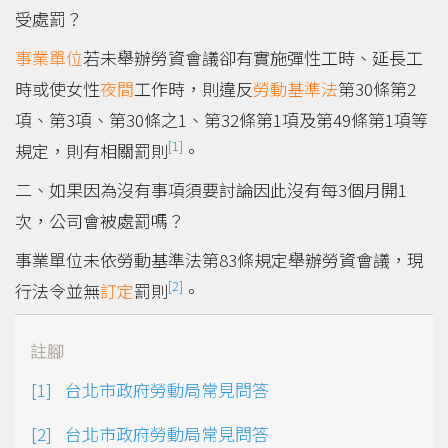
受處罰？
事業單位
若未舉辦勞資會議卻有實施彈性工時、延長工
時或使女性
夜間
工作時，則違反
勞動基準法
第30條第2
項、第3項、第30條之1、第32條第1項及第49條第1項等
[1]
規定，則有相關罰則
。
二、如果因為沒有事項須要討論因此沒有每3個月開1
次，公司會被處罰嗎？
事業單位未依勞動基準法第83條規定舉辦勞資會議，現
[2]
行法令並無
訂定
罰則
。
註腳
台北市政府勞動局常見問答
台北市政府勞動局常見問答