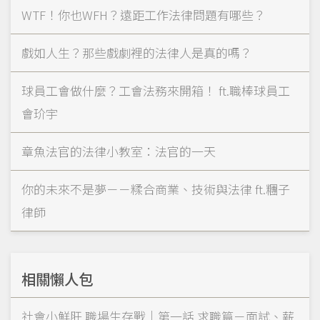
WTF！你也WFH？遠距工作法律問題有哪些？
戲如人生？那些戲劇裡的法律人是真的嗎？
球員工會做什麼？工會法務來開箱！ ft.職棒球員工
會玠宇
章魚法官的法律小教室：法官的一天
你的未來不是夢－－糅合商業、技術與法律 ft.糰子
律師
相關懶人包
社會小鮮肝 職場生存戰｜第一話 求職篇－面試、薪