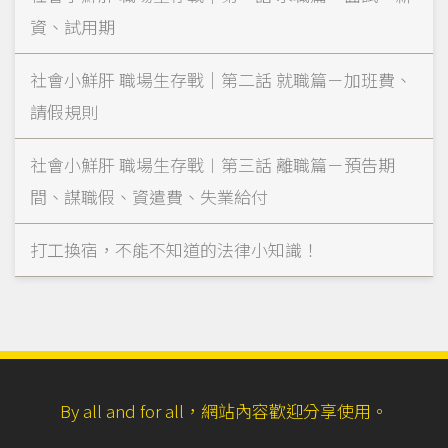
資、試用期
社會小鮮肝 職場生存戰｜第二話 就職篇－加班費、
請假規則
社會小鮮肝 職場生存戰︱第三話 離職篇－預告期
間、謀職假、資遣費、失業給付
打工換宿，不能不知道的法律小知識！
By all and for all，網站內容歡迎分享使用。