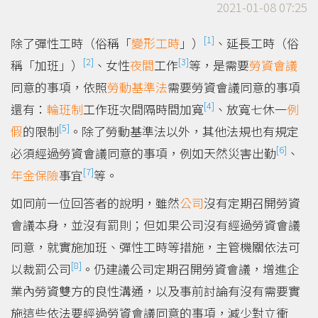
2021-01-08 07:25
[1]
除了彈性工時（俗稱「
變形工時
」）
、延長工時（俗
[2]
[3]
稱「加班」）
、女性
夜間
工作
等，是需要
勞資會議
同意的事項，依照
勞動基準法
需要勞資會議同意的事項
[4]
還有：
輪班制
工作班次間隔時間加寬
、放寬七休一
例
[5]
假
的限制
。除了勞動基準法以外，其他法規也有規定
[6]
必須經過勞資會議同意的事項，例如天然災害出勤
、
[7]
年金保險
事宜
等。
如同前一位回答者的說明，雖然
公司
沒有定期召開勞資
會議本身，並沒有罰則；但如果公司沒有經過勞資會議
同意，就實施加班、彈性工時等措施，主管機關依法可
[8]
以裁罰公司
。仍建議公司定期召開勞資會議，增進企
業內勞資雙方的良性溝通，以及事前討論有沒有需要實
施這些依法要經過勞資會議同意的事項，減少對立衝