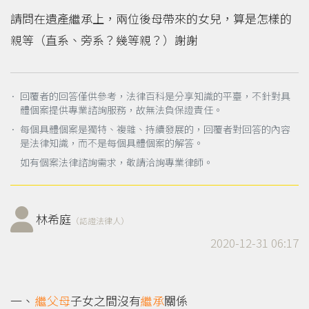
請問在遺產繼承上，兩位後母帶來的女兒，算是怎樣的
親等（直系、旁系？幾等親？）謝謝
． 回覆者的回答僅供參考，法律百科是分享知識的平臺，不針對具
體個案提供專業諮詢服務，故無法負保證責任。
． 每個具體個案是獨特、複雜、持續發展的，回覆者對回答的內容
是法律知識，而不是每個具體個案的解答。
如有個案法律諮詢需求，敬請洽詢專業律師。
林希庭
（認證法律人）
2020-12-31 06:17
繼父母
子女之間沒有
繼承
關係