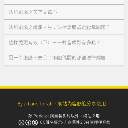
法科劇場之天下父母心
法科劇場之繼承人生：法律怎麼規定繼承問題？
這樣蒐更有效（下）－－錄音錄影有多難？
另一半怎麼不去◯？聊配偶間的那些法律難題
By all and for all，網站內容歡迎分享使用。
除 Podcast 與自製影片以外，網站採用
CC姓名標示-非商業性3.0台灣授權條款