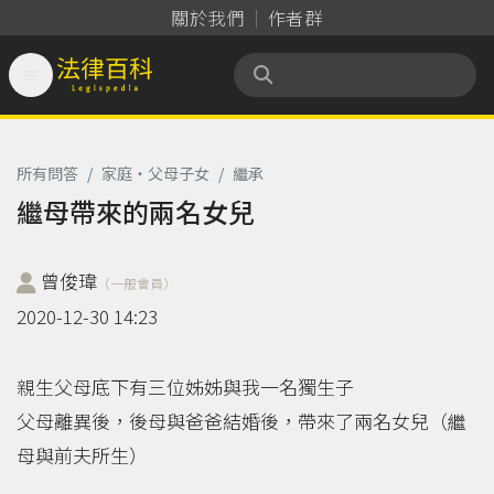
關於我們
作者群

法律百科 Legispedia
所有問答
/
家庭‧父母子女
/
繼承
繼母帶來的兩名女兒
曾俊瑋
（一般會員）
2020-12-30 14:23
親生父母底下有三位姊姊與我一名獨生子
父母離異後，後母與爸爸結婚後，帶來了兩名女兒（繼
母與前夫所生）