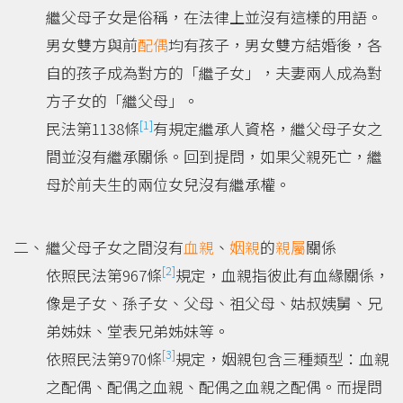
繼父母子女是俗稱，在法律上並沒有這樣的用語。
男女雙方與前
配偶
均有孩子，男女雙方結婚後，各
自的孩子成為對方的「繼子女」，夫妻兩人成為對
方子女的「繼父母」。
[1]
民法第1138條
有規定繼承人資格，繼父母子女之
間並沒有繼承關係。回到提問，如果父親死亡，繼
母於前夫生的兩位女兒沒有繼承權。
繼父母子女之間沒有
血親
、
姻親
的
親屬
關係
[2]
依照民法第967條
規定，血親指彼此有血緣關係，
像是子女、孫子女、父母、祖父母、姑叔姨舅、兄
弟姊妹、堂表兄弟姊妹等。
[3]
依照民法第970條
規定，姻親包含三種類型：血親
之配偶、配偶之血親、配偶之血親之配偶。而提問