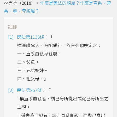
林言丞（2018），
什麼是民法的親屬？什麼是直系、旁
系、尊、卑親屬？
註腳
民法第1138條
：「
遺產繼承人，除配偶外，依左列順序定之：
一、直系血親卑親屬。
二、父母。
三、兄弟姊妹。
四、祖父母。」
民法第967條
：「
I 稱直系血親者，謂己身所從出或從己身所出之
血親。
II 稱旁系血親者，謂非直系血親，而與己身出