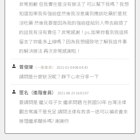
非常抱歉 但我實在是沒有辦法了 可以幫下我嗎？我想
知道如果我有強迫症然後我沒意識到應該吃藥於是就
沒吃藥 然後我要是因為我的強迫症給別人帶去麻煩了
的話我有沒有責任？非常感謝！ps.如果妳看到我這條
留言了妳能多上線嗎？因為我想細致地了解我這件事
的解決辦法 再次非常感謝啦！

曾俊瑋
（一般會員）
2021-01-04 08:04:43
請問是什麼狀況呢？靜下心來分享一下

匿名（進階會員）
2021-08-23 16:01:07
要請問是 繼父母子女 繼承問題 在民國50年 台灣法律
觀念常識不是充足 請問法律有救濟一途可以補收養來
辦理繼承關係嗎? 謝謝你