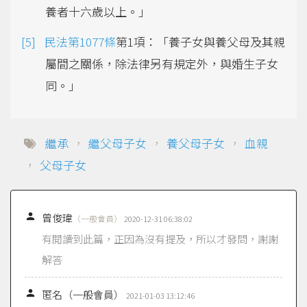
養者十六歲以上。」
民法第1077條
第1項：「養子女與養父母及其親
屬間之關係，除法律另有規定外，與婚生子女
同。」
繼承
，
繼父母子女
，
養父母子女
，
血親
，
父母子女

曾俊瑋
（一般會員）
2020-12-31 06:38:02
有閱讀到此篇，正因為沒有提及，所以才發問，謝謝
解答

匿名（一般會員）
2021-01-03 13:12:46