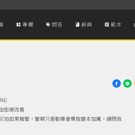
章
專欄
問答
辭典
範本




會叫）
由拒絕改善
又怕如果報警，警察只是勸導會導致變本加厲，請問我