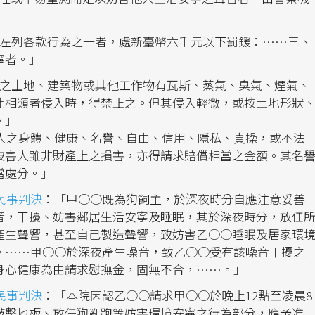
有左列各款行為之一者，處新臺幣六千元以下罰鍰：……三、
寧者。」
之土地、建築物或其他工作物有瓦斯、蒸氣、臭氣、煙氣、
此相類者侵入時，得禁止之。但其侵入輕微，或按土地形狀
。」
人之身體、健康、名譽、自由、信用、隱私、貞操，或不法
被害人雖非財產上之損害，亦得請求賠償相當之金額。其名
當處分。」
號民事判決
：「甲○○既為狗飼主，於深夜時分自應注意妥善
音，干擾、妨害鄰居生活安寧及睡眠，其於深夜時分，放任
產生聲響，甚至自己製造聲響，致妨害乙○○睡眠及居家環
。……甲○○於深夜產生噪音，致乙○○受有該噪音干擾之
身心健康為由請求慰撫金，固無不合，……。」
號民事判決
：「本院因認乙○○請求甲○○於晚上12點至凌晨8
敲擊地板、放任狗亂跑等妨害環境安寧之行為部分，應予准