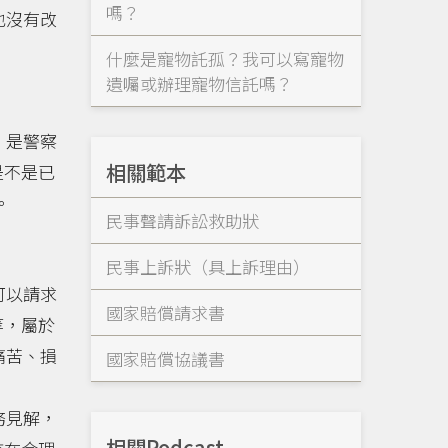
嗎？
也沒有改
什麼是寵物託孤？我可以寫寵物
遺囑或辦理寵物信託嗎？
，是警察
相關範本
是不是已
。
民事聲請訴訟救助狀
民事上訴狀（具上訴理由）
可以請求
國家賠償請求書
等，屬於
痛苦、損
國家賠償協議書
務見解，
相關Podcast