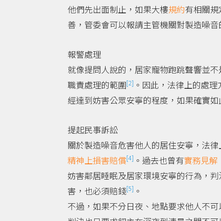
他們先出面制止，如果大樓
規約
有相關規
善，管委會可以報請主管機關對製造噪音的住戶
報警處理
就像提問人說的，居家寵物跑跳聲響並不
[2]
職責處理的範圍
。因此，法律上的處理
經達到妨害公眾安寧的程度，如果確實如此
提起民事訴訟
關於製造噪音危害他人的居住安寧，法律
[4]
精神上損害賠償
。過去也曾有
實務見解
妨害鄰居睡眠及居家環境安寧的行為，判
[5]
害，也必須賠錢
。
不過，如果不分日夜、地點要求他人不可