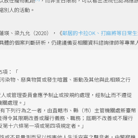
以放任寵物亂跑
，而非全日限制，可以看出法院也認為應
縮別人的活動。
瑛、梁九允（2020），《
鄰居的卡拉OK、打麻將等日常生
具體的個案判斷研析，仍建議備妥相關資料諮詢律師等專業
5項：「
種污染物、惡臭物質或發生喧囂、振動及其他與此相類之行
責人或管理委員會應予制止或按規約處理，經制止而不遵從
機關處理。」
「有下列行為之一者，由直轄市、縣（市）主管機關處新臺幣
並得令其限期改善或履行義務、職務；屆期不改善或不履行
反第十六條第一項或第四項規定者。」
性或不易量測而足以妨害他人生活安寧之聲音者，由警察機