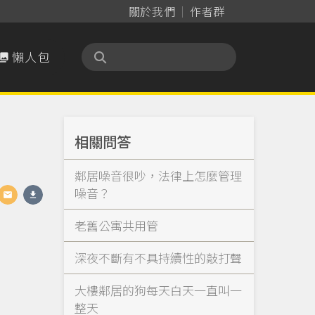
關於我們
作者群
懶人包

相關問答
鄰居噪音很吵，法律上怎麼管理
噪音？
老舊公寓共用管
深夜不斷有不具持續性的敲打聲
大樓鄰居的狗每天白天一直叫一
整天