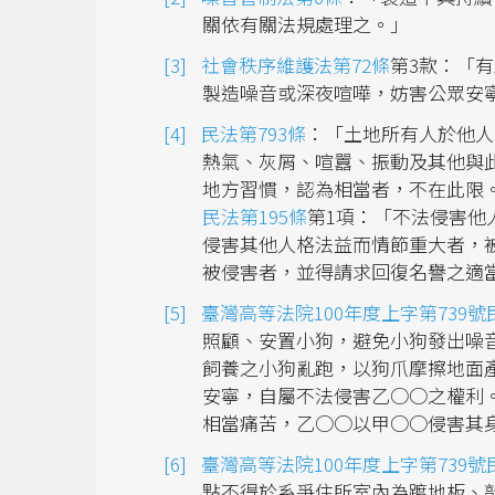
關依有關法規處理之。」
社會秩序維護法第72條
第3款：「
製造噪音或深夜喧嘩，妨害公眾安
民法第793條
：「土地所有人於他人
熱氣、灰屑、喧囂、振動及其他與
地方習慣，認為相當者，不在此限
民法第195條
第1項：「不法侵害他
侵害其他人格法益而情節重大者，
被侵害者，並得請求回復名譽之適
臺灣高等法院100年度上字第739
照顧、安置小狗，避免小狗發出噪
飼養之小狗亂跑，以狗爪摩擦地面
安寧，自屬不法侵害乙○○之權利
相當痛苦，乙○○以甲○○侵害其
臺灣高等法院100年度上字第739
點不得於系爭住所室內為踱地板、