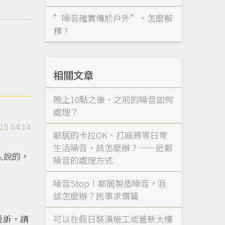
”噪音確實傳於戶外”，怎麼解
釋 ?
相關文章
晚上10點之後、之前的噪音如何
處理？
15 04:14
鄰居的卡拉OK、打麻將等日常
生活噪音，該怎麼辦？——近鄰
人說的，
噪音的處理方式
噪音Stop！鄰居製造噪音，我
該怎麼辦？民事求償篇
可以在假日裝潢施工或蓋新大樓
投訴，請