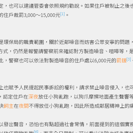
定，也可以建議管委會依照規約勸說。如果住戶被制止之後
[1]
裁罰3,000～15,000元
。
是環保局的職責範圍，關於近鄰噪音而妨害公眾安寧的問題
方式，仍然是報警請警察前來確認對方製造噪音、喧嘩等，
[3]
，警察也可以依法對製造噪音的住戶處以6,000元的
罰鍰
上也賦予人民提起民事訴訟的權利，請求禁止噪音侵入，也
，認定住戶在
深夜
放任小狗亂跑，以狗爪摩擦地面產生聲響
決
飼主
在
夜間
不得放任小狗亂跑，因此所造成鄰居精神上的
以發出聲音，恐怕也有點超過社會常情，前面提到的這個實
[6]