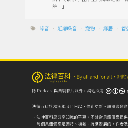
許。」
噪音
，
近鄰噪音
，
寵物
，
鄰居
，
管
‧
By all and for a
除 Podcast 與自製影片以外，網站採用
法律百科於2026年5月1日起，停止更新。請讀者
法律百科是分享知識的平臺，不針對具體個案提供
每個具體個案是獨特、複雜、持續發展的，作者及