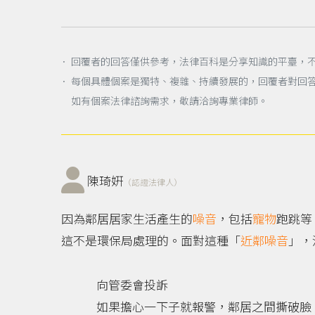
． 回覆者的回答僅供參考，法律百科是分享知識的平臺，
． 每個具體個案是獨特、複雜、持續發展的，回覆者對回
如有個案法律諮詢需求，敬請洽詢專業律師。
陳琦姸
（認證法律人）
因為鄰居居家生活產生的
噪音
，包括
寵物
跑跳等
這不是環保局處理的。面對這種「
近鄰噪音
」，
向管委會投訴
如果擔心一下子就報警，鄰居之間撕破臉