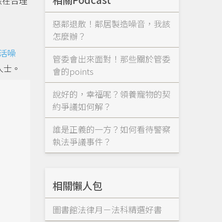
該在合理
惡鄰退散！鄰居製造噪音，我該
怎麼辦？
活噪
管委會出來面對！那些關於管委
人士。
會的points
說好的，幸福呢？領養寵物的契
約爭議如何解？
誰是正義的一方？如何看待警察
執法爭議事件？
相關懶人包
圖書館法律月－法科精選好書