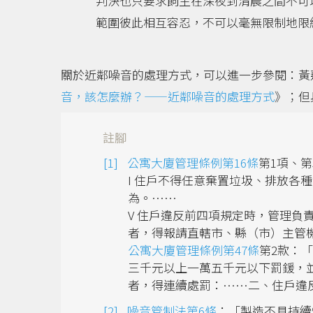
判決也只要求飼主在深夜到清晨之間不可
範圍彼此相互容忍，不可以毫無限制地限
關於近鄰噪音的處理方式，可以進一步參閱：黃蓮
音，該怎麼辦？——近鄰噪音的處理方式
》；但
註腳
公寓大廈管理條例第16條
第1項、第
I 住戶不得任意棄置垃圾、排放各
為。……
V 住戶違反前四項規定時，管理負
者，得報請直轄市、縣（市）主管
公寓大廈管理條例第47條
第2款：
三千元以上一萬五千元以下罰鍰，
者，得連續處罰：……二、住戶違
噪音管制法第6條
：「製造不具持續