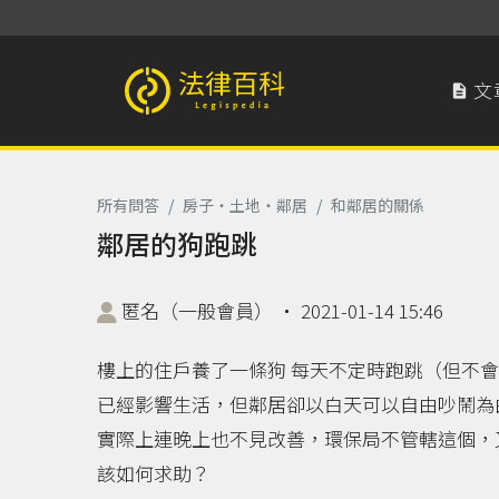
文

法律百科 Legispedia
所有問答
/
房子‧土地‧鄰居
/
和鄰居的關係
鄰居的狗跑跳
匿名（一般會員）
‧
2021-01-14 15:46
樓上的住戶養了一條狗 每天不定時跑跳（但不
已經影響生活，但鄰居卻以白天可以自由吵鬧為
實際上連晚上也不見改善，環保局不管轄這個，
該如何求助？