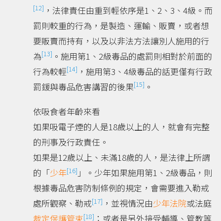
[12]
，法律責任由重到輕依序是1、2、3、4級。而
罰則較重的行為，是製造、運輸、販賣，或者想
要販賣而持有，以及以非法方法讓別人施用的行
[13]
為
。施用第1、2級毒品的處罰則相對於前面的
[14]
行為較輕
，施用第3、4級毒品的話更僅有行政
[15]
罰鍰與毒品危害講習的後果
。
依吸食者年齡來看
如果吸電子煙的人是18歲以上的人，就會有完整
的刑事及行政責任。
如果是12歲以上、未滿18歲的人，是法律上所謂
[16]
的「
少年
」。少年如果施用第1、2級毒品，則
根據毒品危害防制條例的規定，會需要進入勒戒
[17]
處所觀察、勒戒
，並視情況由
少年法院
或法庭
[18]
裁定
保護管束
；或者是另外接受輔導、管教等