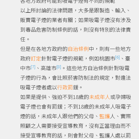
各地方政府可能對吸電子煙有不同的規範
以上所討論的法律問題，大多是跟製造、輸入、
販賣電子煙的業者有關；如果吸電子煙沒有涉及
到毒品危害防制條例的話，則沒有特別的法律責
任。
但是在各地方政府的
自治條例
中，則有一些地方
[6]
政府
訂定
針對電子煙的規範，例如桃園市
、臺
[7]
[8]
中市
、高雄市
。這些地方自治條例針對吸電
子煙的行為，會比照菸害防制法的規定，對違法
吸電子煙者處以
行政罰
鍰。
如果是提供、強迫不到18歲的
未成年人
或孕婦吸
電子煙也會有罰鍰；不到18歲的未成年人吸電子
煙的話，未成年人跟他們的父母、
監護
人、實際
照顧之人需要接受宣導教育，沒有正當理由而不
接受宣導教育的話，則會對父母、監護人處以罰