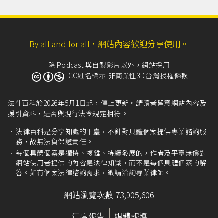
By all and for all，網站內容歡迎分享使用。
除 Podcast 與自製影片以外，網站採用
CC姓名標示-非商業性3.0台灣授權條款
法律百科於2026年5月1日起，停止更新。請讀者留意網站內容及
援引資料，是否與現行法令規定相符。
法律百科是分享知識的平臺，不針對具體個案提供專業諮詢服
務，故無法負保證責任。
每個具體個案是獨特、複雜、持續發展的，作者及平臺無償對
網站使用者提供的內容是法律知識，而不是每個具體個案的解
答。如有個案法律諮詢需求，敬請洽詢專業律師。
網站瀏覽次數 73,005,606
年度報告
媒體報導