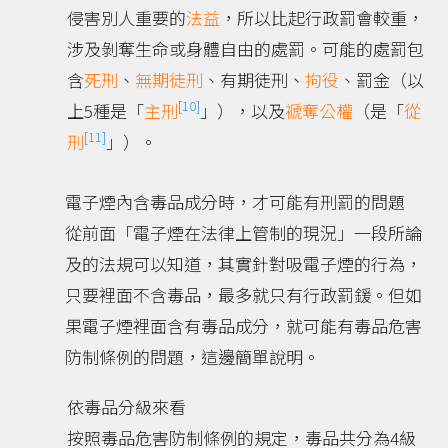
侵害別人重要的
法益
，所以比起行政罰會較重，
涉及剝奪生命或身體自由的處罰。可能的處罰包
含
死刑
、
無期徒刑
、有期徒刑、
拘役
、罰金（以
[10]
上5種是「
主刑
」），以及
褫奪公權
（是「
從
[11]
刑
」）。
電子煙內含毒品成分時，才可能有刑罰的問題
從前面「電子煙在法律上管制的現況」一段所論
及的法規可以知道，其實針對吸電子煙的行為，
只要裡面不含毒品，最多就只有行政罰鍰。但如
果電子煙裡面含有毒品成分，就可能有毒品危害
防制條例的問題，這邊簡單說明。
依毒品分級來看
按照毒品危害防制條例的規定，毒品共分為4級