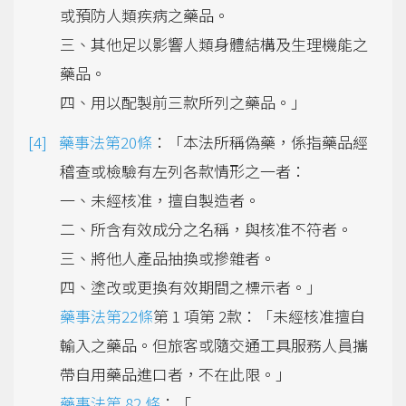
或預防人類疾病之藥品。
三、其他足以影響人類身體結構及生理機能之
藥品。
四、用以配製前三款所列之藥品。」
藥事法第20條
：「本法所稱偽藥，係指藥品經
稽查或檢驗有左列各款情形之一者：
一、未經核准，擅自製造者。
二、所含有效成分之名稱，與核准不符者。
三、將他人產品抽換或摻雜者。
四、塗改或更換有效期間之標示者。」
藥事法第22條
第 1 項第 2款：「未經核准擅自
輸入之藥品。但旅客或隨交通工具服務人員攜
帶自用藥品進口者，不在此限。」
藥事法第 82 條
：「