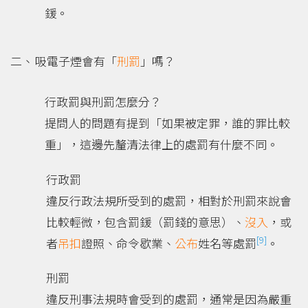
鍰。
吸電子煙會有「
刑罰
」嗎？
行政罰與刑罰怎麼分？
提問人的問題有提到「如果被定罪，誰的罪比較
重」，這邊先釐清法律上的處罰有什麼不同。
行政罰
違反行政法規所受到的處罰，相對於刑罰來說會
比較輕微，包含罰鍰（罰錢的意思）、
沒入
，或
[9]
者
吊扣
證照、命令歇業、
公布
姓名等處罰
。
刑罰
違反刑事法規時會受到的處罰，通常是因為嚴重