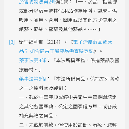
菸害防制法第2條
第1款：「一、菸品：指全部
或部分以菸草或其代用品作為原料，製成可供
吸用、嚼用、含用、聞用或以其他方式使用之
紙菸、菸絲、雪茄及其他菸品。……」
衛生福利部（2014），《
電子煙屬菸品或藥
品？ 如含尼古丁屬藥品需查驗登記
》。
藥事法第4條
：「本法所稱藥物，係指藥品及醫
療器材。」
藥事法第6條
：「本法所稱藥品，係指左列各款
之一之原料藥及製劑：
一、載於中華藥典或經中央衛生主管機關認定
之其他各國藥典、公定之國家處方集，或各該
補充典籍之藥品。
二、未載於前款，但使用於診斷、治療、減輕