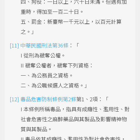
四、拘役：一日以上，六十日未滿。但遇有加
重時，得加至一百二十日。
五、罰金：新臺幣一千元以上，以百元計算
之。」
中華民國刑法第36條
：「
I 從刑為褫奪公權。
II 褫奪公權者，褫奪下列資格：
一、為公務員之資格。
二、為公職候選人之資格。」
毒品危害防制條例第2條
第1、2項：「
I 本條例所稱毒品，指具有成癮性、濫用性、對
社會危害性之麻醉藥品與其製品及影響精神物
質與其製品。
II 毒品依其成癮性、濫用性及對社會危害性，