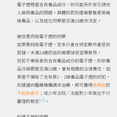
電子煙裡面含有毒品成分，則可能另外有引誘他
人施用毒品的問題。具體的罰則還需要看是第幾
級毒品、以及這位同學是否滿18歲來決定。
被慫恿而吸電子煙的同學
如果單純吸電子煙，至多只會在特定縣市會受到
罰鍰。未滿18歲的話則需要接受宣導教育。
但若不幸吸食到含有毒品成分的電子煙，則依毒
品分級跟是否滿18歲，會有相應的法律責任，如
果是不慎吸了含有第1、2級毒品電子煙的初犯，
則建議向醫療機構請求治療，將可獲得
檢察官
的
不起訴
處分
；或少年法院／法庭對少年做出不付
[21]
審理的裁定
。
知情不報的同學