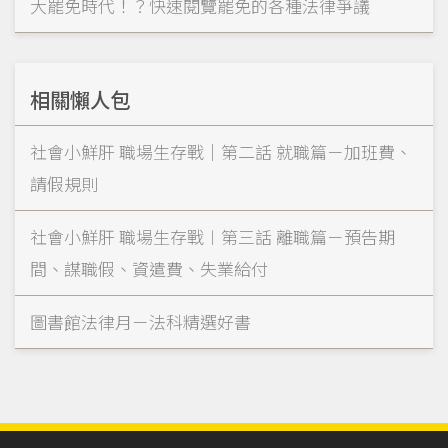
大罷免時代！？快速閱覽罷免的各種法律爭議
相關懶人包
社會小鮮肝 職場生存戰｜第二話 就職篇－加班費、
請假規則
社會小鮮肝 職場生存戰︱第三話 離職篇－預告期
間、謀職假、資遣費、失業給付
圖書館法律月－法科精選好書