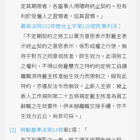
定其期限者，各當事人得隨時終止契約。但有
利於受僱人之習慣者，從其習慣。」
最高法院102年度台上字第120號民事判決
：
「不定期契約之勞工以單方意思表示對雇主表
示終止契約之意思表示，係形成權之行使，無
待乎對方之同意或核准，即生效力。此項勞工
之權利，不得以勞雇雙方之特約約定勞工自請
離職須待雇主核准始生效力而限制之，縱有此
特約，亦違反法令而無效。上訴人主張：被上
訴人工作規則第二十五條規定雇主核准為員工
辭職之生效要件，伊未辦離職交接手續，亦不
生效力云云，尚非可採。」
勞動基準法第14條
第1項：「
有下列情形之一者，勞工得不經預告終止契