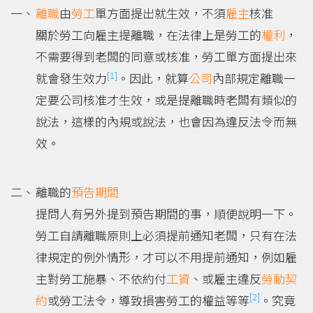
離職
由
勞工
單方面提出就生效，不須
雇主
核准
關於勞工向雇主提離職，在法律上是勞工的
權利
，
不需要得到老闆的同意或核准，勞工單方面提出來
[1]
就會發生效力
。因此，就算
公司
內部規定離職一
定要公司核准才生效，或是提離職時老闆有類似的
說法，這樣的內規或說法，也會因為違反法令而無
效。
離職的
預告期間
提問人有另外提到預告期間的事，順便說明一下。
勞工自請離職原則上必須提前通知老闆，只有在法
律規定的例外情形，才可以不用提前通知，例如雇
主對勞工施暴、不依約付
工資
、或雇主違反
勞動契
[2]
約
或勞工法令，導致損害勞工的權益等等
。究竟