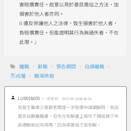
害賠償責任。故意以背於善良風俗之方法，加
損害於他人者亦同。
II 違反保護他人之法律，致生損害於他人者，
負賠償責任。但能證明其行為無過失者，不在
此限。」
離職
，
辭職
，
預告期間
，
自請離職
，
形成權
，
職場熊報

LU0016035
（一般會員）
2023-09-16 08:48:26
我發生職業災害跟老闆提一求賠償申請調解時，我說
要非自願離職書，但他在和解書上寫他不開這樣子申
訴調解訴訟有用嗎？因為需要錢才簽和解。