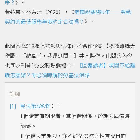
序？
》。
黃蓮瑛、林宥廷（2020），《
老闆說要綁N年——勞動
契約的最低服務年限約定合法嗎？
》。
此問答為518職場熊報與法律百科合作企劃【搶救離職大
作戰－「離職前，我還想問」】共同製作。此問答內容
也同步刊登於518職場熊報中：
【回覆讀者】老闆不給離
職怎麼辦？你必須瞭解的勞基法保障
註腳
民法第488條
：「
I 僱傭定有期限者，其僱傭關係，於期限屆滿時
消滅。
II 僱傭未定期限，亦不能依勞務之性質或目的