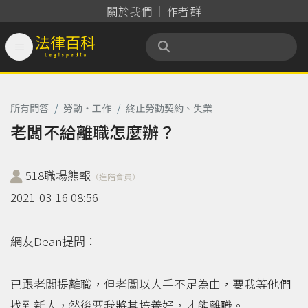
關於我們
作者群

法律百科 Legispedia
所有問答
/
勞動‧工作
/
終止勞動契約、失業
老闆不給離職怎麼辦？
518職場熊報
（進階會員）
2021-03-16 08:56
網友Dean提問：
已跟老闆提離職，但老闆以人手不足為由，要我等他們
找到新人，然後要我將其培養好，才能離職。