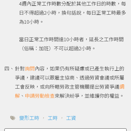
4週內正常工作時數分配於其他工作日的時數，每
日不得超過2小時，換句話說，每日正常工時最多
為10小時。
當日正常工作時間達10小時者，延長之工作時間
（俗稱：加班）不可以超過2小時。
針對
詢問
內容，如果仍有所疑慮或已產生執行上的
爭議，建議可以跟雇主協商、透過勞資會議或所屬
工會反映，或向所轄勞政主管機關提出勞資爭議
調
解
、
申請
勞動檢查
來解決紛爭，並維護你的權益。
變形工時
，
工時
，
工資