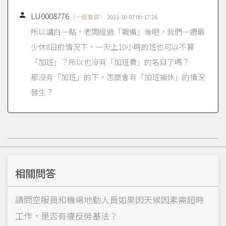

LU0008776
（一般會員）
2021-10-07 00:17:26
所以講白一點，老闆經過「報備」後吧，我們一週最
少休8日的情況下，一天上10小時的班也可以不算
「加班」？所以也沒有「加班費」的名目了嗎？
那沒有「加班」的下，怎麼會有「加班補休」的情況
發生？
相關問答
請問空服員和機場地勤人員如果因天候因素需超時
工作，是否有違反勞基法？