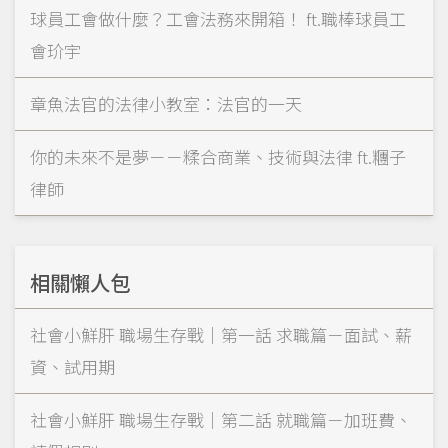
球員工會做什麼？工會法務來開箱！ ft.職棒球員工
會玠宇
章魚法官的法律小教室：法官的一天
你的未來不是夢－－糅合商業、技術與法律 ft.糰子
律師
相關懶人包
社會小鮮肝 職場生存戰｜第一話 求職篇－面試、薪
資、試用期
社會小鮮肝 職場生存戰｜第二話 就職篇－加班費、