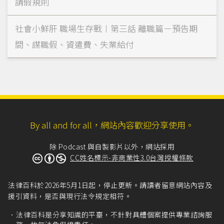
請假規則
社會小鮮肝 職場生存戰︱第三話 離職篇－預告期
間、謀職假、資遣費、失業給付
By all and for all，網站內容歡迎分享使用。
除 Podcast 與自製影片以外，網站採用
CC姓名標示-非商業性3.0台灣授權條款
法律百科於2026年5月1日起，停止更新。請讀者留意網站內容及
援引資料，是否與現行法令規定相符。
法律百科是分享知識的平臺，不針對具體個案提供專業諮詢服