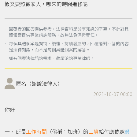
假又要照顧家人，哪來的時間進修呢
． 回覆者的回答僅供參考，法律百科是分享知識的平臺，不針對具
體個案提供專業諮詢服務，故無法負保證責任。
． 每個具體個案是獨特、複雜、持續發展的，回覆者對回答的內容
是法律知識，而不是每個具體個案的解答。
如有個案法律諮詢需求，敬請洽詢專業律師。
匿名（認證法律人）
2021-10-07 00:00
你好
延長
工作時間
（俗稱：加班）的
工資
給付應依照
勞