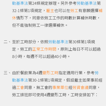
動基準法
第24條規定辦理。另外參考
勞動基準法
第
32-1條第1項規定，
雇主
也可以在
勞工
有意願選擇
補
休
情形下，同意依勞工工作的時數計算補休時數，
但不能強制勞工一律選擇補休。
至於工時部分，依照
勞動基準法
第30條第1項規
定，勞工的
正常工作時間
，原則上每日不可以超過
8小時，每週不可以超過40小時。
由於餐飲業為4週
變形工時
指定適用行業，參考
勞
動基準法
第30-1條第1項規定，假設雇主如果事前經
過
工會
同意，無工會的
事業單位
經
勞資會議
同意，
勞工排班即可使用4週變形工時，工時安排如下：