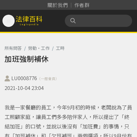
關於我們
作者群

法律百科 Legispedia
所有問答
/
勞動‧工作
/
工時
加班強制補休
LU0008776
（一般會員）
2021-10-04 23:04
我是一家餐廳的員工，今年9月初的時候，老闆說為了員
工照顧家庭，讓員工們多多陪伴家人，所以提出了「終
結加班」的口號，並說以後沒有「加班費」的事情，只
有「加班補休」和「欠班補班」兩個選項，所以9月份有