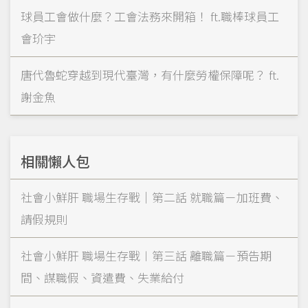
球員工會做什麼？工會法務來開箱！ ft.職棒球員工
會玠宇
唐代魯蛇穿越到現代臺灣，有什麼勞權保障呢？ ft.
謝金魚
相關懶人包
社會小鮮肝 職場生存戰｜第二話 就職篇－加班費、
請假規則
社會小鮮肝 職場生存戰︱第三話 離職篇－預告期
間、謀職假、資遣費、失業給付