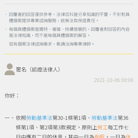
． 回覆者的回答僅供參考，法律百科是分享知識的平臺，不針對具
體個案提供專業諮詢服務，故無法負保證責任。
． 每個具體個案是獨特、複雜、持續發展的，回覆者對回答的內容
是法律知識，而不是每個具體個案的解答。
如有個案法律諮詢需求，敬請洽詢專業律師。
匿名（認證法律人）
2021-10-06 00:06
你好：
依照
勞動基準法
第30-1條第1項、
勞動基準法
第36
條第1項、第2項第3款規定，原則上
勞工
每工作七
日中應有二日的休息，其中一日為
例假
，一日為
休