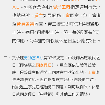
餐飲業為4週
變形工時
指定適用行業，
息日
。但
也就是說，
雇主
如果經過
工會
同意，無工會者
經
勞資會議
同意，勞工排班即可使用4週變形
工時。適用4週變形工時，勞工每2週應有2天
的例假，每4週的例假及休息日至少應有8日。
又依照
勞動基準法
第37條規定，中秋節為應放假之
日（即俗稱之
國定假日
），雇主應依法給假並給
薪，假設雇主取得勞工同意在中秋節出勤，
工資
應
依法加倍發給。但由於餐飲業適用4週變形工時，
假設雇主事先已經過勞工同意，則可以例假、休息
日或國定假日（中秋節）和其他工作天調移。