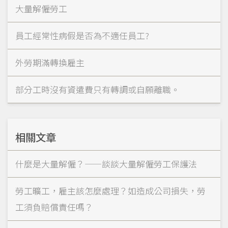
大量解僱勞工
員工經常性病假是否為不適任員工?
外勞期滿轉換雇主
部分工時沒有資遣費只有轉調或自願離職。
相關文章
什麼是大量解僱？——談談大量解僱勞工保護法
勞工曠工，雇主該怎麼處理？如造成公司損失，勞
工須負賠償責任嗎？