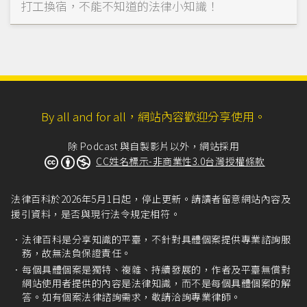
打工換宿，不能不知道的法律小知識！
By all and for all，網站內容歡迎分享使用。
除 Podcast 與自製影片以外，網站採用
CC姓名標示-非商業性3.0台灣授權條款
法律百科於2026年5月1日起，停止更新。請讀者留意網站內容及
援引資料，是否與現行法令規定相符。
法律百科是分享知識的平臺，不針對具體個案提供專業諮詢服
務，故無法負保證責任。
每個具體個案是獨特、複雜、持續發展的，作者及平臺無償對
網站使用者提供的內容是法律知識，而不是每個具體個案的解
答。如有個案法律諮詢需求，敬請洽詢專業律師。