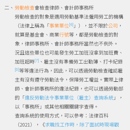
勞動檢查
會檢查律師、會計師事務所
勞動檢查的對象是適用勞動基準法僱用勞工的機構
[6]
（法律上稱為「
事業單位
」），並不限於
公司
，
就算是基金會、商業
行號
等，都是勞動檢查的對
象，律師事務所、會計師事務所當然也不例外。
況且這些單位也可能發生勞工加班沒拿到加班費、
[7]
加班超時
、雇主沒有準備勞工出勤簿、打卡紀錄
[8]
等等違法行為，因此，可以透過勞動檢查確認雇
主有沒有遵守勞動法令，保障勞工權益。實際上律
師、會計師事務所的違法紀錄，也可以透過勞動部
的「
違反勞動法令事業單位（雇主）查詢系統
」，
以「事務所」或其他相關關鍵字查得。
查詢系統的使用方式，可以參考：法律百科
（2021），《
求職找工作時，除了面試時現場觀