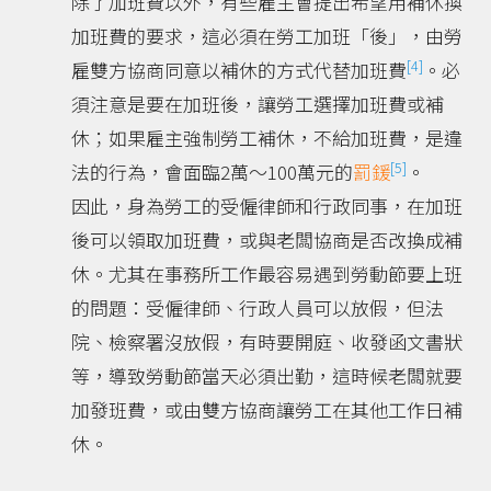
除了加班費以外，有些雇主會提出希望用補休換
加班費的要求，這必須在勞工加班「後」，由勞
[4]
雇雙方協商同意以補休的方式代替加班費
。必
須注意是要在加班後，讓勞工選擇加班費或補
休；如果雇主強制勞工補休，不給加班費，是違
[5]
法的行為，會面臨2萬～100萬元的
罰鍰
。
因此，身為勞工的受僱律師和行政同事，在加班
後可以領取加班費，或與老闆協商是否改換成補
休。尤其在事務所工作最容易遇到勞動節要上班
的問題：受僱律師、行政人員可以放假，但法
院、檢察署沒放假，有時要開庭、收發函文書狀
等，導致勞動節當天必須出勤，這時候老闆就要
加發班費，或由雙方協商讓勞工在其他工作日補
休。