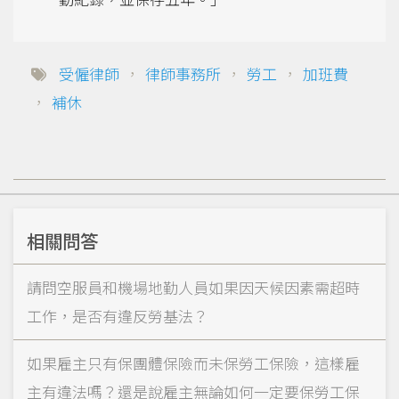
受僱律師
，
律師事務所
，
勞工
，
加班費
，
補休
相關問答
請問空服員和機場地勤人員如果因天候因素需超時
工作，是否有違反勞基法？
如果雇主只有保團體保險而未保勞工保險，這樣雇
主有違法嗎？還是說雇主無論如何一定要保勞工保