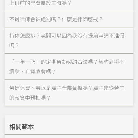
上班前的早會屬於工時嗎？
不肖律師會被處罰嗎？什麼是律師懲戒？
特休怎麼排？老闆可以因為我沒有提前申請不准假
嗎？
「一年一聘」的定期勞動契約合法嗎？契約到期不
續聘，有資遣費嗎？
勞健保費、勞退是雇主全部負擔嗎？雇主能從勞工
的薪資中預扣嗎？
相關範本