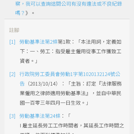
察，我可以查詢這間公司有沒有違法或不良紀錄
嗎？
》。
註腳
勞動基準法第2條
第1款：「本法用詞，定義如
下：一、勞工：指受雇主僱用從事工作獲致工
資者。」
行政院勞工委員會勞動1字第1020132124號公
告
（2013/10/14）：「主旨：訂定『法律服務
業僱用之律師適用勞動基準法』，並自中華民
國一百零三年四月一日生效。」
勞動基準法第24條
：「
I 雇主延長勞工工作時間者，其延長工作時間之