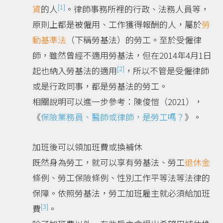
[1]
資
的人
。律師事務所裡的行政、法務人員等，
原則上都是被僱用、工作獲得報酬的人，屬於
勞
動基準法
（下稱勞基法）的勞工。至於受僱律
師，雖然曾經不適用勞基法，但在2014年4月1日
[2]
起也納入勞基法的適用
，所以不管是受僱律師
或是行政同事，都是勞基法的勞工。
相關說明可以進一步參考：陳俊愷（2021），
《
保險業務員、醫師或律師，是勞工嗎？
》。
加班後可以領加班費或換補休
既然身為勞工，就可以享有勞基法、勞工
退休金
條例、勞工保險條例、性別工作平等法等法律的
保障。依照勞基法，勞工加班雇主就必須給加班
[3]
費
。