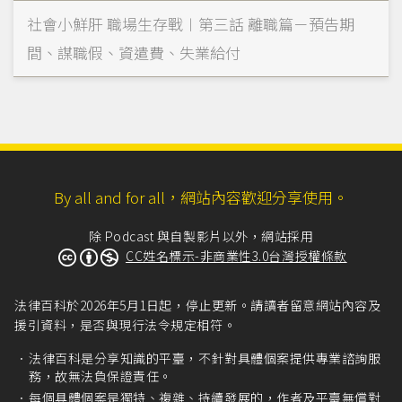
社會小鮮肝 職場生存戰︱第三話 離職篇－預告期
間、謀職假、資遣費、失業給付
By all and for all，網站內容歡迎分享使用。
除 Podcast 與自製影片以外，網站採用
CC姓名標示-非商業性3.0台灣授權條款
法律百科於2026年5月1日起，停止更新。請讀者留意網站內容及
援引資料，是否與現行法令規定相符。
法律百科是分享知識的平臺，不針對具體個案提供專業諮詢服
務，故無法負保證責任。
每個具體個案是獨特、複雜、持續發展的，作者及平臺無償對