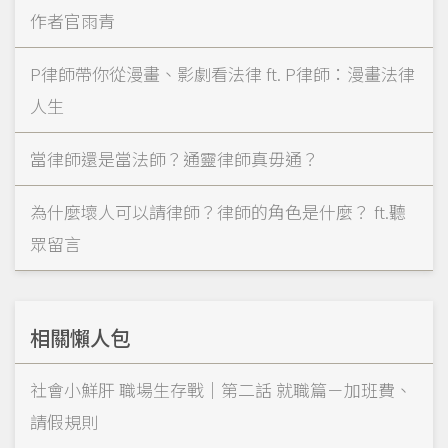
作者官雨青
P律師帶你從漫畫、影劇看法律 ft. P律師：漫畫法律
人生
當律師還是當法師？通靈律師真毋通？
為什麼壞人可以請律師？律師的角色是什麼？ ft.聽
眾留言
相關懶人包
社會小鮮肝 職場生存戰｜第二話 就職篇－加班費、
請假規則