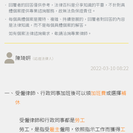
． 回覆者的回答僅供參考，法律百科是分享知識的平臺，不針對具
體個案提供專業諮詢服務，故無法負保證責任。
． 每個具體個案是獨特、複雜、持續發展的，回覆者對回答的內容
是法律知識，而不是每個具體個案的解答。
如有個案法律諮詢需求，敬請洽詢專業律師。
陳琦姸
（認證法律人）
2022-03-10 08:22
受僱律師、行政同事加班後可以領
加班費
或選擇
補
休
受僱律師和行政同事都是
勞工
勞工，是指受
雇主
僱用，依照指示工作而獲得
工