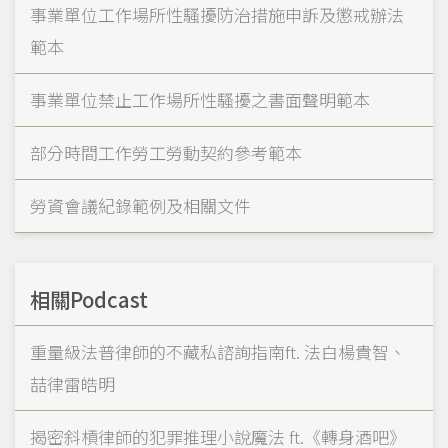
事業單位工作場所性騷擾防治措施申訴及懲戒辦法
範本
事業單位禁止工作場所性騷擾之書面聲明範本
部分時間工作勞工勞動契約參考範本
勞資會議紀錄範例及相關文件
相關Podcast
重量級法普律師的不藏私諮詢指南ft. 法白楊貴智、
喆律雷皓明
揭密斜槓律師的犯罪推理小說魔法 ft.《轉身酒吧》