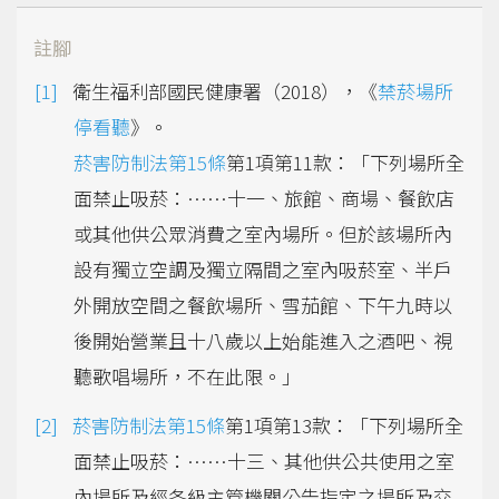
註腳
衛生福利部國民健康署（2018），《
禁菸場所
停看聽
》。
菸害防制法第15條
第1項第11款：「下列場所全
面禁止吸菸：……十一、旅館、商場、餐飲店
或其他供公眾消費之室內場所。但於該場所內
設有獨立空調及獨立隔間之室內吸菸室、半戶
外開放空間之餐飲場所、雪茄館、下午九時以
後開始營業且十八歲以上始能進入之酒吧、視
聽歌唱場所，不在此限。」
菸害防制法第15條
第1項第13款：「下列場所全
面禁止吸菸：……十三、其他供公共使用之室
內場所及經各級主管機關公告指定之場所及交