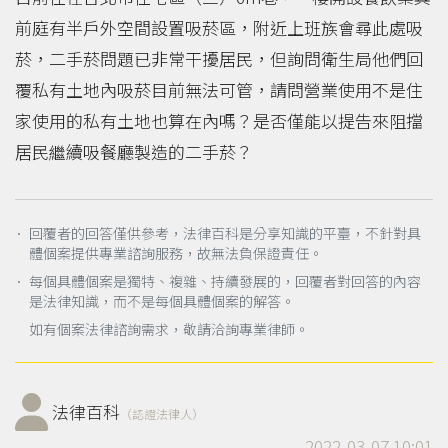
前庭有半戶外空間設置吸菸區，附近上班族會尋此處吸
菸，二手菸問題已非常干擾居民，但詢問衛生局他們回
覆私有土地內吸菸目前無法可管，請問營業使用不是住
家使用的私有土地也算在內嗎？是否僅能以提告來阻擋
居民繼續吸餐廳製造的二手菸？
． 回覆者的回答僅供參考，法律百科是分享知識的平臺，不針對具
體個案提供專業諮詢服務，故無法負保證責任。
． 每個具體個案是獨特、複雜、持續發展的，回覆者對回答的內容
是法律知識，而不是每個具體個案的解答。
如有個案法律諮詢需求，敬請洽詢專業律師。
法律百科
（認證法律人）
2022-03-07 10:01