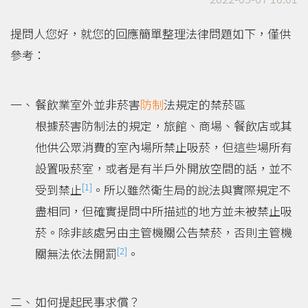
提問人您好，就您的回應簡單整理法律問題如下，僅供
參考：
餐飲業室外並非菸害
防制
法規定的禁菸區
根據菸害防制法的規定，旅館、商場、餐飲店或其
他供公眾消費的室內場所禁止吸菸，但這些場所有
設置吸菸室，或者是有半戶外開放空間的話，並不
[1]
受到禁止
。所以雖然衛生局的說法與實際規定不
盡相同，但確實提問中所描述的地方並未被禁止吸
菸。除非該處另由主管機關公告禁菸，否則主管機
[2]
關無法依法開罰
。
如何提起民事求償？