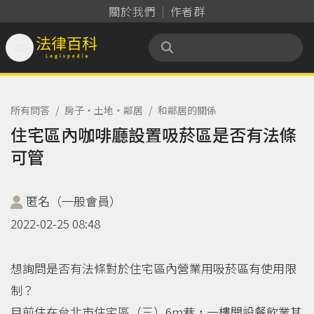
關於我們
作者群

法律百科 Legispedia
所有問答
/
房子‧土地‧鄰居
/
和鄰居的關係
住宅區內咖啡廳設置吸菸區是否有法條
可管
匿名（一般會員）
2022-02-25 08:48
想詢問是否有法條對於住宅區內營業用吸菸區有使用限
制？
目前住在台北市住宅區（三）6m巷，一樓開設餐飲業其