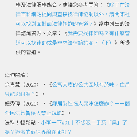
務及法律服務媒合。建議您參考問答：《
除了在法
律百科網站提問與直接找律師協助以外，請問哪裡
可以找到面對面法律諮詢的管道？
》當中列出的法
律諮詢資源、文章：《
我需要找律師嗎？有什麼管
道可以找律師或是尋求法律諮詢呢？（下）
》所提
供的管道。
延伸閱讀：
余青慧（2020），《
公寓大廈的公共區域有菸味，住戶
只能忍耐嗎？
》。
鍾秀瑋（2021），《
鄰居製造惱人異味怎麼辦？－－簡
介民法氣響侵入禁止規範
》。
法科！輕鬆點，
小聊一下#01︱不想吸二手菸「臭」了
嗎？迷濛的菸味界線在哪裡？