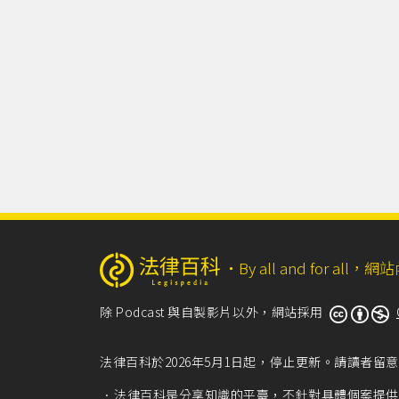
‧
By all and for a
除 Podcast 與自製影片以外，網站採用
法律百科於2026年5月1日起，停止更新。請讀者
法律百科是分享知識的平臺，不針對具體個案提供