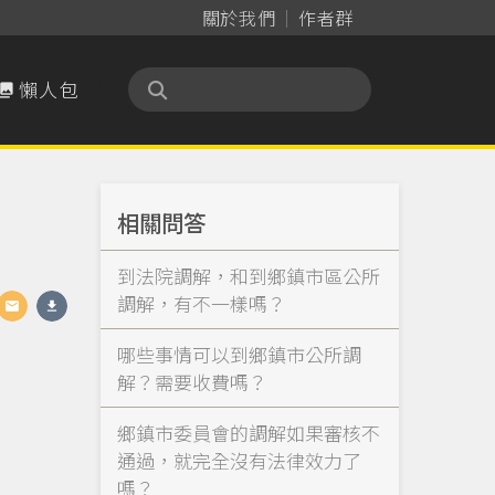
關於我們
作者群
懶人包

相關問答
到法院調解，和到鄉鎮市區公所
調解，有不一樣嗎？
哪些事情可以到鄉鎮市公所調
解？需要收費嗎？
鄉鎮市委員會的調解如果審核不
通過，就完全沒有法律效力了
嗎？