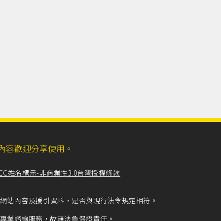
ll，網站內容歡迎分享使用。
CC姓名標示-非商業性3.0台灣授權條款
留意網站內容及援引資料，是否與現行法令規定相符。
專業諮詢服務，故無法負保證責任。