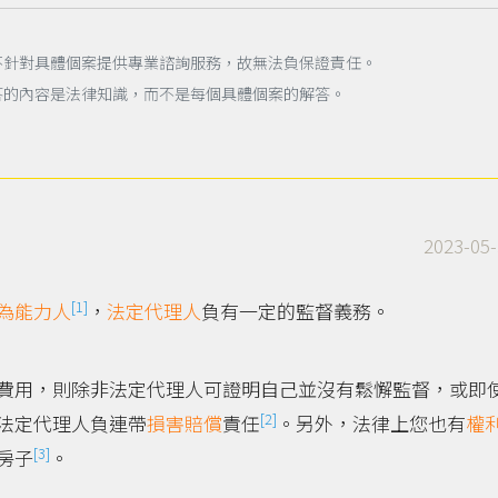
不針對具體個案提供專業諮詢服務，故無法負保證責任。
答的內容是法律知識，而不是每個具體個案的解答。
2023-05-
[1]
為能力人
，
法定代理人
負有一定的監督義務。
費用，則除非法定代理人可證明自己並沒有鬆懈監督，或即
[2]
法定代理人負連帶
損害賠償
責任
。另外，法律上您也有
權
[3]
房子
。