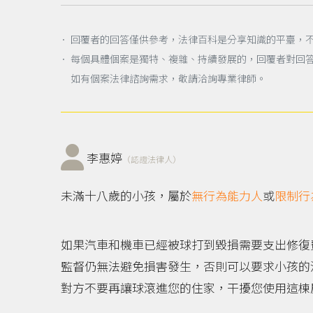
． 回覆者的回答僅供參考，法律百科是分享知識的平臺，
． 每個具體個案是獨特、複雜、持續發展的，回覆者對回
如有個案法律諮詢需求，敬請洽詢專業律師。
李惠婷
（認證法律人）
未滿十八歲的小孩，屬於
無行為能力人
或
限制行
如果汽車和機車已經被球打到毀損需要支出修復
監督仍無法避免損害發生，否則可以要求小孩的
對方不要再讓球滾進您的住家，干擾您使用這棟