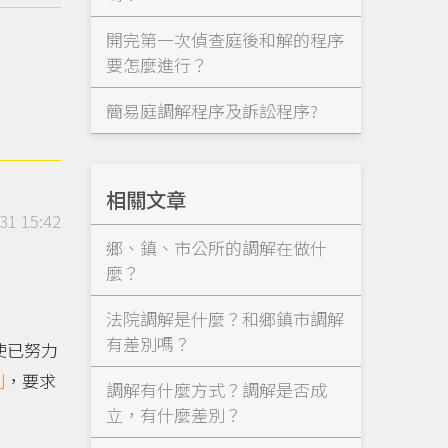
開完第一次偵查庭後和解的程序
要怎麼進行？
簡易庭調解程序及訴訟程序?
相關文章
31 15:42
鄉、鎮、市公所的調解在做什
麼？
法院調解是什麼？和鄉鎮市調解
有差別嗎？
使已努力
利
，要求
調解有什麼方式？調解是否成
立，有什麼差別？