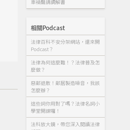
車禍聲請調解書
相關Podcast
法律百科不安分架網站，還來開
Podcast？
法律為何這麼難！？法律普及怎
麼做？
惡鄰退散！鄰居製造噪音，我該
怎麼辦？
這些詞你用對了嗎？法律名詞小
學堂開課囉！
法科放大鏡，帶您深入閱讀法律