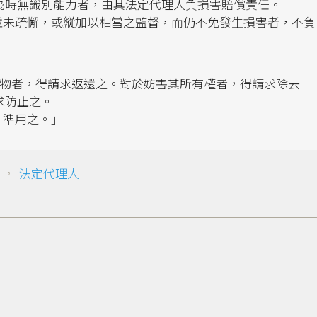
為時無識別能力者，由其法定代理人負損害賠償責任。
督並未疏懈，或縱加以相當之監督，而仍不免發生損害者，不負
有物者，得請求返還之。對於妨害其所有權者，得請求除去
求防止之。
，準用之。」
，
法定代理人