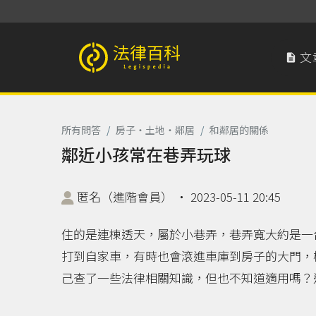
文

法律百科 Legispedia
所有問答
/
房子‧土地‧鄰居
/
和鄰居的關係
鄰近小孩常在巷弄玩球
匿名（進階會員）
‧
2023-05-11 20:45
住的是連棟透天，屬於小巷弄，巷弄寬大約是一
打到自家車，有時也會滾進車庫到房子的大門，
己查了一些法律相關知識，但也不知道適用嗎？