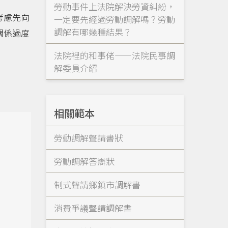
勞動事件上法院解決勞資糾紛，
考慮先向
一定要先經過勞動調解嗎？勞動
調解有哪幾種結果？
關係過度
法院裡的和事佬——法院民事調
解委員介紹
相關範本
勞動調解聲請書狀
勞動調解答辯狀
制式聲請鄉鎮市調解書
消費爭議聲請調解書