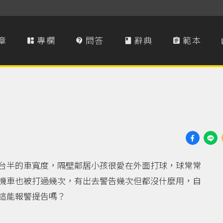
章
專欄
問答
辭典
範本




台半的車寬度，隔壁鄰居小孩很愛在外面打球，球常常
機車也被打過幾次，有出去警告幾次但都沒什麼用，自
這能報警提告嗎？