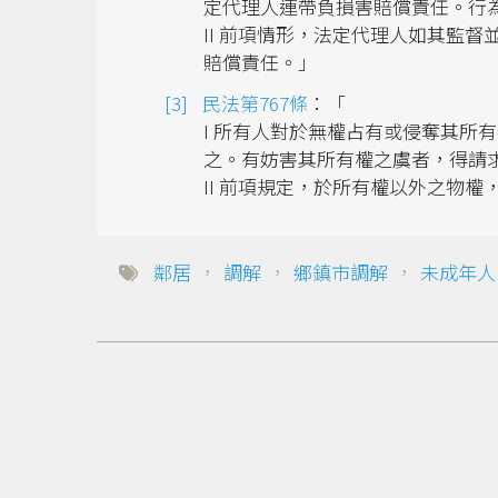
定代理人連帶負損害賠償責任。行
II 前項情形，法定代理人如其監
賠償責任。」
民法第767條
：「
I 所有人對於無權占有或侵奪其所
之。有妨害其所有權之虞者，得請
II 前項規定，於所有權以外之物權
鄰居
，
調解
，
鄉鎮市調解
，
未成年人