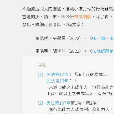
不過據提問人的描述，推測小孩打球的行為雖然
當地的鄉、鎮、市、區公所
聲請
調解
，除了省下
惡化。詳細可參考以下2篇文章：
雷皓明、張學昌（2022），《
鄉、鎮、市
雷皓明、張學昌（2022），《
法院調解是
註腳
民法第12條
：「滿十八歲為成年。
民法第13條
：「
I 未滿七歲之未成年人，無行為能
II 滿七歲以上之未成年人，有限制
民法第187條
第1項、第2項：「
I 無行為能力人或限制行為能力人