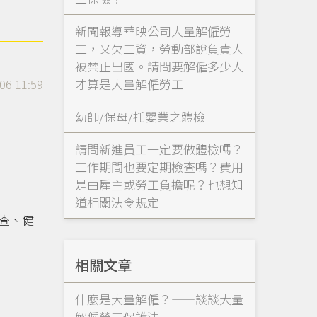
新聞報導華映公司大量解僱勞
工，又欠工資，勞動部說負責人
被禁止出國。請問要解僱多少人
才算是大量解僱勞工
06 11:59
幼師/保母/托嬰業之體檢
請問新進員工一定要做體檢嗎？
工作期間也要定期檢查嗎？費用
是由雇主或勞工負擔呢？也想知
道相關法令規定
查、健
相關文章
什麼是大量解僱？——談談大量
解僱勞工保護法