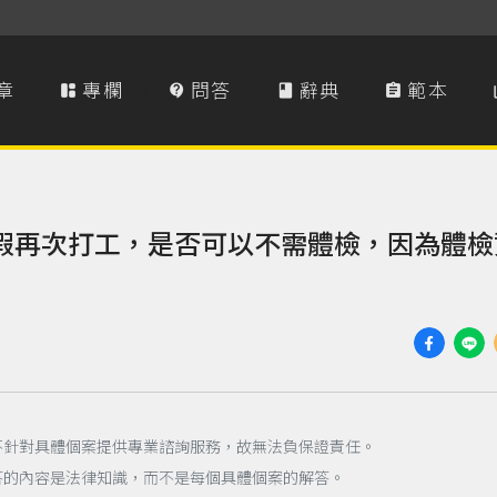
章
專欄
問答
辭典
範本




假再次打工，是否可以不需體檢，因為體檢
不針對具體個案提供專業諮詢服務，故無法負保證責任。
答的內容是法律知識，而不是每個具體個案的解答。