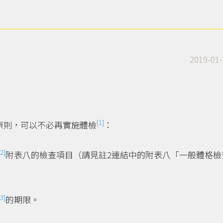
2019-01-
[1]
原則，可以不必再實施體檢
：
[2]
附表八的檢查項目（請見註2連結中的附表八「一般體格檢
[3]
的期限。