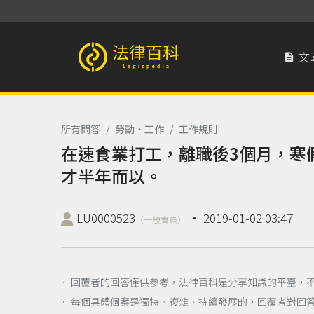
文

法律百科 Legispedia
所有問答
/
勞動‧工作
/
工作規則
在速食業打工，離職後3個月，寒
才半年而以。
LU0000523
‧
2019-01-02 03:47
（一般會員）
． 回覆者的回答僅供參考，法律百科是分享知識的平臺，
． 每個具體個案是獨特、複雜、持續發展的，回覆者對回