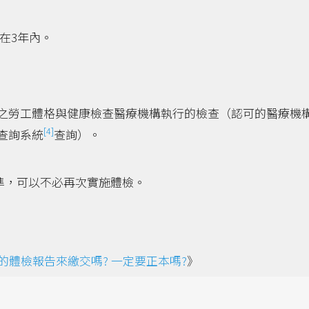
在3年內。
之勞工體格與健康檢查醫療機構執行的檢查（認可的醫療機
[4]
查詢系統
查詢）。
準，可以不必再次實施體檢。
的體檢報告來繳交嗎? 一定要正本嗎?
》