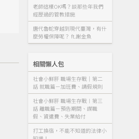
老師這樣OK嗎？談那些年我們
經歷過的管教措施
唐代魯蛇穿越到現代臺灣，有什
麼勞權保障呢？ ft.謝金魚
相關懶人包
社會小鮮肝 職場生存戰｜第二
話 就職篇－加班費、請假規則
社會小鮮肝 職場生存戰︱第三
話 離職篇－預告期間、謀職
假、資遣費、失業給付
打工換宿，不能不知道的法律小
知識！