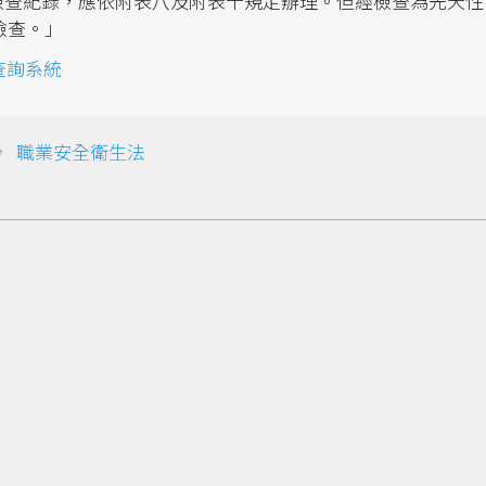
與檢查紀錄，應依附表八及附表十規定辦理。但經檢查為先天性
檢查。」
查詢系統
，
職業安全衛生法