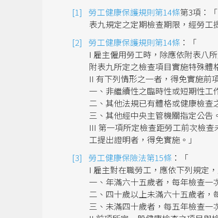
勞工健康保護規則第14條
第3項：
表九規定之定期檢查期限，經勞工
勞工健康保護規則第14條
：「
I 雇主僱用勞工時，除應依附表八
附表九所定之檢查項目實施特殊體
II 有下列情形之一者，得免實施
一、非繼續性之臨時性或短期性工
二、其他法規已有體格或健康檢查
三、其他經中央主管機關指定公告
III 第一項所定檢查距勞工前次
工提出證明者，得免實施。」
勞工健康保險法第15條
：「
I 雇主對在職勞工，應依下列規定
一、年滿六十五歲者，每年檢查一
二、四十歲以上未滿六十五歲者，
三、未滿四十歲者，每五年檢查一