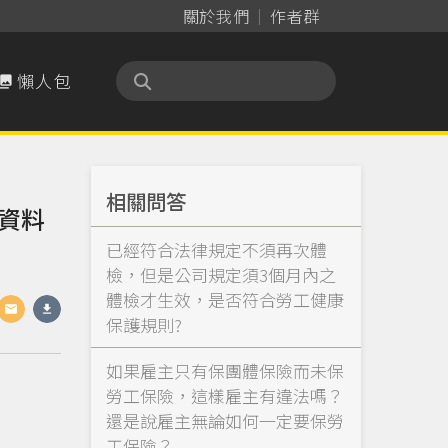
關於我們
作者群
懶人包

相關問答
資料
已經符合法律規定不須再次體
檢，但是公司規定須3個月內之
體檢才生效，是否符合勞工健康
保護規則?
如果雇主只有保團體保險而未保
勞工保險，這樣雇主有違法嗎？
還是說雇主無論如何一定要保勞
工保險？