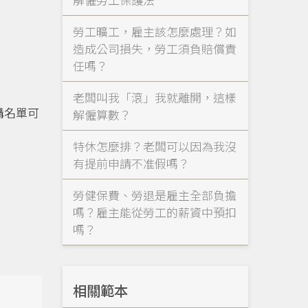
勞工曠工，雇主該怎麼處理？如
造成公司損失，勞工須負賠償責
任嗎？
老闆叫我「滾」我就離開，這樣
構名單可
解僱算數？
特休怎麼排？老闆可以因為我沒
有提前申請不准假嗎？
勞健保費、勞退是雇主全部負擔
嗎？雇主能從勞工的薪資中預扣
嗎？
相關範本