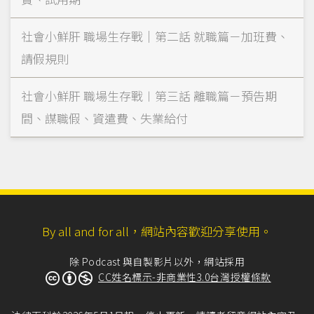
社會小鮮肝 職場生存戰｜第二話 就職篇－加班費、
請假規則
社會小鮮肝 職場生存戰︱第三話 離職篇－預告期
間、謀職假、資遣費、失業給付
By all and for all，網站內容歡迎分享使用。
除 Podcast 與自製影片以外，網站採用
CC姓名標示-非商業性3.0台灣授權條款