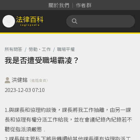
關於我們
作者群

法律百科 Legispedia
所有問答
/
勞動‧工作
/
職場平權
我是否遭受職場霸凌？
洪健銘
（進階會員）
2023-12-03 07:10
1.與課長和協理約談後，課長將我工作抽離，由另一課
長和協理有權分派工作給我，並在會議紀錄內紀錄若不
聽從指派須嚴懲﹒
2.課長與主管私下將我轉調給其他課長還有協理指派工