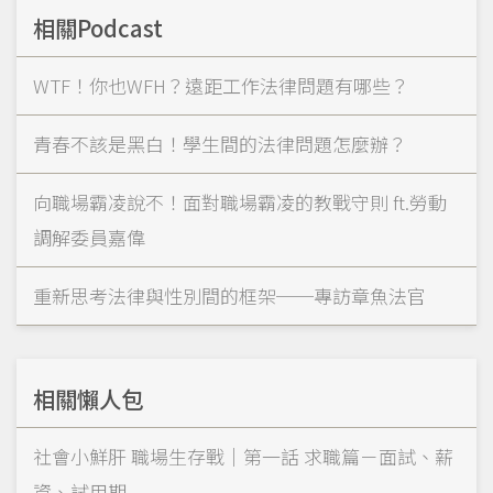
相關Podcast
WTF！你也WFH？遠距工作法律問題有哪些？
青春不該是黑白！學生間的法律問題怎麼辦？
向職場霸凌說不！面對職場霸凌的教戰守則 ft.勞動
調解委員嘉偉
重新思考法律與性別間的框架──專訪章魚法官
相關懶人包
社會小鮮肝 職場生存戰｜第一話 求職篇－面試、薪
資、試用期