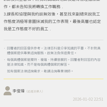
作，都未告知我將轉換工作職務﹒
3.課長和協理與我約談無效後，甚至找來副總來說我工
作態度消極等意圖抹滅我的工作表現，最後高層也認定
我是工作態度不好的員工﹒
． 回覆者的回答僅供參考，法律百科是分享知識的平臺，不針對具
體個案提供專業諮詢服務，故無法負保證責任。
． 每個具體個案是獨特、複雜、持續發展的，回覆者對回答的內容
是法律知識，而不是每個具體個案的解答。
如有個案法律諮詢需求，敬請洽詢專業律師。
李俊璋
（認證法律人）
2026-01-02 22:51