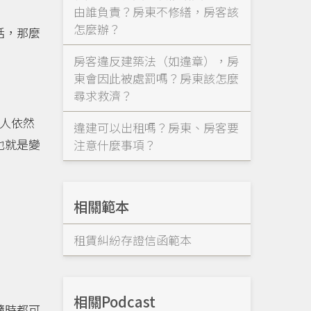
由誰負責？房東不修繕，房客該
怎麼辦？
話，那麼
房客違反建築法（如違章），房
東會因此被處罰嗎？房東該怎麼
尋求救濟？
人依然
違建可以出租嗎？房東、房客要
也就是變
注意什麼事項？
相關範本
租賃糾紛存證信函範本
相關Podcast
隨時都可