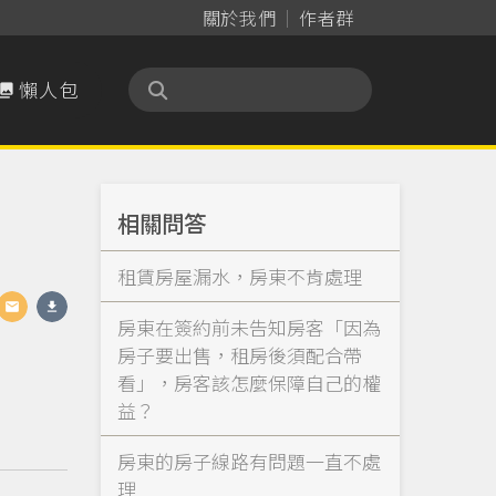
關於我們
作者群
懶人包

相關問答
租賃房屋漏水，房東不肯處理
房東在簽約前未告知房客「因為
房子要出售，租房後須配合帶
看」，房客該怎麼保障自己的權
益？
房東的房子線路有問題一直不處
理