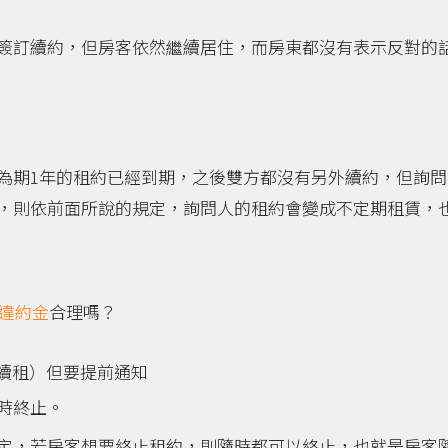
簽訂續約，但房客依然繼續居住，而房東都沒有表示反對的
為期1年的租約已經到期，之後雙方都沒有另外續約，但詢問
，則依前面所說的規定，詢問人的租約會變成不定期租賃，
違約金
合理嗎？
續租）但要提前通知
時終止。
定，若房客想要終止租約，則隨時都可以終止，也就是房客