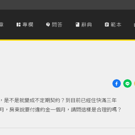
章
專欄
問答
辭典
範本




，是不是就變成不定期契約？到目前已經住快滿三年
2月，房東說要付違約金一個月，請問這樣是合理的嗎？