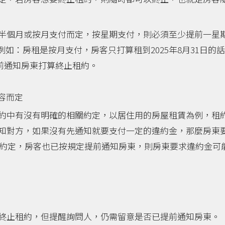
半個月或按月支付而定，按星期支付，則必須至少提前一星
例如：房租是按月支付，房客只打算租到2025年8月31日的
日前通知房東打算終止租約。
容而定
約中有沒有明確的相關約定，以居住用的房屋租賃為例，租
知對方，如果沒有先通知就要支付一定的違約金，那麼房東
約定，房客也已按規定提前通知房東，則房東要求違約金可
終止租約，但提醒詢問人，仍需留意是否已提前通知房東。