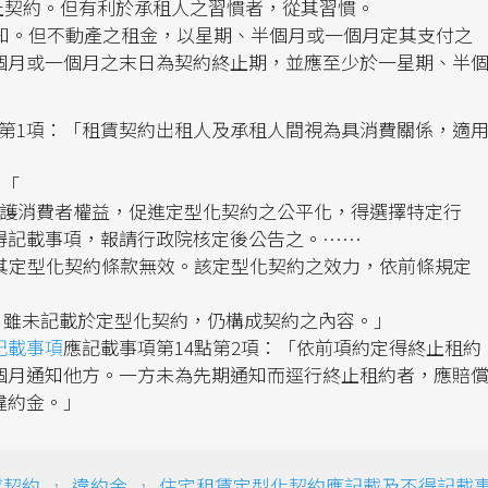
終止契約。但有利於承租人之習慣者，從其習慣。
期通知。但不動產之租金，以星期、半個月或一個月定其支付之
個月或一個月之末日為契約終止期，並應至少於一星期、半
第1項：「租賃契約出租人及承租人間視為具消費關係，適
：「
保護消費者權益，促進定型化契約之公平化，得選擇特定行
得記載事項，報請行政院核定後公告之。……
，其定型化契約條款無效。該定型化契約之效力，依前條規定
，雖未記載於定型化契約，仍構成契約之內容。」
記載事項
應記載事項第14點第2項：「依前項約定得終止租約
個月通知他方。一方未為先期通知而逕行終止租約者，應賠
違約金。」
賃契約
，
違約金
，
住宅租賃定型化契約應記載及不得記載