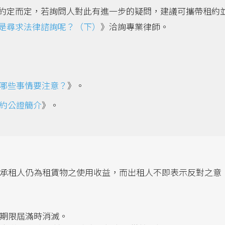
約定而定，若詢問人對此有進一步的疑問，建議可攜帶租約
是尋求法律諮詢呢？（下）
》洽詢專業律師。
哪些事情要注意？
》。
約公證簡介
》。
承租人仍為租賃物之使用收益，而出租人不即表示反對之意
於期限屆滿時消滅。