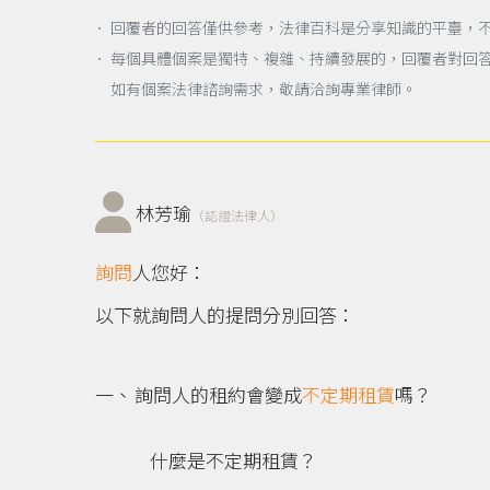
． 回覆者的回答僅供參考，法律百科是分享知識的平臺，
． 每個具體個案是獨特、複雜、持續發展的，回覆者對回
如有個案法律諮詢需求，敬請洽詢專業律師。
林芳瑜
（認證法律人）
詢問
人您好：
以下就詢問人的提問分別回答：
詢問人的租約會變成
不定期租賃
嗎？
什麼是不定期租賃？