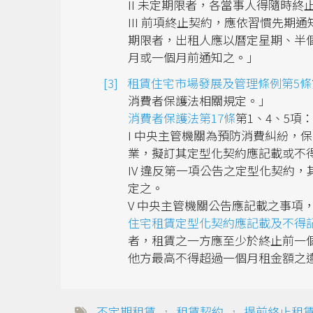
II 未定期限者，各當事人得隨時
III 前項終止契約，應依習慣先
期限者，出租人應以曆定星期、半
月或一個月前通知之。｣
租賃住宅市場發展及管理條例第5條
消費者保護法相關規定。」
消費者保護法第17條
第1、4、5項
I 中央主管機關為預防消費糾紛，
業，擬訂其定型化契約應記載或不
IV 違反第一項公告之定型化契約
定之。
V 中央主管機關公告應記載之事項
住宅租賃定型化契約應記載及不得
者，租賃之一方應至少於終止前一
他方最高不得超過一個月租金額之
不定期租賃
，
租賃契約
，
提前終止租