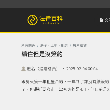
文

法律百科 Legispedia
所有問答
/
房子‧土地‧鄰居
/
房屋租賃
續住但是沒簽約
匿名（進階會員）
‧
2025-02-04 00:04
跟房東簽一年租屋合約，一年到了都沒有續簽約
了，但最近要搬走，當初簽約是4月，但目前是