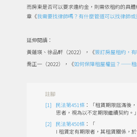
而房東是否可以要求違約金，則需依租約的具體
章《
我需要找律師嗎？有什麼管道可以找律師或
延伸閱讀：
黃蓮瑛、徐品軒（2022），《
簽訂房屋租約，有
喬正一（2022），《
如何保障租屋權益？——租
註腳
民法第451條
：「租賃期限屆滿後，
思者，視為以不定期限繼續契約。｣
民法第450條
：「
I 租賃定有期限者，其租賃關係，