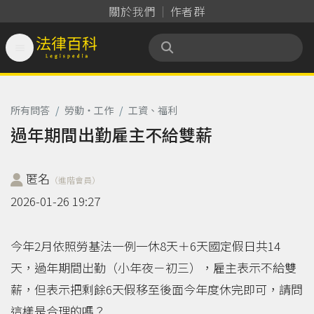
關於我們
作者群

法律百科 Legispedia
所有問答
/
勞動‧工作
/
工資、福利
過年期間出勤雇主不給雙薪
匿名
（進階會員）
2026-01-26 19:27
今年2月依照勞基法一例一休8天＋6天國定假日共14
天，過年期間出勤（小年夜－初三），雇主表示不給雙
薪，但表示把剩餘6天假移至後面今年度休完即可，請問
這樣是合理的嗎？