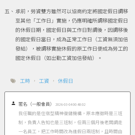
承前，勞資雙方雖然可以協商約定將國定假日調移
至其他「工作日」實施，仍應明確所調移國定假日
的休假日期，國定假日與工作日對調後，因調移後
的國定假日當日，成為正常工作日（工資無須加倍
發給），被調移實施休假的原工作日便成為勞工的
國定休假日（如出勤工資加倍發給）。
工時
，
工資
，
休假日

匿名（一般會員）
2026-03-04 00:48:02
我任職的是住宿型精神復健機構，原本應徵時是三班
制，負責人告知也是三班制，但兩三個月後老闆調走
一名員工，把工作時間改為逢假日兩班制，且時間由