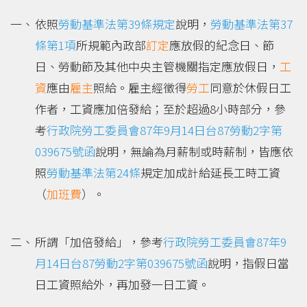
依照
勞動基準法第39條規定
說明，
勞動基準法第37
條第1項
所規範內政部
訂定
應放假的紀念日、節
日、勞動節及其他中央主管機關指定應放假日，
工
資
應由
雇主
照給。雇主經徵得
勞工
同意於休假日工
作者，工資應加倍發給；至於超過8小時部分，參
考
行政院勞工委員會87年9月14日台87勞動2字第
039675號函
說明，無論為月薪制或時薪制，皆應依
照
勞動基準法第24條
規定加成計給延長工時工資
（
加班費
）。
所謂「加倍發給」，參考
行政院勞工委員會87年9
月14日台87勞動2字第039675號函
說明，指假日當
日工資照給外，再加發一日工資。