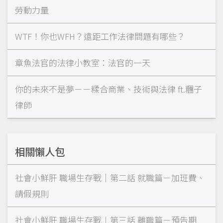
勞動力量
WTF！你也WFH？遠距工作法律問題有哪些？
章魚法官的法律小教室：法官的一天
你的未來不是夢－－糅合商業、技術與法律 ft.糰子
律師
相關懶人包
社會小鮮肝 職場生存戰｜第二話 就職篇－加班費、
請假規則
社會小鮮肝 職場生存戰︱第三話 離職篇－預告期