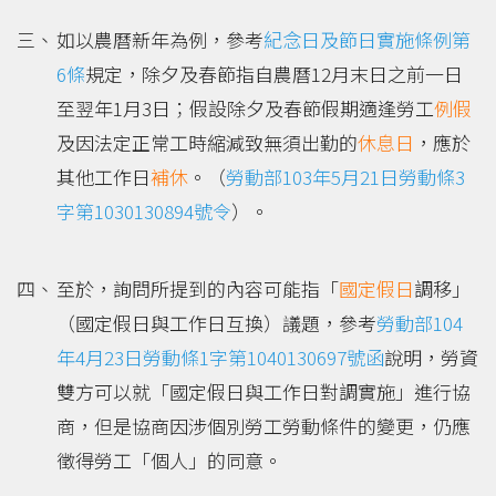
如以農曆新年為例，參考
紀念日及節日實施條例第
6條
規定，除夕及春節指自農曆12月末日之前一日
至翌年1月3日；假設除夕及春節假期適逢勞工
例假
及因法定正常工時縮減致無須出勤的
休息日
，應於
其他工作日
補休
。（
勞動部103年5月21日勞動條3
字第1030130894號令
）。
至於，詢問所提到的內容可能指「
國定假日
調移」
（國定假日與工作日互換）議題，參考
勞動部104
年4月23日勞動條1字第1040130697號函
說明，勞資
雙方可以就「國定假日與工作日對調實施」進行協
商，但是協商因涉個別勞工勞動條件的變更，仍應
徵得勞工「個人」的同意。