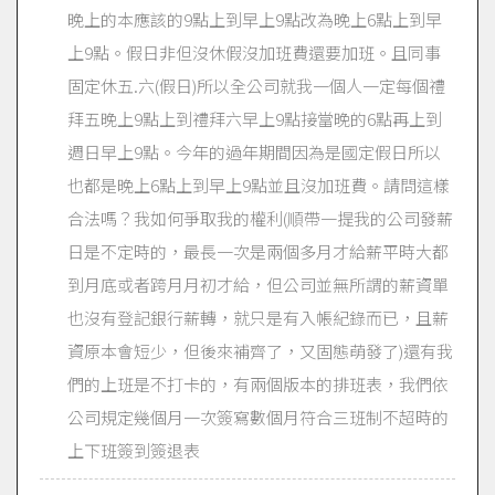
晚上的本應該的9點上到早上9點改為晚上6點上到早
上9點。假日非但沒休假沒加班費還要加班。且同事
固定休五.六(假日)所以全公司就我一個人一定每個禮
拜五晚上9點上到禮拜六早上9點接當晚的6點再上到
週日早上9點。今年的過年期間因為是國定假日所以
也都是晚上6點上到早上9點並且沒加班費。請問這樣
合法嗎？我如何爭取我的權利(順帶一提我的公司發薪
日是不定時的，最長一次是兩個多月才給薪平時大都
到月底或者跨月月初才給，但公司並無所謂的薪資單
也沒有登記銀行薪轉，就只是有入帳紀錄而已，且薪
資原本會短少，但後來補齊了，又固態萌發了)還有我
們的上班是不打卡的，有兩個版本的排班表，我們依
公司規定幾個月一次簽寫數個月符合三班制不超時的
上下班簽到簽退表