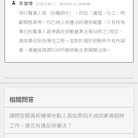

李俊璋
（認證法律人）
2026-03-11 13:00:08
現行醫事人員（除醫師外），例如：護理、社工、照
顧服務員等，均已納入勞基法的適用範圍，只有特殊
單位的醫事人員得再依勞動基準法第84條之1規定，
適用責任制及彈性工時。如對於個別勞動條件有所疑
義，建議檢具資料向所轄勞動主管機關洽詢。
相關問答
請問空服員和機場地勤人員如果因天候因素需超時
工作，是否有違反勞基法？