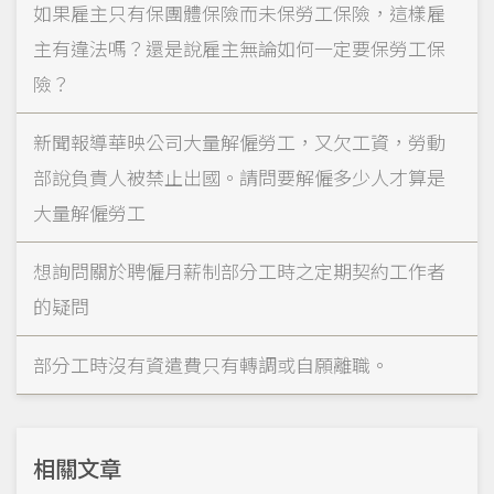
如果雇主只有保團體保險而未保勞工保險，這樣雇
主有違法嗎？還是說雇主無論如何一定要保勞工保
險？
新聞報導華映公司大量解僱勞工，又欠工資，勞動
部說負責人被禁止出國。請問要解僱多少人才算是
大量解僱勞工
想詢問關於聘僱月薪制部分工時之定期契約工作者
的疑問
部分工時沒有資遣費只有轉調或自願離職。
相關文章