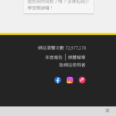
這些詞你用對了嗎？法律名詞小
學堂開課囉！
網站瀏覽次數 72,977,178
年度報告
媒體報導
致網站使用者
×