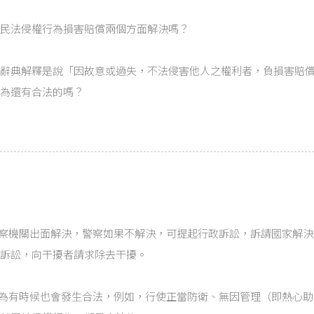
民法侵權行為損害賠償兩個方面解決嗎？
辭典解釋是說「因故意或過失，不法侵害他人之權利者，負損害賠
為還有合法的嗎？
警察機關出面解決，警察如果不解決，可提起行政訴訟，訴請國家解決
訴訟，向干擾者請求除去干擾。
行為有時候也會發生合法，例如，行使正當防衛、無因管理（即熱心助