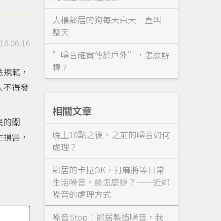
大樓鄰居的狗每天白天一直叫一
整天
18 06:16
”噪音確實傳於戶外”，怎麼解
釋 ?
法規範，
人不得發
相關文章
民的關
晚上10點之後、之前的噪音如何
生損害，
處理？
鄰居的卡拉OK、打麻將等日常
生活噪音，該怎麼辦？——近鄰
噪音的處理方式
噪音Stop！鄰居製造噪音，我