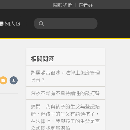
關於我們
作者群
懶人包

相關問答
鄰居噪音很吵，法律上怎麼管理
噪音？
深夜不斷有不具持續性的敲打聲
請問：我與孩子的生父無登記結
婚，但孩子的生父有認領孩子，
在法律上，我與孩子的生父是否
為親屬或家屬關係