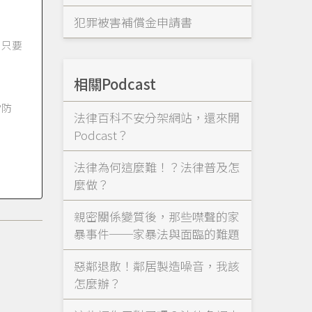
犯罪被害補償金申請書
，只要
相關Podcast
當防
法律百科不安分架網站，還來開
Podcast？
法律為何這麼難！？法律普及怎
麼做？
親密關係變質後，那些噤聲的家
暴事件──家暴法與面臨的難題
惡鄰退散！鄰居製造噪音，我該
怎麼辦？