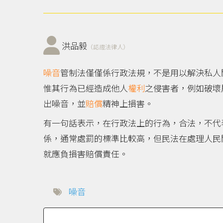
洪品毅
（認證法律人）
噪音
管制法僅僅係行政法規，不是用以解決私人
惟其行為已經造成他人
權利
之侵害者，例如破壞
出噪音，並
賠償
精神上損害。
有一句話表示，在行政法上的行為，合法，不代
係，通常處罰的標準比較高，但民法在處理人民
就應負損害賠償責任。
噪音