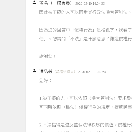

匿名（一般會員）
2020-02-10 16:04:53
因此被干擾的人可以同步從行政法噪音管制法、
因為您的回答中「侵權行為」是橘色字，我看了
任」。想請問「不法」是什麼意思？難道侵權行
謝謝您！

洪品毅
（認證法律人）
2020-02-11 10:02:40
您好：
1.被干擾的人，可以依照〈噪音管制法〉要求
可同時依照〈民法〉侵權行為的規定，提起民事
2.不法指得是違反整個法律秩序的價值。侵權