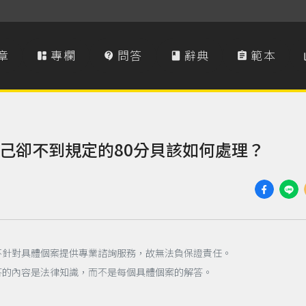
章
專欄
問答
辭典
範本




己卻不到規定的80分貝該如何處理？
不針對具體個案提供專業諮詢服務，故無法負保證責任。
答的內容是法律知識，而不是每個具體個案的解答。