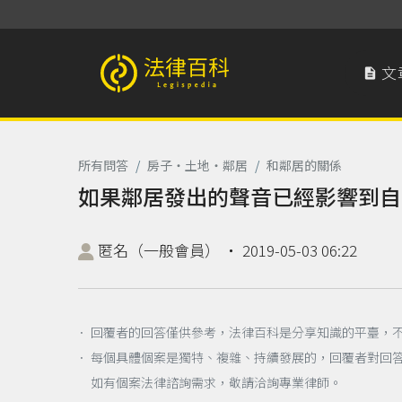
文

法律百科 Legispedia
所有問答
/
房子‧土地‧鄰居
/
和鄰居的關係
如果鄰居發出的聲音已經影響到自
匿名（一般會員）
‧
2019-05-03 06:22
． 回覆者的回答僅供參考，法律百科是分享知識的平臺，
． 每個具體個案是獨特、複雜、持續發展的，回覆者對回
如有個案法律諮詢需求，敬請洽詢專業律師。