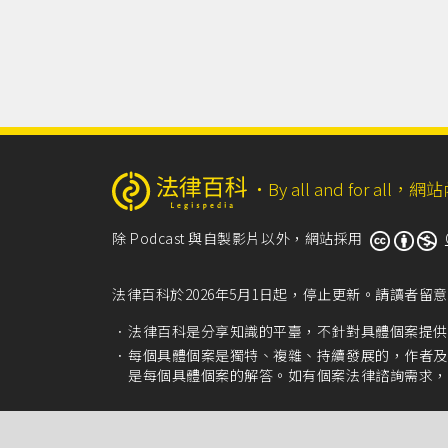
‧
By all and for a
除 Podcast 與自製影片以外，網站採用
法律百科於2026年5月1日起，停止更新。請讀者
法律百科是分享知識的平臺，不針對具體個案提供
每個具體個案是獨特、複雜、持續發展的，作者及
是每個具體個案的解答。如有個案法律諮詢需求，