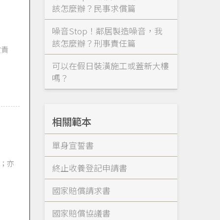
該怎麼辦？民事求償篇
噪音Stop！鄰居製造噪音，我
該怎麼辦？刑事責任篇
償責
可以在假日裝潢施工或蓋新大樓
嗎？
相關範本
單身宣誓書
；亦
終止收養登記申請書
國家賠償請求書
國家賠償協議書