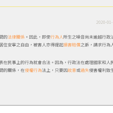
2020-01-
間的
法律關係
。因此，即使
行為人
所生之噪音尚未逾越行政
居住安寧之自由，被害人亦得提起
損害賠償
之訴，請求行為
表在民事上的行為就會合法。因為，行政法在處理國家和人
間的關係，在
侵權行為
法上，只要因
故意
或
過失
侵害權利致