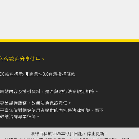
ll，網站內容歡迎分享使用。
CC姓名標示-非商業性3.0台灣授權條款
留意網站內容及援引資料，是否與現行法令規定相符。
專業諮詢服務，故無法負保證責任。
平臺無償對網站使用者提供的內容是法律知識，而不
敬請洽詢專業律師。
法律百科於2026年5月1日起，停止更新。