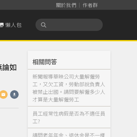
關於我們
作者群
懶人包

相關問答
無論如
新聞報導華映公司大量解僱勞
工，又欠工資，勞動部說負責人
被禁止出國。請問要解僱多少人
才算是大量解僱勞工
員工經常性病假是否為不適任員
工?
請問老年年金、退休金是不一樣