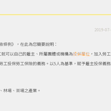
2019-07-
險條例》，在此為您簡要說明：
工就可以自己的雇主、所屬團體或機構為
投保單位
，加入勞工
勞工投保勞工保險的義務。以5人為基準，賦予雇主投保義務
、林場、茶場之產業。