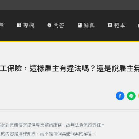
章
專欄
問答
辭典
範本




工保險，這樣雇主有違法嗎？還是說雇主
不針對具體個案提供專業諮詢服務，故無法負保證責任。
答的內容是法律知識，而不是每個具體個案的解答。