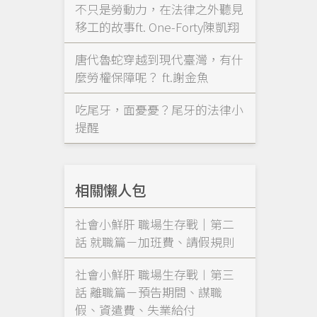
不只是勞動力，在法律之外聽見
移工的故事ft. One-Forty陳凱翔
唐代魯蛇穿越到現代臺灣，有什
麼勞權保障呢？ ft.謝金魚
吃尾牙，面憂憂？尾牙的法律小
提醒
相關懶人包
社會小鮮肝 職場生存戰｜第二
話 就職篇－加班費、請假規則
社會小鮮肝 職場生存戰︱第三
話 離職篇－預告期間、謀職
假、資遣費、失業給付