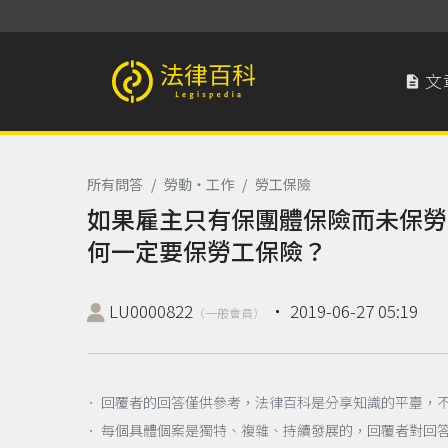
文

法律百科 Legispedia
所有問答
/
勞動‧工作
/
勞工保險
如果雇主只有保團體保險而未保勞
何一定要保勞工保險？
LU0000822
‧
2019-06-27 05:19
（一般會員）
． 回覆者的回答僅供參考，法律百科是分享知識的平臺，
． 每個具體個案是獨特、複雜、持續發展的，回覆者對回