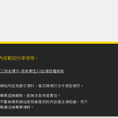
ll，網站內容歡迎分享使用。
CC姓名標示-非商業性3.0台灣授權條款
留意網站內容及援引資料，是否與現行法令規定相符。
專業諮詢服務，故無法負保證責任。
平臺無償對網站使用者提供的內容是法律知識，而不
敬請洽詢專業律師。