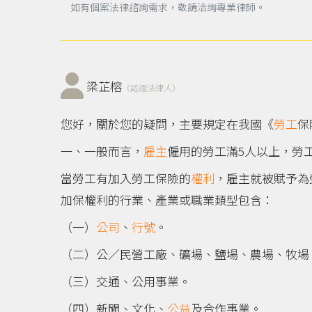
如有個案法律諮詢需求，敬請洽詢專業律師。
梁芷榕
（認證法律人）
您好，關於您的疑問，主要規定在我國《
勞工
保
一、一般而言，
雇主
僱用的勞工滿5人以上，勞
當勞工有加入勞工保險的
權利
，雇主就被賦予為
加保權利的行業、產業或職業類型包含：
（一）
公司
、
行號
。
（二）公／民營工廠、礦場、鹽場、農場、牧場
（三）交通、公用事業。
（四）新聞、文化、
公益
及合作事業。