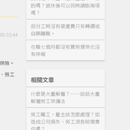
的嗎？退休後可以同時請取兩項
嗎？
部分工時沒有資遣費只有轉調或
自願離職。
06 02:44
在職七個月都沒有寶勞健保也沒
有申報
保險。
、勞工
相關文章
什麼是大量解僱？——談談大量
解僱勞工保護法
勞工曠工，雇主該怎麼處理？如
造成公司損失，勞工須負賠償責
任嗎？