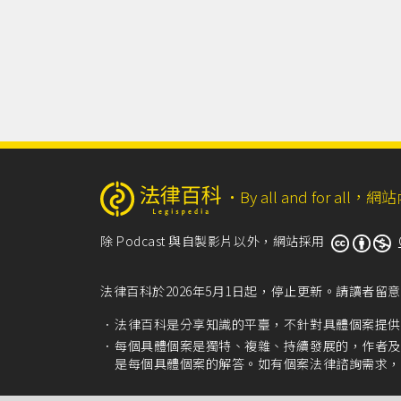
‧
By all and for a
除 Podcast 與自製影片以外，網站採用
法律百科於2026年5月1日起，停止更新。請讀者
法律百科是分享知識的平臺，不針對具體個案提供
每個具體個案是獨特、複雜、持續發展的，作者及
是每個具體個案的解答。如有個案法律諮詢需求，