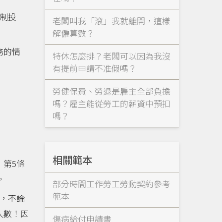
制投
老闆叫我「滾」我就離開，這樣
解僱算數？
務的情
特休怎麼排？老闆可以因為我沒
有提前申請不准假嗎？
勞健保費、勞退是雇主全部負擔
嗎？雇主能從勞工的薪資中預扣
嗎？
相關範本
第5條
。
部分時間工作勞工勞動契約參考
範本
，不論
人數！因
傷病給付申請書