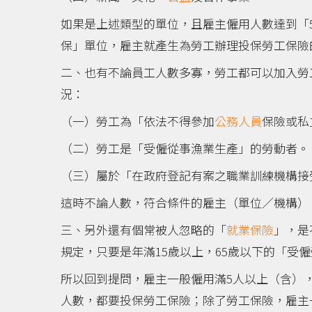
如果是上述類型的單位，且雇主僱用人數達到「
保」單位，雇主就產生為勞工辦理投保勞工保險
二、也有不論員工人數多寡，勞工都可以加入勞
況：
（一）勞工為「依法不得參加
公務人員
保險或私
（二）勞工是「受僱從事漁業生產」的勞動者。
（三）屬於「在政府登記有案之職業訓練機構接
這時不論人數，符合條件的雇主（單位／機構）
三、另外還有個常被人忽略的「
就業保險
」，是
規定，只要是年滿15歲以上，65歲以下的「受
所以回到提問，雇主一般僱用滿5人以上（含）
人數，都要投保勞工保險；除了勞工保險，雇主