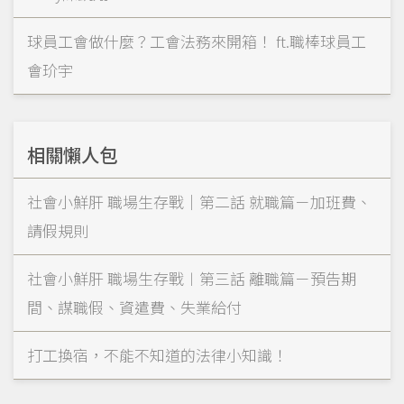
球員工會做什麼？工會法務來開箱！ ft.職棒球員工
會玠宇
相關懶人包
社會小鮮肝 職場生存戰｜第二話 就職篇－加班費、
請假規則
社會小鮮肝 職場生存戰︱第三話 離職篇－預告期
間、謀職假、資遣費、失業給付
打工換宿，不能不知道的法律小知識！