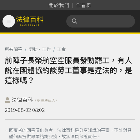
關於我們
作者群

法律百科 Legispedia
所有問答
/
勞動‧工作
/
工會
前陣子長榮航空空服員發動罷工，有人
說在團體協約談勞工董事是違法的，是
這樣嗎？
法律百科
（認證法律人）
2019-08-02 08:02
． 回覆者的回答僅供參考，法律百科是分享知識的平臺，不針對具
體個案提供專業諮詢服務，故無法負保證責任。