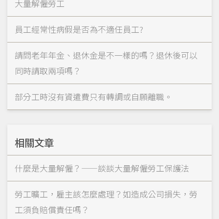
大量解僱勞工
員工經常性病假是否為不適任員工?
請問老年年金、退休金是不一樣的嗎？退休後可以
同時請取兩項嗎？
部分工時沒有資遣費只有轉調或自願離職。
相關文章
什麼是大量解僱？——談談大量解僱勞工保護法
勞工曠工，雇主該怎麼處理？如造成公司損失，勞
工須負賠償責任嗎？