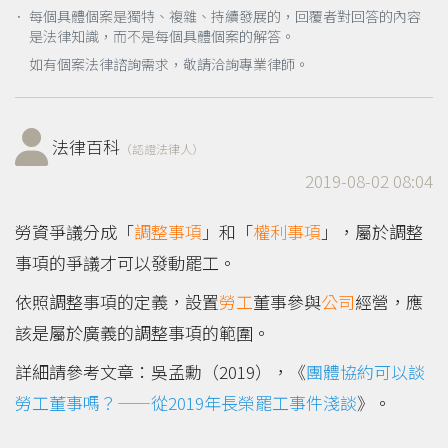
． 每個具體個案是獨特、複雜、持續發展的，回覆者對回答的內容
是法律知識，而不是每個具體個案的解答。
如有個案法律諮詢需求，敬請洽詢專業律師。
法律百科
（認證法律人）
2019-08-02 08:04
勞資爭議分成「
調整事項
」和「
權利事項
」，屬於調整
事項的爭議才可以發動罷工。
依照調整事項的定義，設置
勞工
董事參與
公司
經營，應
該是屬於廣義的調整事項的範圍。
詳細請參考文章：吳孟勳（2019），《
團體協約可以談
勞工董事嗎？——從2019年長榮罷工事件淺談
》。