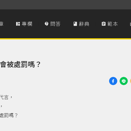
章
專欄
問答
辭典
範本




會被處罰嗎？
代言，
，
處罰嗎？