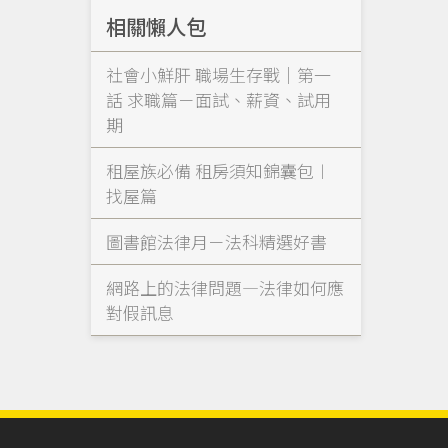
相關懶人包
社會小鮮肝 職場生存戰｜第一
話 求職篇－面試、薪資、試用
期
租屋族必備 租房須知錦囊包︱
找屋篇
圖書館法律月－法科精選好書
網路上的法律問題—法律如何應
對假訊息