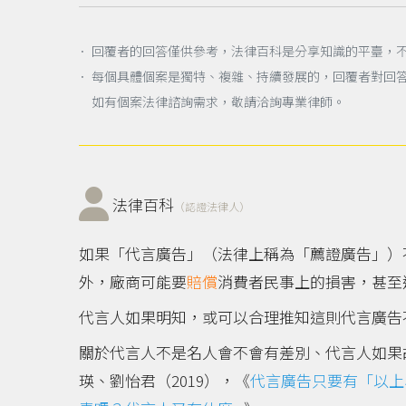
． 回覆者的回答僅供參考，法律百科是分享知識的平臺，
． 每個具體個案是獨特、複雜、持續發展的，回覆者對回
如有個案法律諮詢需求，敬請洽詢專業律師。
法律百科
（認證法律人）
如果「代言廣告」（法律上稱為「薦證廣告」）不
外，廠商可能要
賠償
消費者民事上的損害，甚至
代言人如果明知，或可以合理推知這則代言廣告
關於代言人不是名人會不會有差別、代言人如果
瑛、劉怡君（2019），《
代言廣告只要有「以上