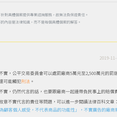
不針對具體個案提供專業諮詢服務，故無法負保證責任。
答的內容是法律知識，而不是每個具體個案的解答。
2019-11-
實，公平交易委員會可以處罰廠商5萬元至2,500萬元的罰
還可能觸犯
刑法
。
不實，仍然代言的話，也要跟廠商一起連帶負民事上的賠償
故意不實代言的責任等問題，可以進一步閱讀法律百科文章
為顧客個人感受，不代表商品的功能性」，不實廣告的廠商