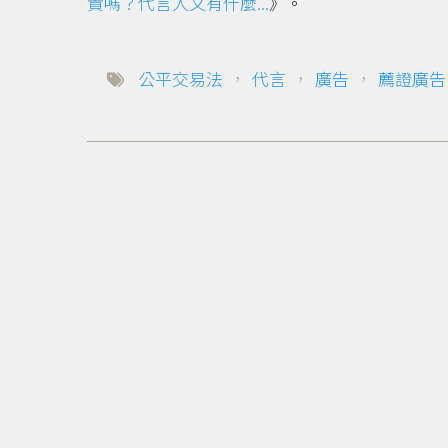
責嗎？代言人又有什麼...
》。
公平交易法
，
代言
，
廣告
，
薦證廣告