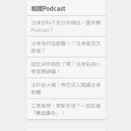
相關Podcast
法律百科不安分架網站，還來開
Podcast？
法律為何這麼難！？法律普及怎
麼做？
這些詞你用對了嗎？法律名詞小
學堂開課囉！
法科放大鏡，帶您深入閱讀法律
新聞
工商無罪、業配有理？一起認識
「薦證廣告」！