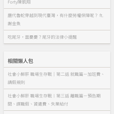
Forty陳凱翔
唐代魯蛇穿越到現代臺灣，有什麼勞權保障呢？ ft.
謝金魚
吃尾牙，面憂憂？尾牙的法律小提醒
相關懶人包
社會小鮮肝 職場生存戰｜第二話 就職篇－加班費、
請假規則
社會小鮮肝 職場生存戰︱第三話 離職篇－預告期
間、謀職假、資遣費、失業給付