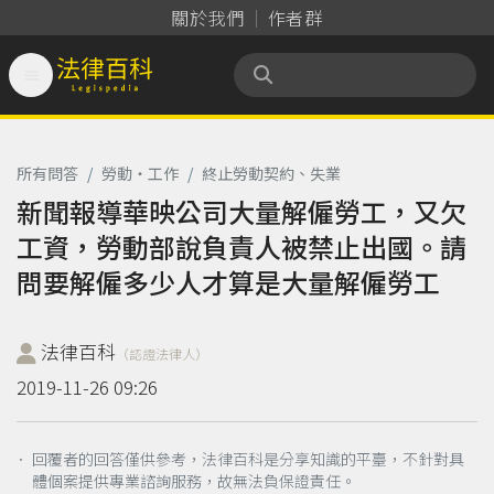
關於我們
作者群

法律百科 Legispedia
所有問答
/
勞動‧工作
/
終止勞動契約、失業
新聞報導華映公司大量解僱勞工，又欠
工資，勞動部說負責人被禁止出國。請
問要解僱多少人才算是大量解僱勞工
法律百科
（認證法律人）
2019-11-26 09:26
． 回覆者的回答僅供參考，法律百科是分享知識的平臺，不針對具
體個案提供專業諮詢服務，故無法負保證責任。