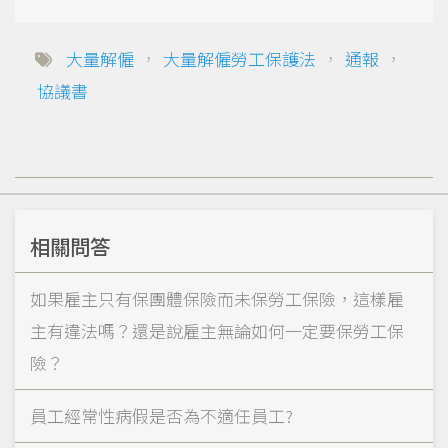
大量解僱
，
大量解僱勞工保護法
，
通報
，
協議書
相關問答
如果雇主只有保團體保險而未保勞工保險，這樣雇
主有違法嗎？還是說雇主無論如何一定要保勞工保
險？
員工經常性病假是否為不適任員工?