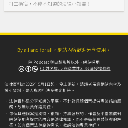
打工換宿，不能不知道的法律小知識！
By all and for all，網站內容歡迎分享使用。
除 Podcast 與自製影片以外，網站採用
CC姓名標示-非商業性3.0台灣授權條款
法律百科於2026年5月1日起，停止更新。請讀者留意網站內容及
援引資料，是否與現行法令規定相符。
法律百科是分享知識的平臺，不針對具體個案提供專業諮詢服
務，故無法負保證責任。
每個具體個案是獨特、複雜、持續發展的，作者及平臺無償對
網站使用者提供的內容是法律知識，而不是每個具體個案的解
答。如有個案法律諮詢需求，敬請洽詢專業律師。