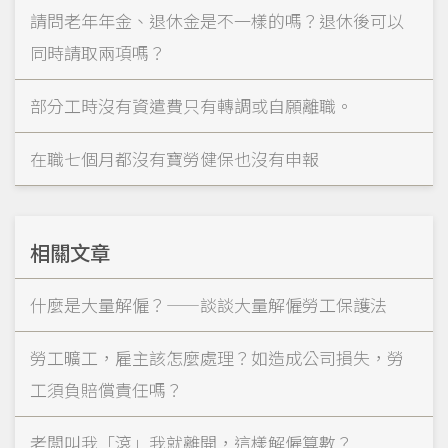
請問老年年金、退休金是不一樣的嗎？退休後可以
同時請取兩項嗎？
部分工時沒有資遣費只有轉調或自願離職。
在職七個月都沒有寶勞健保也沒有申報
相關文章
什麼是大量解僱？——談談大量解僱勞工保護法
勞工曠工，雇主該怎麼處理？如造成公司損失，勞
工須負賠償責任嗎？
老闆叫我「滾」我就離開，這樣解僱算數？