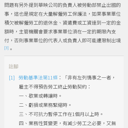
問題有另外提到華映公司的負責人被勞動部禁止出國的
事，這也是規定在大量解僱勞工保護法，如果事業單位
積欠被解僱勞工的退休金、資遣費或工資達到一定的金
額時，主管機關會要求事業單位須在一定的期限內支
付，否則事業單位的代表人或負責人即可能遭限制出境
[3]
。
註腳
勞動基準法第11條
：「非有左列情事之一者，
雇主不得預告勞工終止勞動契約：
一、歇業或轉讓時。
二、虧損或業務緊縮時。
三、不可抗力暫停工作在1個月以上時。
四、業務性質變更，有減少勞工之必要，又無