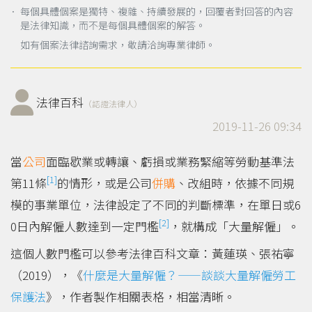
． 每個具體個案是獨特、複雜、持續發展的，回覆者對回答的內容
是法律知識，而不是每個具體個案的解答。
如有個案法律諮詢需求，敬請洽詢專業律師。
法律百科
（認證法律人）
2019-11-26 09:34
當
公司
面臨歇業或轉讓、虧損或業務緊縮等勞動基準法
[1]
第11條
的情形，或是公司
併購
、改組時，依據不同規
模的事業單位，法律設定了不同的判斷標準，在單日或6
[2]
0日內解僱人數達到一定門檻
，就構成「大量解僱」。
這個人數門檻可以參考法律百科文章：黃蓮瑛、張祐寧
（2019），《
什麼是大量解僱？——談談大量解僱勞工
保護法
》，作者製作相關表格，相當清晰。