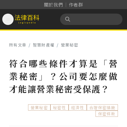
關於我們
作者群

法律百科 Legispedia
所有文章
/
智慧財產權
/
營業秘密
符合哪些條件才算是「營
業秘密」？公司要怎麼做
才能讓營業秘密受保護？
營業秘密
秘密性
經濟性
合理保密措施
保密條款