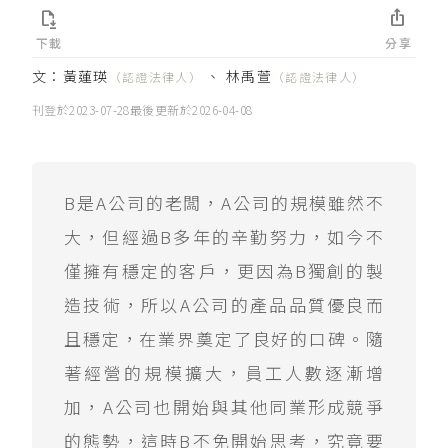


下載
分享
文：
黃蓮瑛
、
林禹萱
（認證法律人）
（認證法律人）
刊登於
2023-07-28
最後更新於
2026-04-08
B是A公司的老闆，A公司的規模雖然不
大，但經過B多年的辛勤努力，如今不
僅擁有穩定的客戶，更因為B獨創的製
造技術，所以A公司的產品品質優良而
且穩定，在業界奠定了良好的口碑。隨
著經營的規模擴大，員工人數逐漸增
加，A公司也開始與其他同業形成競爭
的態勢，這時B不免開始思考，究竟要