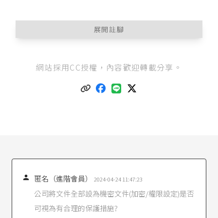
展開註腳
營業秘密法第2條
：「本法所稱營業秘密，係指方
網站採用CC授權，內容歡迎轉載分享。
法、技術、製程、配方、程式、設計或其他可用
於生產、銷售或經營之資訊，而符合左列要件
者：
一、非一般涉及該類資訊之人所知者。
二、因其秘密性而具有實際或潛在之經濟價值
者。
三、所有人已採取合理之保密措施者。」
最高法院107年度台上字第2950號刑事判決
：「所
稱秘密性，屬於相對秘密概念，知悉秘密之人固
不以一人為限，凡知悉者得以確定某項資訊之詳
細內容及範圍，具有一定封閉性，秘密所有人在

匿名（進階會員）
2024-04-24 11:47:23
主、客觀上將該項資訊視為秘密，除一般公眾所
公司將文件全部設為機密文件(加密/權限設定)是否
不知者外，相關專業領域之人亦不知悉者屬
可視為有合理的保護措施?
之。」