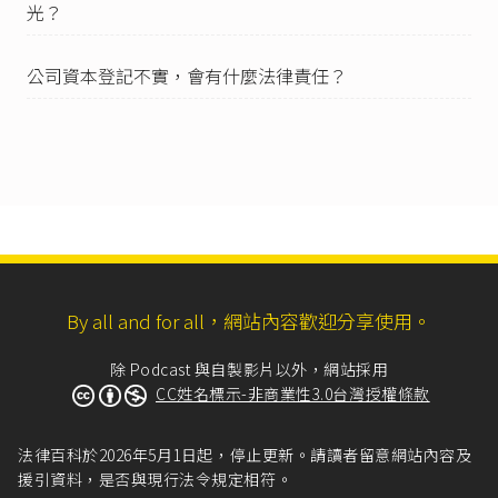
光？
智慧財產法院107年度刑智上訴字第24號刑事判
決
：「所有人所採取之保密措施必須『有效』，
公司資本登記不實，會有什麼法律責任？
方能維護其資訊之秘密性，惟並不要求須達『滴
水不漏』之程度，只需所有人按其人力、財力，
依其資訊性質，以社會通常所可能之方法或技
術，將不被該專業領域知悉之情報資訊，以不易
被任意接觸之方式予以控管，而能達到保密之目
的，即符合『合理保密措施』之要求，例如：對
接觸該營業秘密者加以管制、於文件上標明『機
密』或『限閱』等註記、對營業秘密之資料予以
上鎖、設定密碼、作好保全措施（如限制訪客接
近存放機密處所）等綜合判斷之。」
最高法院107年度台上字第2950號刑事判決
：「至
By all and for all，網站內容歡迎分享使用。
保密措施，乃秘密所有人按其人力、財力，依社
會所可能之方法或技術，將不被公眾知悉之資
除 Podcast 與自製影片以外，網站採用
訊，依業務需要分類、分級而由不同之授權職務
CC姓名標示-非商業性3.0台灣授權條款
等級者知悉，除有使人瞭解秘密所有人有將該資
訊當成秘密加以保密之意思，客觀上亦有保密之
法律百科於2026年5月1日起，停止更新。請讀者留意網站內容及
積極作為。」
援引資料，是否與現行法令規定相符。
臺灣高等法院103年度勞上易字第71號民事判決
：