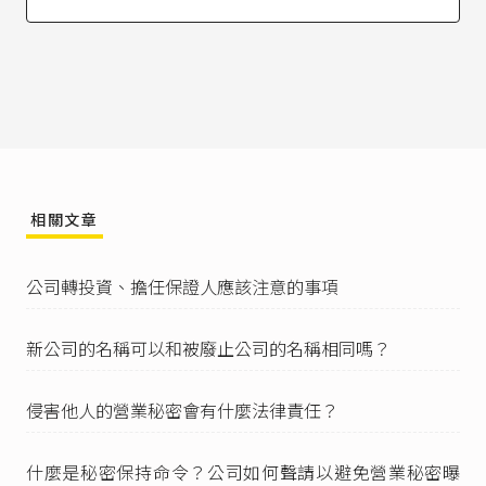
經濟部智慧財產局（2022），《
營業秘密保護實
務教戰手冊3.0
》，頁4-5。
最高法院107年度台上字第2950號刑事判決
：「所
謂經濟價值，係指某項資訊經過時間、勞力、成
本之投入所獲得，在使用上不必依附於其他資訊
而獨立存在，除帶來有形之金錢收入，尚包括市
占率、研發能力、業界領先時間等經濟利益或競
爭優勢者而言。他人擅自取得、使用或洩漏之，
足以造成秘密所有人經濟利益之損失或競爭優勢
相關文章
之削減。」
智慧財產法院109年度刑智上重訴字第9號刑事判
公司轉投資、擔任保證人應該注意的事項
決
：「又其他郵件部分，卷內亦無證據證明各該
郵件之某特定內容或郵件往來經過本身，係與告
訴人甲○公司、乙○○何營業事項攸關，更遑論
新公司的名稱可以和被廢止公司的名稱相同嗎？
具有經濟價值。」
智慧財產法院107年度刑智上訴字第24號刑事判
侵害他人的營業秘密會有什麼法律責任？
決
：「惟按，營業秘密法第2條所謂『合理之保密
措施』，係指營業祕密之所有人主觀上有保護之
意願，且客觀上有保密的積極作為，使人了解其
什麼是秘密保持命令？公司如何聲請以避免營業秘密曝
有將該資訊當成秘密加以保守之意思。」