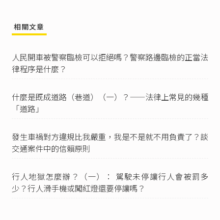
違反道路交通管理事件統一裁罰基準及處理細則
第20條
：「有本條例第七條之一第一項各款之行
相關文章
為，自行為終了日起未逾七日者，民眾得敘明下
列事項，並檢具違規證據資料，向公路主管或警
察機關檢舉違反道路交通管理事件：
人民開車被警察臨檢可以拒絕嗎？警察路邊臨檢的正當法
一、檢舉人姓名、國民身分證統一編號、住址及
律程序是什麼？
電話號碼或其他連絡方法。
二、違規行為發生地點、日期、時間及違規事實
內容。
什麼是既成道路（巷道）（一）？——法律上常見的幾種
三、違規車輛牌照號碼、車型或足以辨識車輛之
「道路」
特徵。」
參閱
臺北市政府警察局交通警察大隊交通違規檢
發生車禍對方違規比我嚴重，我是不是就不用負責了？談
舉專區
、
高雄市政府警察局交通警察大隊
、
臺中
交通案件中的信賴原則
市政府警察局交通違規便民服務網
（最後瀏覽
日：2025年12月10日）。
行人地獄怎麼辦？（一）： 駕駛未停讓行人會被罰多
違反道路交通管理事件統一裁罰基準及處理細則
第23條
：「民眾依第二十條檢舉違反道路交通管
少？行人滑手機或闖紅燈還要停讓嗎？
理事件，有下列情形之一者，公路主管或警察機
關不予舉發：
一、自違規行為成立之日起或違規行為有連續或