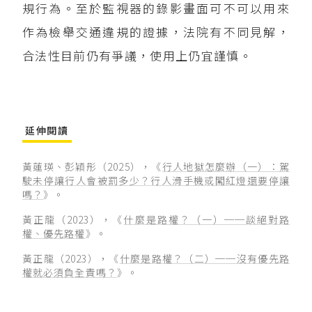
規行為。至於監視器的錄影畫面可不可以用來
作為檢舉交通違規的證據，法院有不同見解，
合法性目前仍有爭議，使用上仍宜謹慎。
延伸閱讀
黃蓮瑛、彭穎彤（2025），《
行人地獄怎麼辦（一）：駕
駛未停讓行人會被罰多少？行人滑手機或闖紅燈還要停讓
嗎？
》。
黃正龍（2023），《
什麼是路權？（一）──談絕對路
權、優先路權
》。
黃正龍（2023），《
什麼是路權？（二）──沒有優先路
權就必須負全責嗎？
》。