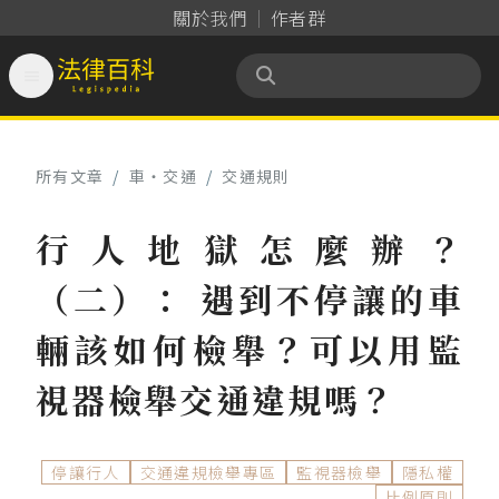
關於我們
作者群

法律百科 Legispedia
所有文章
/
車‧交通
/
交通規則
行人地獄怎麼辦？
（二）： 遇到不停讓的車
輛該如何檢舉？可以用監
視器檢舉交通違規嗎？
停讓行人
交通違規檢舉專區
監視器檢舉
隱私權
比例原則