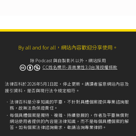
繼續之狀態，自行為終了之日起，已逾七日之檢
舉。
二、同一違規行為再重複檢舉。
三、匿名檢舉或不能確認檢舉人身分。
四、檢舉資料欠缺具體明確，致無法查證。」
個人資料保護法第16條
：「公務機關對個人資料
By all and for all，網站內容歡迎分享使用。
之利用，除第六條第一項所規定資料外，應於執
行法定職務必要範圍內為之，並與蒐集之特定目
的相符。但有下列情形之一者，得為特定目的外
除 Podcast 與自製影片以外，網站採用
之利用：
CC姓名標示-非商業性3.0台灣授權條款
一、法律明文規定。
二、為維護國家安全或增進公共利益所必要。
法律百科於2026年5月1日起，停止更新。請讀者留意網站內容及
三、為免除當事人之生命、身體、自由或財產上
援引資料，是否與現行法令規定相符。
之危險。
四、為防止他人權益之重大危害。
法律百科是分享知識的平臺，不針對具體個案提供專業諮詢服
五、公務機關或學術研究機構基於公共利益為統
務，故無法負保證責任。
計或學術研究而有必要，且資料經過提供者處理
每個具體個案是獨特、複雜、持續發展的，作者及平臺無償對
後或經蒐集者依其揭露方式無從識別特定之當事
網站使用者提供的內容是法律知識，而不是每個具體個案的解
人。
答。如有個案法律諮詢需求，敬請洽詢專業律師。
六、有利於當事人權益。
七、經當事人同意。」