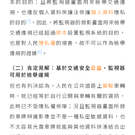
本的目的；且將監視器畫面用來檢舉交通違
規，也違反個人資料保護法保護
個人資料
隱私
[7]
的目的
，因此，將監視器的錄影畫面用來檢舉
交通違規已經超過
原本
設置監視系統的目的，
也是對人民
隱私權
的侵害，故不可以作為檢舉
[8]
違規的證據
。
（二）肯定見解：基於交通安全
公益
，監視器
可用於檢舉違規
但也有判決認為，人民在公共道路上
駕駛
車輛
時，就已經等於自行公開與車輛有關的資訊，
此時已不受隱私權保障；況且監視器畫面所錄
的車牌辨識影像並不是一種私密敏感資料，也
不太容易光靠車牌就能與其他資料拼湊結合出