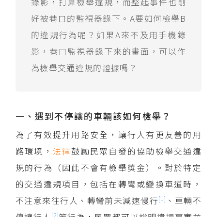
錄影，打算檢舉違規，而整起事件也剛
好被巷口的監視器錄下。A要如何檢舉B
的違規行為呢？如果A來不及用手機錄
影，巷口監視器錄下來的畫面，可以作
為檢舉交通違規的證據嗎？
一、遇到不停讓的車輛該如何檢舉？
為了有效提升用路安全，讓行人有更友善的用
路環境，
法律
鼓勵民眾自發的協助檢舉交通違
規的行為（因此不會有檢舉獎金）。對於特定
的交通違規項目，包括在轉彎或變換車道時，
[1]
不注意來往行人、轉彎前未減速慢行
、車輛不
[2]
停讓行人
等行為，民眾都可以說明違規事實並