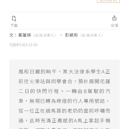


下載
分享
文：
黃蓮瑛
、
彭穎彤
（認證法律人）
（認證法律人）
刊登於
2025-12-26
風和日麗的晌午，某大法律系學生A正
前往火車站與同學會合，預計展開花蓮
二日的快閃行程。一輛由B駕駛的汽
車，無視已轉為綠燈的行人專用號誌，
從一位正在過馬路的老奶奶面前呼嘯而
過，此時充滿正義感的A馬上拿起手機