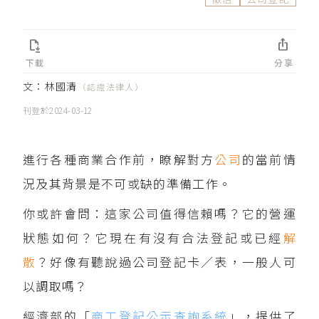


下載
分享
文：
林國清
（認證法律人）
刊登於
2024-03-12
進行各種商業合作前，瞭解對方
公司
的當前情
況及其背景是不可或缺的準備工作。
你或許會問：這家公司值得信賴嗎？它的營運
狀態如何？它現在有沒有合法登記或已經
解
散
？好像有聽說過公司登記卡／表，一般人可
以調取嗎？
經濟部的「
商工登記公示查詢系統
」，提供了