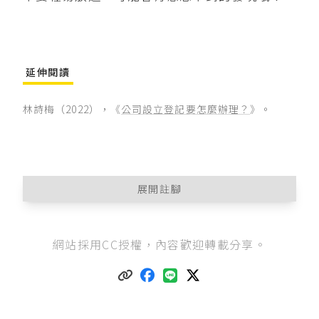
延伸閱讀
林詩梅（2022），《
公司設立登記要怎麼辦理？
》。
展開註腳
公司法第393條
第2、3項：「
網站採用CC授權，內容歡迎轉載分享。
II 下列事項，主管機關應予公開，任何人得向主管
機關申請查閱、抄錄或複製：
一、公司名稱；章程訂有外文名稱者，該名稱。
二、所營事業。
三、公司所在地；設有分公司者，其所在地。