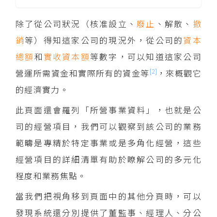
除了從公司狀況（核准設立、
廢止
、解散、
撤
銷
等）得知這家公司的現況外，從公司的
資本
總額
和
實收資本額
等數字，可以知道這家公司
[2]
營運所需資金和實際所有的資金等
，來概觀它
的經濟實力。
此頁面還會羅列「所營事業資料」，也就是公
司的經營項目，我們可以觀察到該公司的業務
範疇是專精於特定事業或是多角化經營，這些
經營項目的詳細清單有助於瞭解公司的多元化
程度和業務焦點。
當我們把視角移到頁面中的其他分頁時，可以
發現系統還分別提供了董監事、經理人、分公