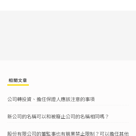
四、執行業務或代表公司之股東。
五、董事、監察人姓名及持股。
六、經理人姓名。
七、資本總額或實收資本額。
八、有無複數表決權特別股、對於特定事項具否
決權特別股。
九、有無第一百五十七條第一項第五款、第三百
五十六條之七第一項第四款之特別股。
十、公司章程。
III 前項第一款至第九款，任何人得至主管機關之
資訊網站查閱；第十款，經公司同意者，亦
同。」
相關文章
關於資本總額以及實收資本額的定義，可以參考
本站的相關說明：「
資本總額
」、「
實收資本
額
」。
公司轉投資、擔任保證人應該注意的事項
公司法第393條
第1項：「各項登記文件，公司負
責人或利害關係人，得聲敘理由請求查閱、抄錄
新公司的名稱可以和被廢止公司的名稱相同嗎？
或複製。但主管機關認為必要時，得拒絕或限制
其範圍。」
股份有限公司的董監事也有競業禁止限制？可以擔任其他
申請調閱時所需提出的利害關係證明文件，根據