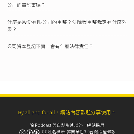
公司登記資料查閱抄錄及影印須知第5點
，指法院
公司的董監事嗎？
開庭通知書、判決書、訴訟證明文件、契約書、
票據、退票證明文件或其他足以證明其與被申請
什麼是股份有限公司的重整？法院發重整裁定有什麼效
公司間有利害關係之文件。
果？
公司登記規費收費準則第7條
：「
I 申請特定公司之查閱、影印或證明書之規費計算
基準：
公司資本登記不實，會有什麼法律責任？
一、查閱：每一公司應繳納規費新臺幣四百元。
查閱時間超過二小時者，每超過一小時加收新臺
幣一百元；不足一小時者，以一小時計算。
二、影印：申請提供公司登記表、章程、董事會
議事錄、股東會議事錄、董事同意書、股東同意
書、會計師查核報告書及其附件等文件之影本
者，每份新臺幣十元。
三、證明書：申請核給證明書，應繳納規費新臺
幣二百元；英文證明書，應繳納規費新臺幣六百
元。同次申請相同證明書或英文證明書二份以上
By all and for all，網站內容歡迎分享使用。
者，第二份起，每份應繳納規費新臺幣一百元。
II 申請提供資本形成表者，每份應繳納規費新臺幣
除 Podcast 與自製影片以外，網站採用
三百元。
CC姓名標示-非商業性3.0台灣授權條款
III 於第一項第二款情形，如另需申請提供郵寄服