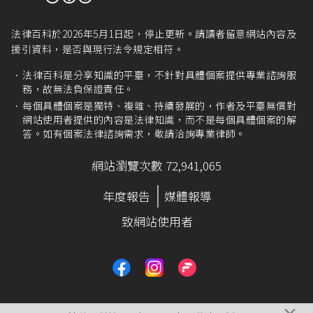
務者，應再繳納規費新臺幣五十元。」
公司登記規費收費準則第9條
：「
法律百科於2026年5月1日起，停止更新。請讀者留意網站內容及
I 除依第七條第一項第二款規定辦理之情形外，申
援引資料，是否與現行法令規定相符。
請以書面列印或其他電子形式取得一定條件或範
圍之公司於主管機關之資訊網站公示資料者，每
法律百科是分享知識的平臺，不針對具體個案提供專業諮詢服
一公司應繳納規費新臺幣十元。
務，故無法負保證責任。
II 於前項情形，如另需申請提供郵寄服務者，應再
每個具體個案是獨特、複雜、持續發展的，作者及平臺無償對
繳納規費新臺幣五十元。」
網站使用者提供的內容是法律知識，而不是每個具體個案的解
答。如有個案法律諮詢需求，敬請洽詢專業律師。
網站瀏覽次數 72,941,065
年度報告
媒體報導
致網站使用者