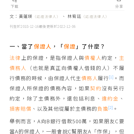
下載
分享
文：
黃蓮瑛
、
林宥廷
（認證法律人）
（認證法律人）
刊登於
2018-12-16
最後更新於
2022-12-06
一、當了
保證人
，「
保證
」了什麼？
法律
上的保證，是指保證人與
債權人
約定，
主
債務人
（也就是真正向債權人借錢的人）不履
[1]
行債務的時候，由保證人代主
債務人
履行
。而
保證人所保證的債務內容，如果
契約
沒有另行
約定，除了主債務外，還包括利息、
違約金
、
[2]
損害賠償
、以及其他從屬於主債務的
負擔
。
舉例而言，A向B銀行借款500萬，如果朋友C要
當A的保證人，一般會說C幫朋友A「作保」，但