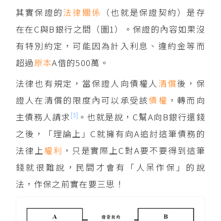
其實保證的
法律關係
（也就是保證契約）是存
在在C與B銀行之間（圖1）。保證的內容如果沒
有特別約定，可能因為計入利息、違約金等而
超過
原本
A借的500萬。
法律也有規定，當保證人向債權人
清償
後，保
證人在清償的限度內可以承受該
債權
，轉而向
[3]
主債務人請求
。也就是說，C幫A向B銀行還錢
之後，「理論上」C就擁有向A追討這筆債務的
法律上
權利
，只是實際上C對A要不要得到這筆
錢就很難說，民間才會有「人呆作保」的說
法，作保之前實在要三思！