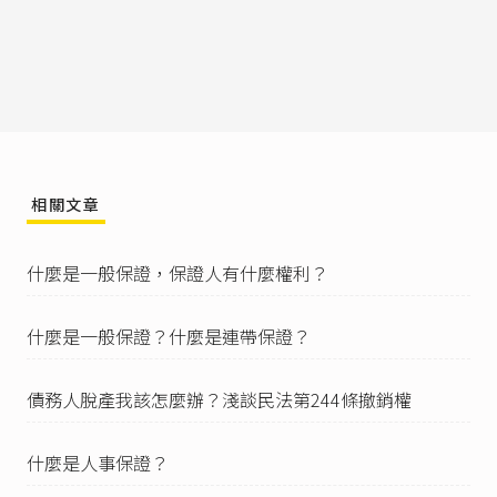
民法第742條
第1項：「主債務人所有之抗辯，保
證人得主張之。」
民法第742條之1
：「保證人得以主債務人對於債
權人之債權，主張抵銷。」
民法第745條
：「保證人於債權人未就主債務人之
財產強制執行而無效果前，對於債權人得拒絕清
償。」
相關文章
民法第739條之1
：「本節所規定保證人之權利，
除法律另有規定外，不得預先拋棄。」
什麼是一般保證，保證人有什麼權利？
民法第746條
第1款：「有下列各款情形之一者，
保證人不得主張前條之權利：一、保證人拋棄前
什麼是一般保證？什麼是連帶保證？
條之權利。」
民法第746條
第2款與第3款：「有下列各款情形之
一者，保證人不得主張前條之權利：……
債務人脫產我該怎麼辦？淺談民法第244條撤銷權
二、主債務人受破產宣告。
三、主債務人之財產不足清償其債務。」
什麼是人事保證？
民法第752條
：「約定保證人僅於一定期間內為保