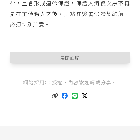
律，且會形成連帶保證，保證人清償次序不再
是在主債務人之後，此點在簽署保證契約前，
必須特別注意。
展開註腳
民法第739條
：「稱保證者，謂當事人約定，一方
網站採用CC授權，內容歡迎轉載分享。
於他方之債務人不履行債務時，由其代負履行責
任之契約。」
民法第740條
：「保證債務，除契約另有訂定外，
包含主債務之利息、違約金、損害賠償及其他從
屬於主債務之負擔。」
民法第749條
：「保證人向債權人為清償後，於其
清償之限度內，承受債權人對於主債務人之債
權。但不得有害於債權人之利益。」