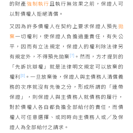
的財產
強制執行
且執行無效果之前，保證人可
以對債權人拒絕清償。
又因為許多債權人在契約上要求保證人預先
拋
棄
一切權利，使保證人負擔過重責任，有失公
平，因而有立法規定，保證人的權利除法律另
[7]
有規定外，不得預先拋棄
。然而，方才提到的
「先訴抗辯權」就是法律明文規定可以放棄的
[8]
權利
。一旦放棄後，保證人與主債務人清償義
務的次序就沒有先後之分，形成所謂的「連帶
保證」，則保證人與主債務人就債務的履行，
對於債權人各自都負擔全部給付的責任，而債
權人可任意選擇、或同時向主債務人或／及保
證人為全部給付之請求。