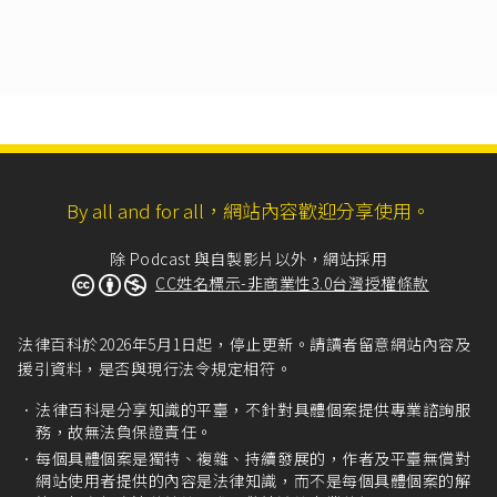
證者，如債權人於其期間內，對於保證人不為審
判上之請求，保證人免其責任。」
民法第755條
：「就定有期限之債務為保證者，如
債權人允許主債務人延期清償時，保證人除對於
其延期已為同意外，不負保證責任。」
民法第753條
：「
I 保證未定期間者，保證人於主債務清償期屆滿
後，得定一個月以上之相當期限，催告債權人於
By all and for all，網站內容歡迎分享使用。
其期限內，向主債務人為審判上之請求。
II 債權人不於前項期限內向主債務人為審判上之請
除 Podcast 與自製影片以外，網站採用
求者，保證人免其責任。」
CC姓名標示-非商業性3.0台灣授權條款
民法第754條
：「
I 就連續發生之債務為保證而未定有期間者，保證
法律百科於2026年5月1日起，停止更新。請讀者留意網站內容及
人得隨時通知債權人終止保證契約。
援引資料，是否與現行法令規定相符。
II 前項情形，保證人對於通知到達債權人後所發生
主債務人之債務，不負保證責任。」
法律百科是分享知識的平臺，不針對具體個案提供專業諮詢服
民法第304條
第2項：「由第三人就債權所為之擔
務，故無法負保證責任。
保，除該第三人對於債務之承擔已為承認外，因
每個具體個案是獨特、複雜、持續發展的，作者及平臺無償對
債務之承擔而消滅。」
網站使用者提供的內容是法律知識，而不是每個具體個案的解