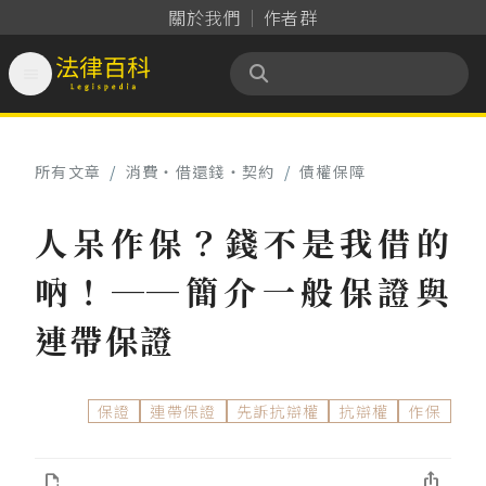
關於我們
作者群

法律百科 Legispedia
所有文章
/
消費‧借還錢‧契約
/
債權保障
人呆作保？錢不是我借的
吶！──簡介一般保證與
連帶保證
保證
連帶保證
先訴抗辯權
抗辯權
作保

