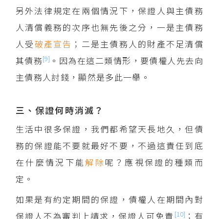
另外法律規定在兩個情況下，保證人與主債務
人清償義務的次序也無先後之分，一是主債務
人受
破產宣告
；二是主債務人的財產不足清償
[9]
其債務
。因為在這二類情形，要債權人先去向
主債務人討錢，顯然是多此一舉。
三、保證何時消滅？
生活中很多保證，我們都希望天長地久，但債
務的保證能不要就最好不要，不過這責任到底
在什麼情況下能
解除
呢？應視保證的種類而
定。
如果是有約定期間的保證，債權人在期間內對
[10]
保證人不為審判上請求，保證人可免責
；有