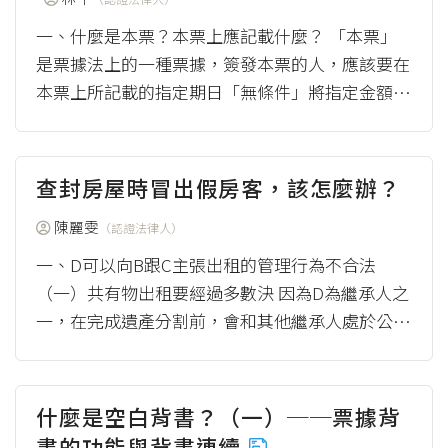
一、什麼是本票？本票上應記載什麼？ 「本票」
是票據法上的一種票據，簽發本票的人，應該要在
本票上所記載的指定期日「無條件」將指定金額給
付給持有本票的人。目前在商業習慣中，...
（mor
e）
查封房屋時冒出假房客，該怎麼辦？
陳麗雯
（認證法律人）
一、D可以向B跟C主張出租的管理行為不合法
（一）共有物出租要經過多數決 因為D為繼承人之
一，在完成遺產分割前，會和其他繼承人處於公同
共有遺產的狀態。在公同共有物的法律關係下...
（more）
什麼是空白背書？（一）──票據背
書的功能與背書連續