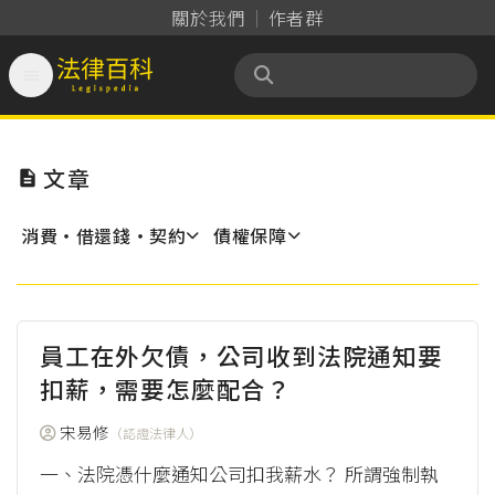
關於我們
作者群

法律百科 Legispedia
文章

消費‧借還錢‧契約
債權保障
員工在外欠債，公司收到法院通知要
扣薪，需要怎麼配合？
宋易修
（認證法律人）
一、法院憑什麼通知公司扣我薪水？ 所謂強制執