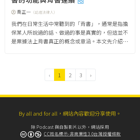
喬正一
（認證法律人）
我們在日常生活中常聽到的「背書」，通常是指擔
保某人所說過的話、做過的事是真實的，但這並不
是票據法上背書真正的概念或意涵。本文先介紹背
書的目的與功用，下一篇再說明背書被塗銷的影
響。 ...
（more）
‹
1
2
3
›
By all and for all，網站內容歡迎分享使用。
除 Podcast 與自製影片以外，網站採用
CC姓名標示-非商業性3.0台灣授權條款