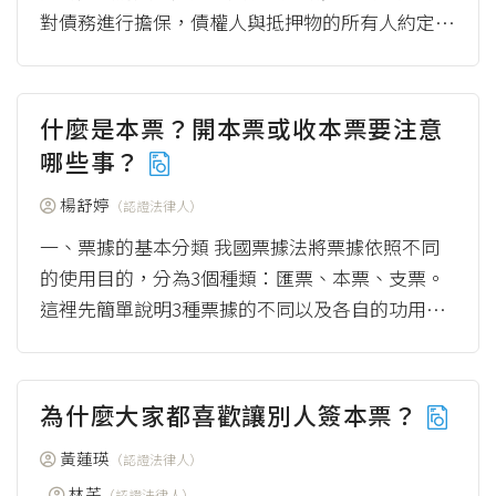
對債務進行擔保，債權人與抵押物的所有人約定，
針對債務人現在已存在或是將來當事人可以預見，
在一...
（more）
什麼是本票？開本票或收本票要注意
哪些事？
楊舒婷
（認證法律人）
一、票據的基本分類 我國票據法將票據依照不同
的使用目的，分為3個種類：匯票、本票、支票。
這裡先簡單說明3種票據的不同以及各自的功用如
下： （一）匯票 匯票主要是...
（more）
為什麼大家都喜歡讓別人簽本票？
黃蓮瑛
（認證法律人）
林芊
（認證法律人）