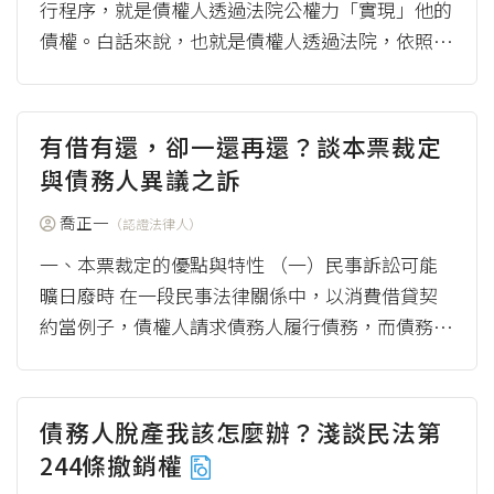
行程序，就是債權人透過法院公權力「實現」他的
債權。白話來說，也就是債權人透過法院，依照法
定程序，將債務人的財產拿來還債。因此，只要是
債務...
（more）
有借有還，卻一還再還？談本票裁定
與債務人異議之訴
喬正一
（認證法律人）
一、本票裁定的優點與特性 （一）民事訴訟可能
曠日廢時 在一段民事法律關係中，以消費借貸契
約當例子，債權人請求債務人履行債務，而債務人
拒不履行，一般的情況是債權人向民事法院起訴...
（more）
債務人脫產我該怎麼辦？淺談民法第
244條撤銷權