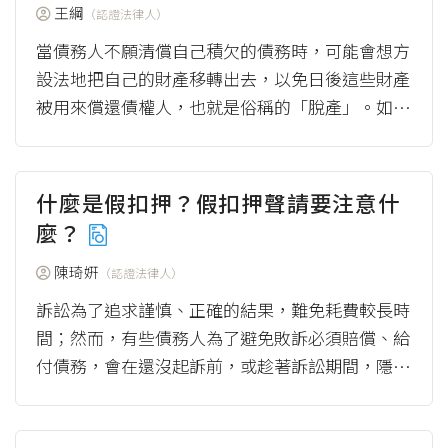
王綱
（認證法律人）
當債務人不願清償自己積欠的債務時，可能會想方
設法地把自己的財產移轉出去，以免日後這些財產
被用來償還債權人，也就是俗稱的「脫產」。如同
案例中的債務人B把房子贈與給他的老婆，而讓自
己名...
（more）
什麼是假扣押？假扣押聲請要注意什
麼？
陳琦姸
（認證法律人）
訴訟為了追求謹慎、正確的結果，難免耗費較長時
間；然而，有些債務人為了避免敗訴必須賠償、給
付債務，會在還沒起訴前，或趁著訴訟期間，隱
匿、處分自己的財產，當債權人日後勝訴確定時，
債務人...
（more）