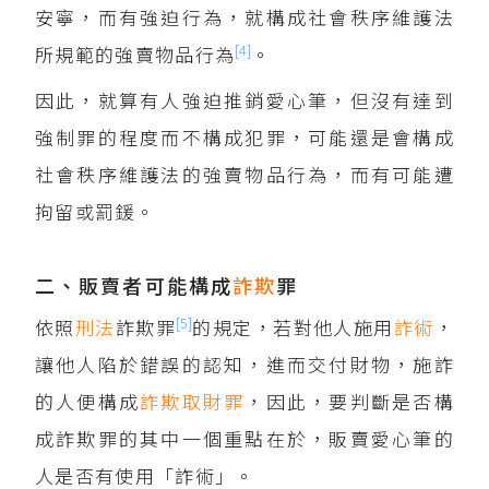
安寧，而有強迫行為，就構成社會秩序維護法
[4]
所規範的強賣物品行為
。
因此，就算有人強迫推銷愛心筆，但沒有達到
強制罪的程度而不構成犯罪，可能還是會構成
社會秩序維護法的強賣物品行為，而有可能遭
拘留或罰鍰。
二、販賣者可能構成
詐欺
罪
[5]
依照
刑法
詐欺罪
的規定，若對他人施用
詐術
，
讓他人陷於錯誤的認知，進而交付財物，施詐
的人便構成
詐欺取財罪
，因此，要判斷是否構
成詐欺罪的其中一個重點在於，販賣愛心筆的
人是否有使用「詐術」。