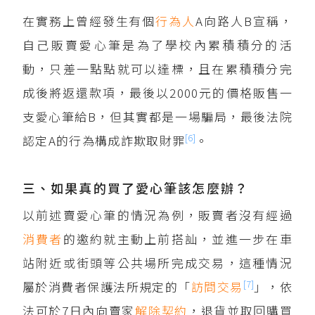
在實務上曾經發生有個
行為人
A向路人B宣稱，
自己販賣愛心筆是為了學校內累積積分的活
動，只差一點點就可以達標，且在累積積分完
成後將返還款項，最後以2000元的價格販售一
支愛心筆給B，但其實都是一場騙局，最後法院
[6]
認定A的行為構成詐欺取財罪
。
三、如果真的買了愛心筆該怎麼辦？
以前述賣愛心筆的情況為例，販賣者沒有經過
消費者
的邀約就主動上前搭訕，並進一步在車
站附近或街頭等公共場所完成交易，這種情況
[7]
屬於消費者保護法所規定的「
訪問交易
」，依
法可於7日內向賣家
解除契約
，退貨並取回購買