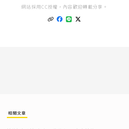
中華民國刑法第304條
：「
網站採用CC授權，內容歡迎轉載分享。
I 以強暴、脅迫使人行無義務之事或妨害人行使權
利者，處三年以下有期徒刑、拘役或三百元以下
罰金。
II 前項之未遂犯罰之。」
強迫推銷構成強制罪的判決可參考
臺灣桃園地方
法院107年度壢簡字第1217號刑事簡易判決
。
社會秩序維護法第68條
第3款：「有左列各款行為
之一者，處三日以下拘留或新臺幣一萬二千元以
下罰鍰：……三、強買、強賣物品或強索財務
者。」
可參考
臺灣臺北地方法院108年度北秩字第597號
裁定
：「被移送人甲◯◯、乙◯◯於民國108年11
月13日12時許，在臺北車站捷運M4出口處，對往
來民眾強賣熄菸袋並強索財物，經關係人丙◯◯
報案稱被移送人甲◯◯、乙◯◯在其前往上課途
中不斷糾纏後，向其兜售類似小錢包東西，其明
相關文章
示無購買意願後，被移送人乙◯◯仍以資助學費
為由，繼續強迫推銷，其不堪其擾而交付新臺幣
（下同）2,000 元，被移送人乙◯◯持續糾纏，希