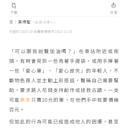


下載
分享
文：
黃博聖
（認證法律人）
刊登於
2020-10-08
最後更新於
2022-11-25
「可以跟我說聲加油嗎？」在車站附近或街
頭，有時會見到一些背著手提袋，或用手捧著
一些「愛心筆」、「愛心皮夾」的年輕人，不
斷物色路人並主動上前搭話，聲稱自己需要幫
助，要求路人花錢支持創作或拯救古蹟，一支
可能
原本
只賣20元的筆，在他們手中就要價幾
百元。
但如此的行為可能已經造成他人的困擾，甚至