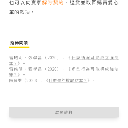
也可以向賣家
解除
契約
，退貨並取回購買愛心
筆的款項。
延伸閱讀
雷皓明、張學昌（2020），《
什麼情況可能成立強制
罪？
》。
雷皓明、張學昌（2020），《
哪些行為可能構成強制
罪？
》。
陳麗雯（2020），《
什麼是詐欺取財罪？
》。
展開註腳