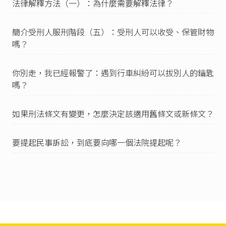
法律解釋方法（一）：為什麼需要解釋法律？
望再多給1,000 元，最後共給3,000 元等情，因認
被移送人涉有社會秩序維護法第68條第3款之違序
行為等語。」另可參考
臺灣基隆地方法院109年度
簡介受刑人服刑階段（五）：受刑人可以收受、保管財物
基秩字第53號刑事裁定
。
嗎？
中華民國刑法第339條
：「
I 意圖為自己或第三人不法之所有，以詐術使人將
你別走，我已經報警了：遇到行車糾紛可以拔別人的鑰匙
本人或第三人之物交付者，處五年以下有期徒
嗎？
刑、拘役或科或併科五十萬元以下罰金。
II 以前項方法得財產上不法之利益或使第三人得之
者，亦同。
如果刑法條文有變更，怎麼決定該適用舊條文或新條文？
III 前二項之未遂犯罰之。」
案例參考自
臺灣新北地方法院107年度審易字第10
要提起民事訴訟，到底要向哪一個法院提起呢？
9號刑事判決
。
消費者保護法第2條
第11款：「本法所用名詞定義
如下：……十一、訪問交易：指企業經營者未經
邀約而與消費者在其住居所、工作場所、公共場
所或其他場所所訂立之契約。」
消費者保護法第19條
第1項：「通訊交易或訪問交
易之消費者，得於收受商品或接受服務後七日