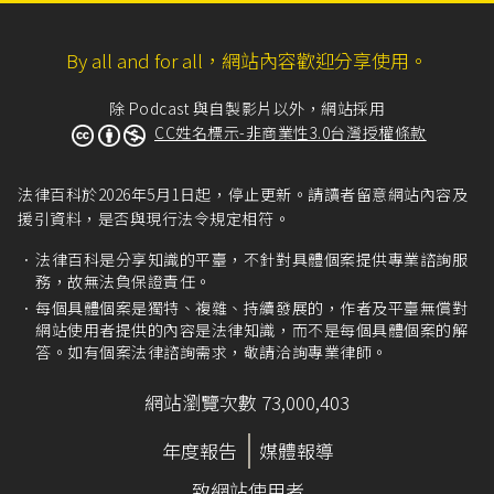
內，以退回商品或書面通知方式解除契約，無須
說明理由及負擔任何費用或對價。但通訊交易有
By all and for all，網站內容歡迎分享使用。
合理例外情事者，不在此限。」
除 Podcast 與自製影片以外，網站採用
CC姓名標示-非商業性3.0台灣授權條款
法律百科於2026年5月1日起，停止更新。請讀者留意網站內容及
援引資料，是否與現行法令規定相符。
法律百科是分享知識的平臺，不針對具體個案提供專業諮詢服
務，故無法負保證責任。
每個具體個案是獨特、複雜、持續發展的，作者及平臺無償對
網站使用者提供的內容是法律知識，而不是每個具體個案的解
答。如有個案法律諮詢需求，敬請洽詢專業律師。
網站瀏覽次數 73,000,403
年度報告
媒體報導
致網站使用者