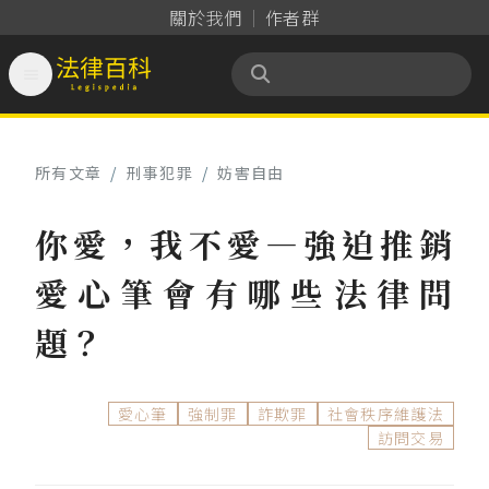
關於我們
作者群

法律百科 Legispedia
所有文章
/
刑事犯罪
/
妨害自由
你愛，我不愛—強迫推銷
愛心筆會有哪些法律問
題？
愛心筆
強制罪
詐欺罪
社會秩序維護法
訪問交易