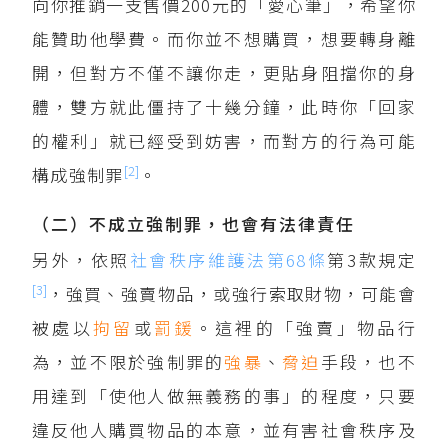
向你推銷一支售價200元的「愛心筆」，希望你
能贊助他學費。而你並不想購買，想要轉身離
開，但對方不僅不讓你走，更貼身阻擋你的身
體，雙方就此僵持了十幾分鐘，此時你「回家
的權利」就已經受到妨害，而對方的行為可能
[2]
構成強制罪
。
（二）不成立強制罪，也會有法律責任
另外，依照
社會秩序維護法第68條
第3款規定
[3]
，強買、強賣物品，或強行索取財物，可能會
被處以
拘留
或
罰鍰
。這裡的「強賣」物品行
為，並不限於強制罪的
強暴
、
脅迫
手段，也不
用達到「使他人做無義務的事」的程度，只要
違反他人購買物品的本意，並有害社會秩序及