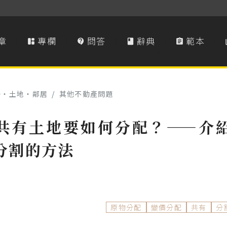
章
專欄
問答
辭典
範本




子‧土地‧鄰居
/
其他不動產問題
共有土地要如何分配？——介
分割的方法
原物分配
變價分配
共有
分