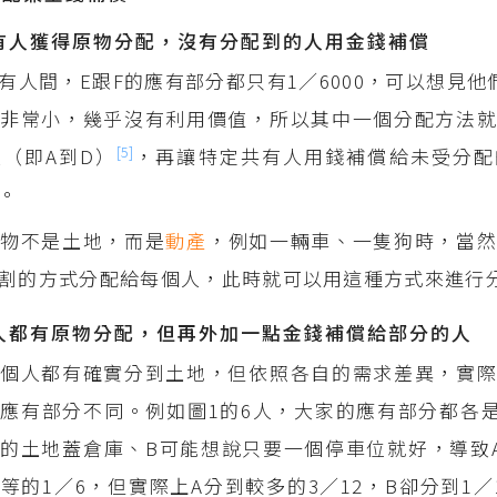
共有人獲得原物分配，沒有分配到的人用金錢補償
有人間，E跟F的應有部分都只有1／6000，可以想見他
非常小，幾乎沒有利用價值，所以其中一個分配方法就
[5]
（即A到D）
，再讓特定共有人用錢補償給未受分配
。
有物不是土地，而是
動產
，例如一輛車、一隻狗時，當
割的方式分配給每個人，此時就可以用這種方式來進行
有人都有原物分配，但再外加一點金錢補償給部分的人
個人都有確實分到土地，但依照各自的需求差異，實際
應有部分不同。例如圖1的6人，大家的應有部分都各是
的土地蓋倉庫、B可能想說只要一個停車位就好，導致
等的1／6，但實際上A分到較多的3／12，B卻分到1／