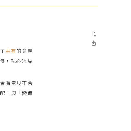


了
共有
的意義
時，就必須靠
會有意見不合
分配」與「變價