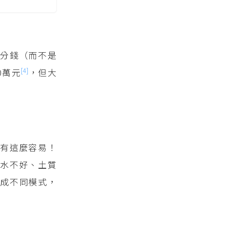
來分錢（而不是
[4]
0萬元
，但大
有這麼容易！
水不好、土質
成不同模式，