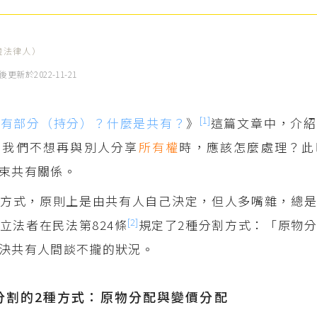
證法律人）
後更新於
2022-11-21
[1]
應有部分（持分）？什麼是共有？
》
這篇文章中，介紹
當我們不想再與別人分享
所有權
時，應該怎麼處理？此
束共有關係。
方式，原則上是由共有人自己決定，但人多嘴雜，總是
[2]
立法者在民法第824條
規定了2種分割方式：「原物
決共有人間談不攏的狀況。
分割的2種方式：原物分配與變價分配