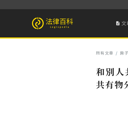
文

法律百科 Legispedia
所有文章
/
房
和別人
共有物