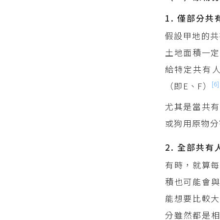
1. 僅部分
假設甲地的共
土地面積一定
給特定共有人
[6]
（即E、F）
尤其是當共
或狗用原物分
2. 全部共
有時，就算每
積也可能會與
能想要比較大
分雖然都是相