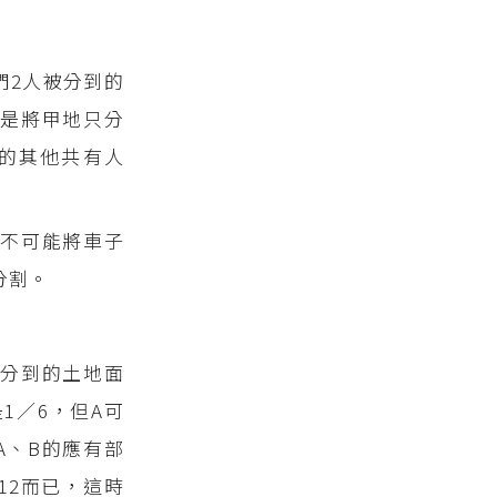
們2人被分到的
是將甲地只分
的其他共有人
然不可能將車子
分割。
分到的土地面
1／6，但A可
A、B的應有部
12而已，這時