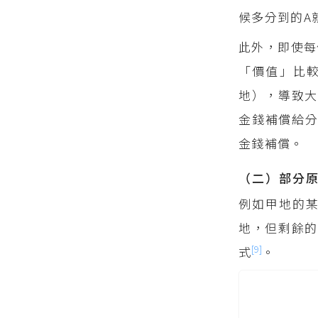
候多分到的A
此外，即使每
「價值」比
地），導致大
金錢補償給
金錢補償。
（二）部分
例如甲地的某
地，但剩餘的
[9]
式
。