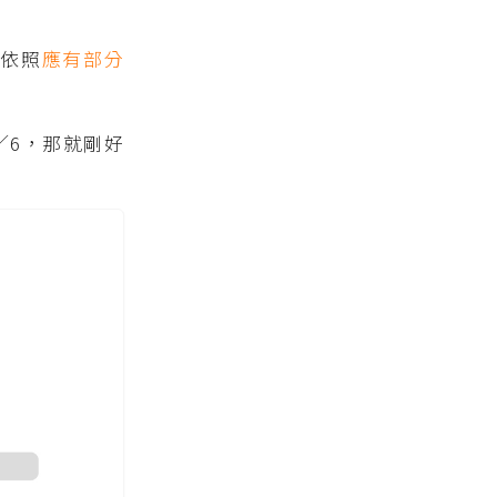
再依照
應有部分
／6，那就剛好