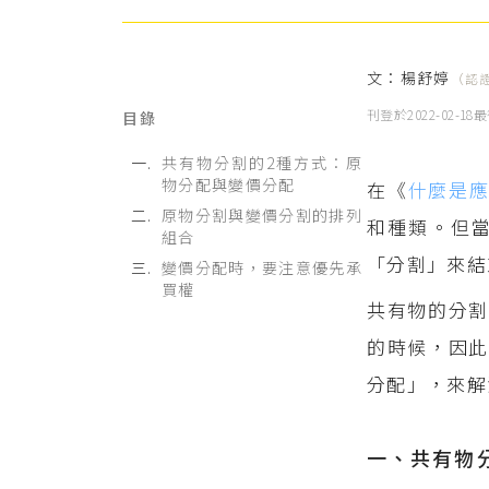
文：
楊舒婷
（認
刊登於
2022-02-18
最
目錄
共有物分割的2種方式：原
物分配與變價分配
在《
什麼是
原物分割與變價分割的排列
和種類。但
組合
「分割」來結
變價分配時，要注意優先承
買權
共有物的分割
的時候，因此
分配」，來解
一、共有物