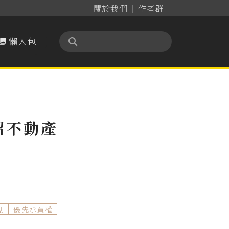
關於我們
作者群
懶人包

紹不動產
割
優先承買權