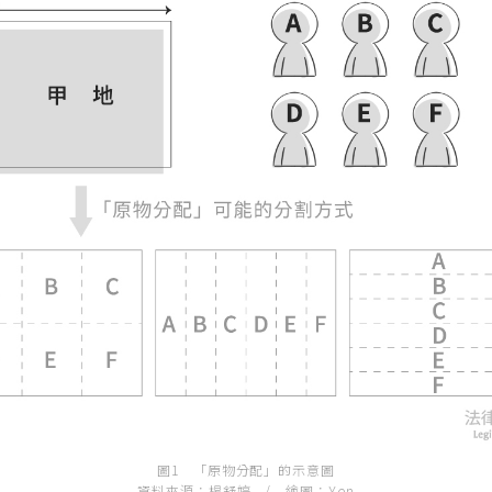
圖1 「原物分配」的示意圖
資料來源：楊舒婷 / 繪圖：Yen