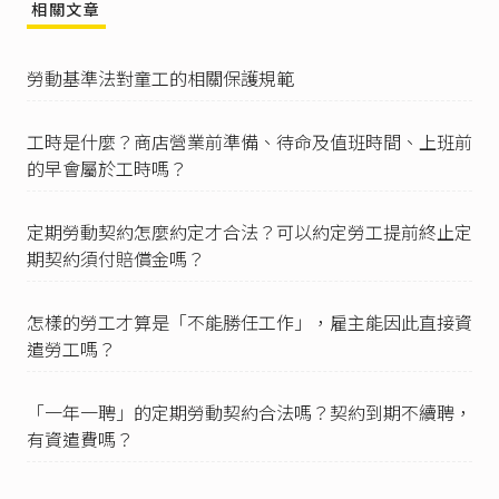
視性工作：係指於一定場所以監視為主之工作。
相關文章
四、間歇性工作：係指工作本身以間歇性之方式
進行者。」。
勞動基準法對童工的相關保護規範
查詢網址：中華民國勞動部全球資訊網（201
8），《
勞動基準法第84條之1工作者
》。
工時是什麼？商店營業前準備、待命及值班時間、上班前
過去實務上曾有「報請主管機關核備」與否是否
的早會屬於工時嗎？
會影響勞動基準法第84條之1約定效力之爭議，但
經過
司法院大法官第726號解釋
後，已統一解釋認
定本條「應報請核備」之規定屬於強制規定，所
定期勞動契約怎麼約定才合法？可以約定勞工提前終止定
以如未報請核備，則不生排除勞動基準法相關適
期契約須付賠償金嗎？
用之效力，仍須受勞動基準法有關工作時間、例
假、休假、女工夜間工作等規定之限制，不能另
行約定之。
怎樣的勞工才算是「不能勝任工作」，雇主能因此直接資
此可參大法官第726號解釋文：「勞動基準法第八
遣勞工嗎？
十四條之一有關勞雇雙方對於工作時間、例假、
休假、女性夜間工作有另行約定時，應報請當地
主管機關核備之規定，係強制規定，如未經當地
「一年一聘」的定期勞動契約合法嗎？契約到期不續聘，
主管機關核備，該約定尚不得排除同法第三十
有資遣費嗎？
條、第三十二條、第三十六條、第三十七條及第
四十九條規定之限制，除可發生公法上不利於雇
主之效果外，如發生民事爭議，法院自應於具體