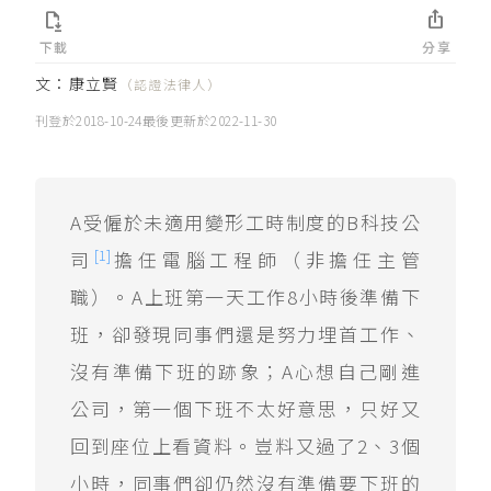


下載
分享
文：
康立賢
（認證法律人）
刊登於
2018-10-24
最後更新於
2022-11-30
A受僱於未適用變形工時制度的B科技公
[1]
司
擔任電腦工程師（非擔任主管
職）。A上班第一天工作8小時後準備下
班，卻發現同事們還是努力埋首工作、
沒有準備下班的跡象；A心想自己剛進
公司，第一個下班不太好意思，只好又
回到座位上看資料。豈料又過了2、3個
小時，同事們卻仍然沒有準備要下班的