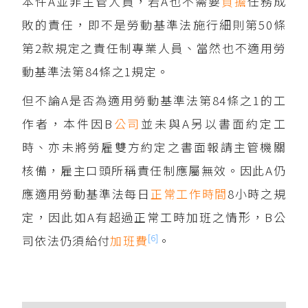
本件A並非主管人員，若A也不需要
負擔
任務成
敗的責任，即不是勞動基準法施行細則第50條
第2款規定之責任制專業人員、當然也不適用勞
動基準法第84條之1規定。
但不論A是否為適用勞動基準法第84條之1的工
作者，本件因B
公司
並未與A另以書面約定工
時、亦未將勞雇雙方約定之書面報請主管機關
核備，雇主口頭所稱責任制應屬無效。因此A仍
應適用勞動基準法每日
正常工作時間
8小時之規
定，因此如A有超過正常工時加班之情形，B公
[6]
司依法仍須給付
加班費
。