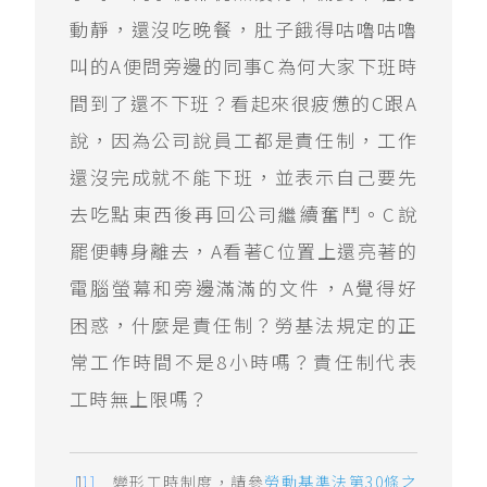
動靜，還沒吃晚餐，肚子餓得咕嚕咕嚕
叫的A便問旁邊的同事C為何大家下班時
間到了還不下班？看起來很疲憊的C跟A
說，因為公司說員工都是責任制，工作
還沒完成就不能下班，並表示自己要先
去吃點東西後再回公司繼續奮鬥。C說
罷便轉身離去，A看著C位置上還亮著的
電腦螢幕和旁邊滿滿的文件，A覺得好
困惑，什麼是責任制？勞基法規定的正
常工作時間不是8小時嗎？責任制代表
工時無上限嗎？
變形工時制度，請參
勞動基準法第30條之