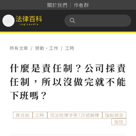
關於我們
作者群

法律百科 Legispedia
所有文章
/
勞動‧工作
/
工時
什麼是責任制？公司採責
任制，所以沒做完就不能
下班嗎？
責任制
工時
司法院釋字第726號解釋
強制規定
加班