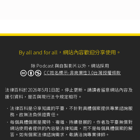
個案，就工作時間等事項另行約定而未經核備
者，本於落實保護勞工權益之立法目的，依上開
第三十條等規定予以調整，並依同法第二十四
條、第三十九條規定計付工資。」
而大法官第726號解釋理由亦提及，因勞動基準法
第84條之1規定，涉及將勞動基準法所訂工作時
間、例假、休假、女工夜間工作等規定排除適
By all and for all，網站內容歡迎分享使用。
用，對於勞工健康及福祉影響甚鉅，又個別勞工
在勞動契約談判能力上處於弱勢，故有需要由各
地方主管機關介入、核可備查個別契約之必要，
除 Podcast 與自製影片以外，網站採用
嚴加把關責任制勞工之權益。因此，若未經各地
CC姓名標示-非商業性3.0台灣授權條款
主管機關核備者，即屬違反強制規定，責任制之
約定應屬無效。
法律百科於2026年5月1日起，停止更新。請讀者留意網站內容及
各行業之「工作時間審核參考指引」可在勞動部
援引資料，是否與現行法令規定相符。
官方網頁查詢，或向各地勞工局查詢「核備勞動
基準法第84條之1約定書審查基準」。
法律百科是分享知識的平臺，不針對具體個案提供專業諮詢服
務，故無法負保證責任。
依勞動部（87）勞動二字第004365號公告
（1998/
每個具體個案是獨特、複雜、持續發展的，作者及平臺無償對
3/4），資訊服務業僱用之負責事業經營管理工作
網站使用者提供的內容是法律知識，而不是每個具體個案的解
符合勞動基準法施行細則第50條之1第1款規定之
答。如有個案法律諮詢需求，敬請洽詢專業律師。
主管人員，以及系統研發工程師與維護工程師符