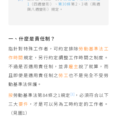
1
（四週變形）、
第30條
第2、3項（兩週
與八週變形）規定。
一、什麼是責任制？
指針對特殊工作者，可約定排除
勞動基準法
工
作時間
規定，另行約定調整工作時間之制度。
不過是否適用責任制，並非
雇主
說了就算，而
且即便是適用責任制之
勞工
也不是完全不受勞
動基準法保護。
[1]
按
勞動基準法第84條之1規定
，必須符合以下
三大
要件
，才是可以另為工時約定的工作者。
（見圖1）