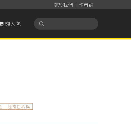
關於我們
作者群
懶人包

金
經常性給與