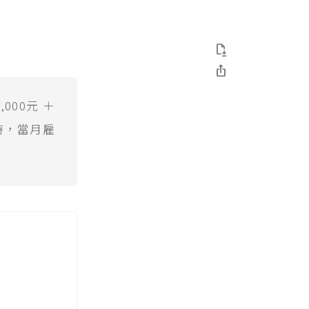


000元 ＋
小時，當月雇