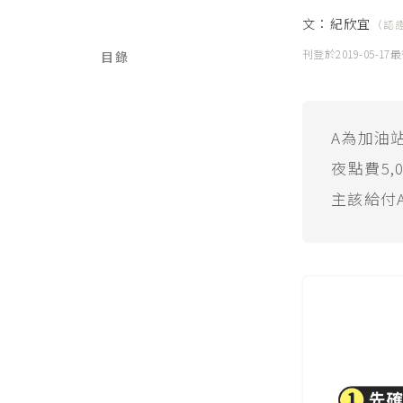
文：
紀欣宜
（認
刊登於
2019-05-17
最
目錄
A為加油站
夜點費5,
主該給付