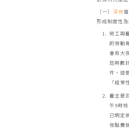
（一）
深夜
形成制度性及
勞工與
的勞動
會有大
班時數
件，這
「經常
雇主是
午9時
已明定
夜點費