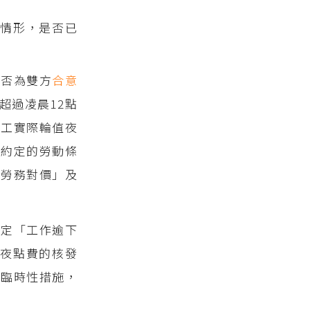
之情形，是否已
是否為雙方
合意
超過凌晨12點
勞工實際輪值夜
所約定的勞動條
「勞務對價」及
明定「工作逾下
就夜點費的核發
或臨時性措施，