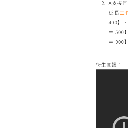
A支援同
延長
工
400】
＝ 50
＝ 900
衍生閱讀：