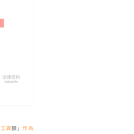
「
工資
額」
作為