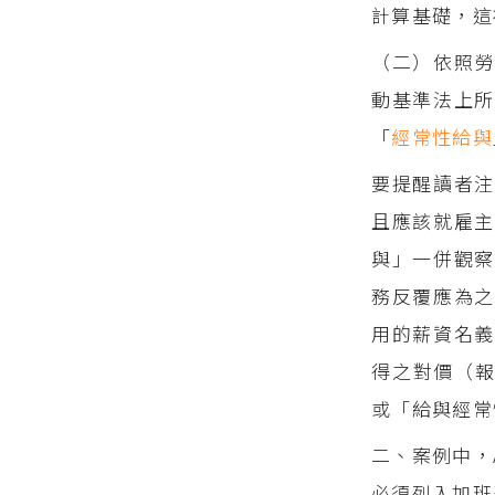
計算基礎，這
（二）依照勞
動基準法上所
「
經常性給與
要提醒讀者
且應該就雇主
與」一併觀
務反覆應為
用的薪資名義
得之對價（
或「給與經常
二、案例中，
必須列入加班