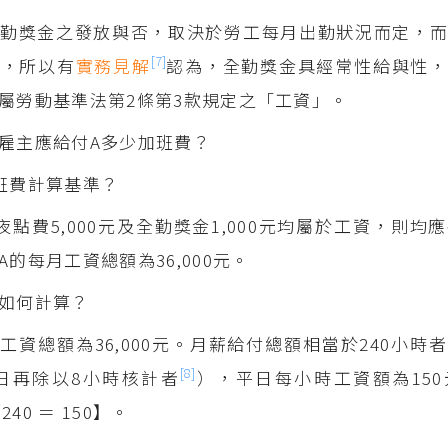
勤獎金之發放與否，取決於勞工每月出勤狀況而定，而
[7]
付，所以有
實務見解
認為，全勤獎金具經常性給與性，
屬勞動基準法第2條第3款規定之「工資」。
雇主應給付A多少加班費？
班費計算基準？
夜點費5,000元及全勤獎金1,000元均屬於工資，則均
的每月工資總額為36,000元。
如何計算？
工資總額為36,000元。月薪給付總額相當於240小時
[8]
0日再除以8小時核計者
），平日每小時工資額為15
／240 ＝ 150】。