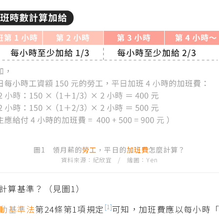
圖1 領月薪的
勞工
，平日的
加班費
怎麼計算？
資料來源：紀欣宜 / 繪圖：Yen
計算基準？（見圖1）
[1]
動基準法
第24條第1項規定
可知，加班費應以每小時