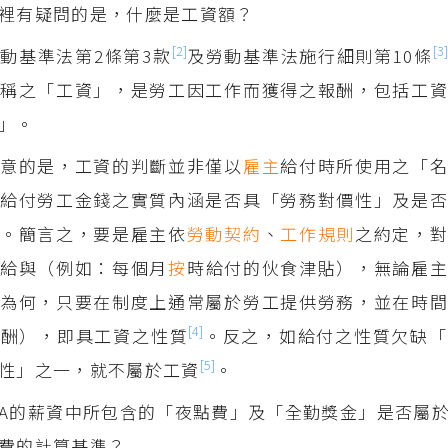
裡有疑問的是，什麼是工資額？
[2]
[3]
動基準法第2條第3款
及勞動基準法施行細則第10條
稱之「工資」，是勞工因工作而獲得之報酬，包括工資
」。
注意的是，工資的判斷並非僅以
雇主
給付時所使用之「
給付勞工金錢之實質內涵是否具「勞務對價性」及是否
察。簡言之，要是雇主依
勞動契約
、
工作規則
之約定，
之給與（例如：每個月
按
時給付的伙食津貼），無論雇
為何，只要在制度上通常屬於勞工提供勞務，並在時間
[4]
報酬），即具工資之性質
。反之，如給付之性質欠缺「
[5]
性」之一，就不屬於工資
。
A的薪資中所包含的「夜點費」及「全勤獎金」是否屬
費的計算基準？