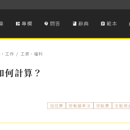
章
專欄
問答
辭典
範本




動‧工作
/
工資、福利
如何計算？
加班費
勞動基準法
夜點費
全勤獎