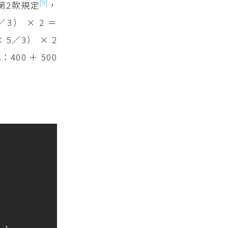
[9]
第2款規定
，
3） × 2 ＝
5／3） × 2
00 ＋ 500