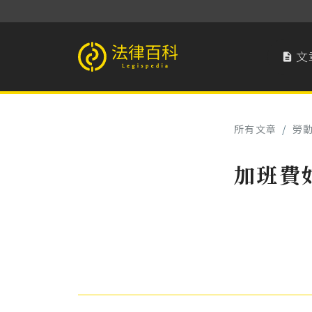
文

法律百科 Legispedia
所有文章
/
勞
加班費