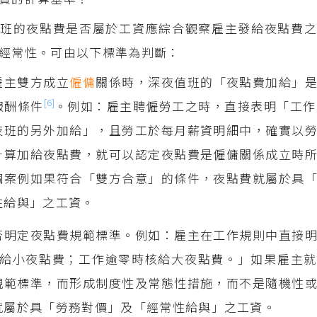
值班的夜點費是否屬於工資應綜合觀察雇主發給夜點費
經常性。可由以下標準為判斷：
雇主雙方成立
僱傭
關係時，深夜值班的「夜點費加給」
[6]
報酬條件
。例如：雇主聘僱勞工之時，直接表明「工作
夜班的另外加給」，且勞工於每月薪資明細中，確實以
計算加給夜點費，就可以認定夜點費是僱傭關係成立時
個案例如果符合「雙方合意」的條件，夜點費就屬於具
性給與」之工資。
否明定夜點費規範標準。例如：雇主在工作規則中直接
核給小夜點費；工作逾零時核給大夜點費。」如果雇主
規範標準，而形成制度性及常態性措施，而不是隨機性
就屬於具「勞務對價」及「經常性給與」之工資。