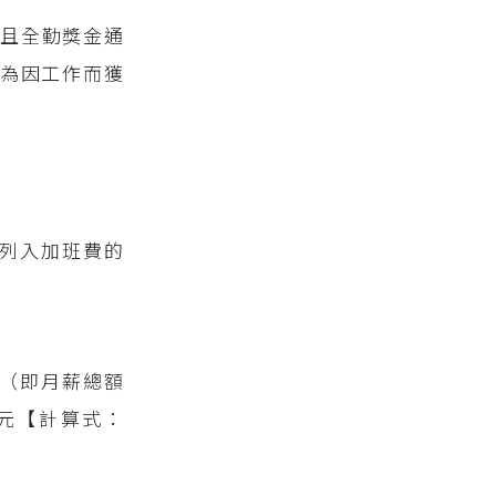
且全勤獎金通
為因工作而獲
應列入加班費的
者（即月薪總額
0元【計算式：