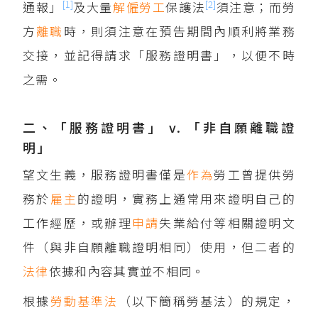
[1]
[2]
通報」
及大量
解僱
勞工
保護法
須注意；而勞
方
離職
時，則須注意在預告期間內順利將業務
交接，並記得請求「服務證明書」，以便不時
之需。
二、「服務證明書」 v. 「非自願離職證
明」
望文生義，服務證明書僅是
作為
勞工曾提供勞
務於
雇主
的證明，實務上通常用來證明自己的
工作經歷，或辦理
申請
失業給付等相關證明文
件（與非自願離職證明相同）使用，但二者的
法律
依據和內容其實並不相同。
根據
勞動基準法
（以下簡稱勞基法）的規定，