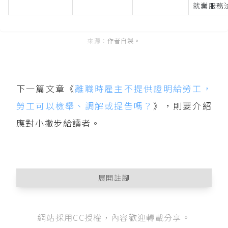
就業服務法
作者自製。
下一篇文章《
離職時雇主不提供證明給勞工，
勞工可以檢舉、調解或提告嗎？
》，則要介紹
應對小撇步給讀者。
展開註腳
就業服務法第33條
第1項：「雇主資遣員工時，應
網站採用CC授權，內容歡迎轉載分享。
於員工離職之十日前，將被資遣員工之姓名、性