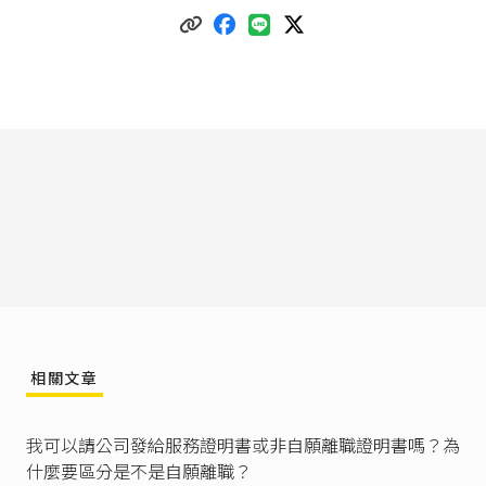
別、年齡、住址、電話、擔任工作、資遣事由及
需否就業輔導等事項，列冊通報當地主管機關及
公立就業服務機構。但其資遣係因天災、事變或
其他不可抗力之情事所致者，應自被資遣員工離
職之日起三日內為之。」
大量解僱勞工保護法第4條
第1項：「事業單位大
量解僱勞工時，應於符合第 2 條規定情形之日起
六十日前，將解僱計畫書通知主管機關及相關單
位或人員，並公告揭示。但因天災、事變或突發
事件，不受六十日之限制。」
勞動基準法第19條
：「勞動契約終止時，勞工如
請求發給服務證明書，雇主或其代理人不得拒
絕。」
行政院勞工委員會臺（八十三）勞資2字第25578
號函
（1994/4/18）：「勞動基準法第19條規定：
相關文章
『勞動契約終止時，勞工如請求發給服務證明
書，雇主或其代理人不得拒絕。』至於服務證明
書之內涵，法無明文規定。惟應以記載有關勞工
我可以請公司發給服務證明書或非自願離職證明書嗎？為
在事業單位內所擔任之職務、工作性質、工作年
什麼要區分是不是自願離職？
資及工資為主。」