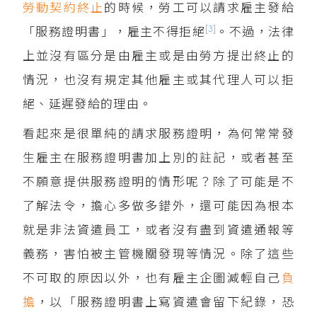
勞動契約
終止
的時候，勞工可以請求雇主發給
[3]
「服務證明書」，雇主不得拒絕
。不過，法律
上並沒有區分是由雇主或是由勞方提出終止的
情況，也沒有規定其他雇主或其代理人可以拒
絕、延遲發給的理由。
看起來是很單純的請求服務證明，為何常常發
生雇主在服務證明書加上別的註記，或者甚至
不願意提供服務證明的情形呢？除了可能是不
了解法令，擔心多做多錯外，還可能因為根本
就是非法資遣員工，或者沒有盡到資遣通報等
義務，害怕被主管機關發現等情況。除了這些
不可取的原因以外，也有雇主企圖減輕自己
負
擔
，以「服務證明書上寫資遣會留下紀錄，恐