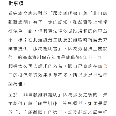
供事項
看完本文應該對於「服務證明書」與「非自願
離職證明」有了一定的認知，雖然實務上常常
被混為一談，但其實法律依據跟規範的內容並
不一樣；在此建議勞工朋友於離職時視需要來
請求提供「服務證明書」，因為勞基法上關於
[13]
勞工的基本資料保存年限是離職後5年
，加上
超過太久再去請求的效益，跟自己查詢在該
公
司
的投保年資效果也差不多，所以還是早點申
請為佳。
至於「非自願離職證明」因為涉及之後的「失
[14]
業給付」與「職業訓練」等事項
，如果是屬
於「非自願離職」的勞工，請務必請求雇主提