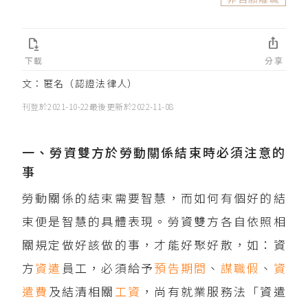


下載
分享
文：匿名（認證法律人）
刊登於
2021-10-22
最後更新於
2022-11-08
一、勞資雙方於勞動關係結束時必須注意的
事
勞動關係的結束需要智慧，而如何有個好的結
束便是智慧的具體表現。勞資雙方各自依照相
關規定做好該做的事，才能好聚好散，如：資
方
資遣
員工，必須給予
預告期間
、
謀職假
、
資
遣費
及結清相關
工資
，尚有就業服務法「資遣