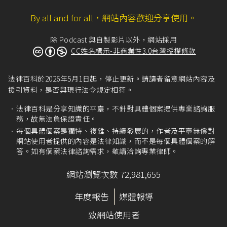
就業服務法第33條
第1項本文：「雇主資遣員工
By all and for all，網站內容歡迎分享使用。
時，應於員工離職之十日前，將被資遣員工之姓
名、性別、年齡、住址、電話、擔任工作、資遣
事由及需否就業輔導等事項，列冊通報當地主管
除 Podcast 與自製影片以外，網站採用
機關及公立就業服務機構。」
CC姓名標示-非商業性3.0台灣授權條款
就業服務法第68條
第1項：「違反第九條、第三十
三條第一項、第四十一條、第四十三條、第五十
法律百科於2026年5月1日起，停止更新。請讀者留意網站內容及
六條第一項、第五十七條第三款、第四款或第六
援引資料，是否與現行法令規定相符。
十一條規定者，處新臺幣三萬元以上十五萬元以
法律百科是分享知識的平臺，不針對具體個案提供專業諮詢服
下罰鍰。」
務，故無法負保證責任。
可參考例如臺北市政府勞動局（2021），《
非自
每個具體個案是獨特、複雜、持續發展的，作者及平臺無償對
願離職
》。
網站使用者提供的內容是法律知識，而不是每個具體個案的解
答。如有個案法律諮詢需求，敬請洽詢專業律師。
勞動基準法第7條
：「
I 雇主應置備勞工名卡，登記勞工之姓名、性別、
網站瀏覽次數 72,981,655
出生年月日、本籍、教育程度、住址、身分證統
一號碼、到職年月日、工資、勞工保險投保日
年度報告
媒體報導
期、獎懲、傷病及其他必要事項。
II 前項勞工名卡，應保管至勞工離職後五年。」
致網站使用者
就業保險法第11條
第1項第1款、第3款：「