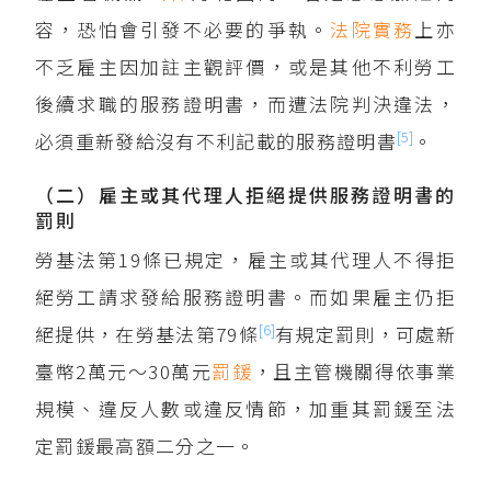
容，恐怕會引發不必要的爭執。
法院實務
上亦
不乏雇主因加註主觀評價，或是其他不利勞工
後續求職的服務證明書，而遭法院判決違法，
[5]
必須重新發給沒有不利記載的服務證明書
。
（二）雇主或其代理人拒絕提供服務證明書的
罰則
勞基法第19條已規定，雇主或其代理人不得拒
絕勞工請求發給服務證明書。而如果雇主仍拒
[6]
絕提供，在勞基法第79條
有規定罰則，可處新
臺幣2萬元～30萬元
罰鍰
，且主管機關得依事業
規模、違反人數或違反情節，加重其罰鍰至法
定罰鍰最高額二分之一。