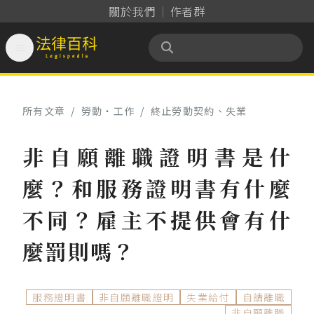
關於我們
作者群

法律百科 Legispedia
所有文章
/
勞動‧工作
/
終止勞動契約、失業
非自願離職證明書是什
麼？和服務證明書有什麼
不同？雇主不提供會有什
麼罰則嗎？
服務證明書
非自願離職證明
失業給付
自請離職
非自願離職