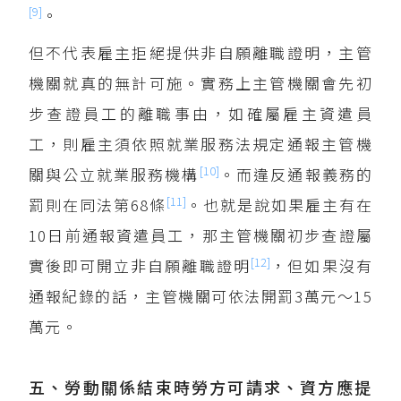
[9]
。
但不代表雇主拒絕提供非自願離職證明，主管
機關就真的無計可施。實務上主管機關會先初
步查證員工的離職事由，如確屬雇主資遣員
工，則雇主須依照就業服務法規定通報主管機
[10]
關與公立就業服務機構
。而違反通報義務的
[11]
罰則在同法第68條
。也就是說如果雇主有在
10日前通報資遣員工，那主管機關初步查證屬
[12]
實後即可開立非自願離職證明
，但如果沒有
通報紀錄的話，主管機關可依法開罰3萬元～15
萬元。
五、勞動關係結束時勞方可請求、資方應提