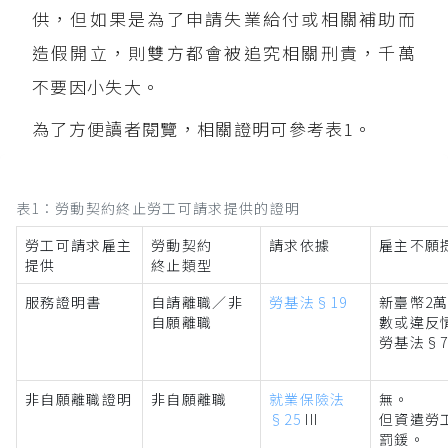
供，但如果是為了申請失業給付或相關補助而
造假開立，則雙方都會被追究相關刑責，千萬
不要因小失大。
為了方便讀者閱覽，相關證明可參考表1。
表1：勞動契約終止勞工可請求提供的證明
勞工可請求雇主
勞動契約
請求依據
雇主不願
提供
終止類型
服務證明書
自請離職／非
勞基法§19
新臺幣2
自願離職
數或違反
勞基法§79 
非自願離職證明
非自願離職
就業保險法
無。
§25
III
但資遣勞工
罰鍰。