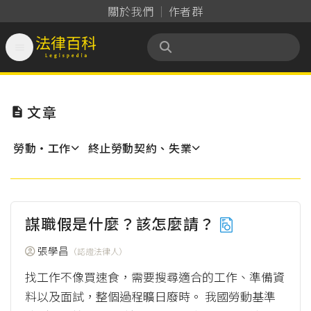
關於我們
作者群

法律百科 Legispedia
文章

勞動‧工作
終止勞動契約、失業
謀職假是什麼？該怎麼請？
張學昌
（認證法律人）
找工作不像買速食，需要搜尋適合的工作、準備資
料以及面試，整個過程曠日廢時。 我國勞動基準