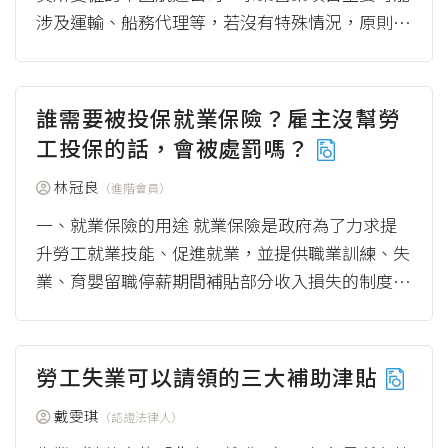
涉及運輸、船務代理等，若沒有特殊情況，原則上
屬於應適用勞動基準法（下稱勞基法）的運輸倉...
（more）
誰需要被投保就業保險？雇主沒幫勞
工投保的話，會被處罰嗎？
林冠良
（進階會員）
一、就業保險的用途 就業保險是政府為了力求提
升勞工就業技能、促進就業，並提供職業訓練、失
業、育嬰留職停薪期間補貼部分收入損失的制度。
結合上述目的，政府開辦一系列就...
（more）
勞工失業可以請領的三大補助津貼
戴雯琪
（認證法律人）