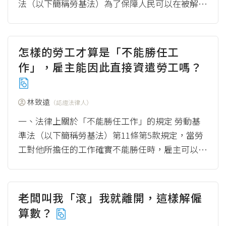
法（以下簡稱勞基法）為了保障人民可以在被解僱
的時候，與新工作之間可以「無縫接軌」，因此有
俗稱...
（more）
怎樣的勞工才算是「不能勝任工
作」，雇主能因此直接資遣勞工嗎？
林致遠
（認證法律人）
一、法律上關於「不能勝任工作」的規定 勞動基
準法（以下簡稱勞基法）第11條第5款規定，當勞
工對他所擔任的工作確實不能勝任時，雇主可以預
告勞工終止勞動契約。 但究竟怎樣才算是「...
（m
ore）
老闆叫我「滾」我就離開，這樣解僱
算數？