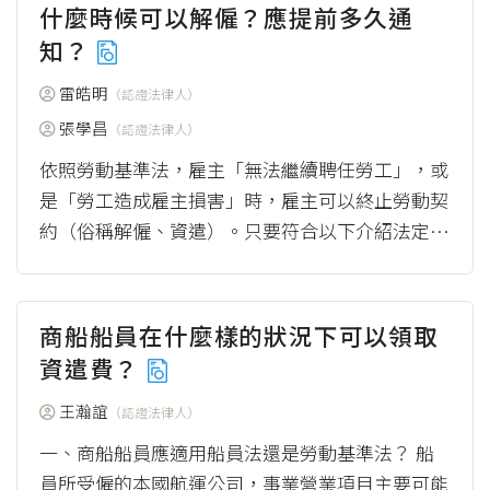
什麼時候可以解僱？應提前多久通
知？
雷皓明
（認證法律人）
張學昌
（認證法律人）
依照勞動基準法，雇主「無法繼續聘任勞工」，或
是「勞工造成雇主損害」時，雇主可以終止勞動契
約（俗稱解僱、資遣）。只要符合以下介紹法定終
止事由，並遵循法定終止程序，就屬於合法資遣；
如果...
（more）
商船船員在什麼樣的狀況下可以領取
資遣費？
王瀚誼
（認證法律人）
一、商船船員應適用船員法還是勞動基準法？ 船
員所受僱的本國航運公司，事業營業項目主要可能