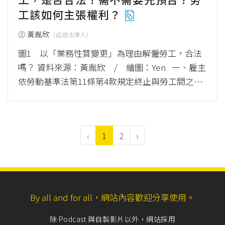
工該如何主張權利？
黃胤欣
（認證法律人）
圖1 以「業務性質變更」為理由解僱勞工，合法
嗎？ 資料來源：黃胤欣 / 繪圖：Yen 一、雇主
依勞動基準法第11條第4款規定終止與勞工間之勞
動契約，除須具備業務性質變更外，還...
（mor
e）
‹
1
2
›
By all and for all，網站內容歡迎分享使用。
除 Podcast 與自製影片以外，網站採用