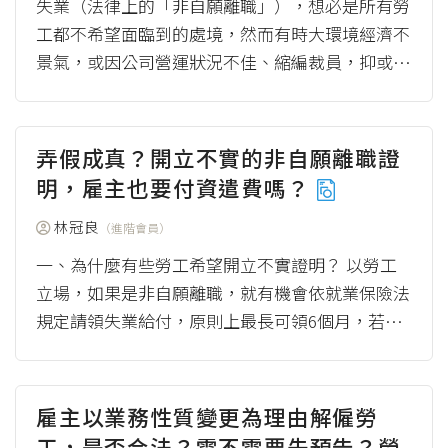
失業（法律上的「非自願離職」），想必是所有勞
工都不希望面臨到的處境，然而有時大環境經濟不
景氣，或因公司營運狀況不佳、縮編裁員，抑或是
個人因素無法勝任工作，每個勞工都可能遇到失業
的問...
（more）
弄假成真？開立不實的非自願離職證
明，雇主也要付資遣費嗎？
林冠良
（進階會員）
一、為什麼有些勞工希望開立不實證明？ 以勞工
立場，如果是非自願離職，就有機會依就業保險法
規定請領失業給付，原則上最長可領6個月，若是
年滿45歲或身心障礙人士，因這些族群要再回...
（more）
雇主以業務性質變更為理由解僱勞
工，是否合法？需不需要先預告？勞