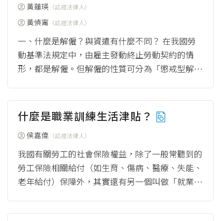
黃蓮瑛
（認證法律人）
黃偵甯
（認證法律人）
一、什麼是解僱？與資遣有什麼不同？ 在我國勞
動基準法規定中，由雇主發動終止勞動契約的情
形，都是解僱。但解僱的性質可分為「懲戒型解
僱」與「經濟型解僱（資遣）」，兩者的差異...
（more）
什麼是職業訓練生活津貼？
侯嘉偉
（認證法律人）
我國有關勞工的社會保險權益，除了一般常聽到的
勞工保險相關給付（如生育、傷病、醫療、失能、
老年給付）保障外，其實還有另一個叫做「就業保
險」的保障。就業保險給付的項目有5種...
（mor
e）