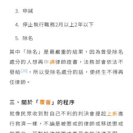
申誡
停止執行職務2月以上2年以下
除名
其中「除名」是最嚴重的結果，因為曾受除名
處分的人想再
申請
律師證書，法務部會依法不
[20]
發給
，所以受除名處分的話，便終生不得再
任律師。
三、關於「
覆審
」的程序
就像民眾收到對自己不利的判決會提起
上訴
進
行救濟一樣，不論是被懲戒的律師或移送懲戒