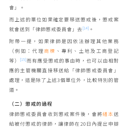
會」。
而上述的單位如果確定要移送懲戒後，懲戒案
[14]
就會送到「律師懲戒委員會」去
。
附帶一提，如果律師是因依法辦理其他業務
（例如：代理
商標
、專利、土地及工商登記
[15]
等）
而有應受懲戒的事由時，也可以由相對
應的主管機關直接移送給「律師懲戒委員會」
處理，這是除了上述3個單位外，比較特別的管
道。
（二）懲戒的過程
律師懲戒委員會收到懲戒案件後，會將
繕本
送
給被付懲戒的律師，讓律師在20日內提出申辯