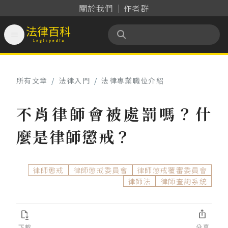
關於我們
作者群

法律百科 Legispedia
所有文章
/
法律入門
/
法律專業職位介紹
不肖律師會被處罰嗎？什
麼是律師懲戒？
律師懲戒
律師懲戒委員會
律師懲戒覆審委員會
律師法
律師查詢系統


下載
分享