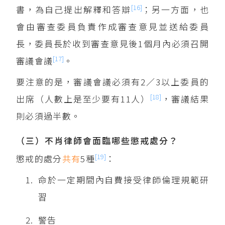
[16]
書，為自己提出解釋和答辯
；另一方面，也
會由審查委員負責作成審查意見並送給委員
長，委員長於收到審查意見後1個月內必須召開
[17]
審議會議
。
要注意的是，審議會議必須有2／3以上委員的
[18]
出席（人數上是至少要有11人）
，審議結果
則必須過半數。
（三）不肖律師會面臨哪些懲戒處分？
[19]
懲戒的處分
共有
5種
：
命於一定期間內自費接受律師倫理規範研
習
警告