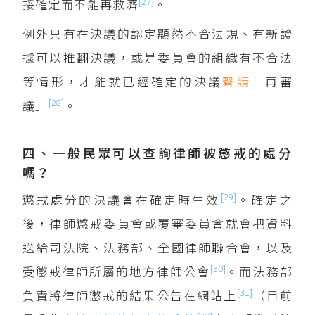
[27]
接確定而不能再救濟
。
例外只有在決議的認定顯然不合法規、有新證
據可以推翻決議，或是委員會的組織有不合法
等情形，才能就已經確定的決議
聲請
「再審
[28]
議」
。
四、一般民眾可以查詢律師被懲戒的處分
嗎？
[29]
懲戒處分的決議會在確定時生效
。確定之
後，律師懲戒委員會或覆審委員會就會把資料
送給司法院、法務部、全國律師聯合會，以及
[30]
受懲戒律師所屬的地方律師公會
。而法務部
[31]
負責將律師懲戒的結果公告在網站上
（目前