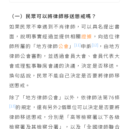
（一）民眾可以將律師移送懲戒嗎？
如果民眾不幸遇到不肖律師，可以具名提出書
面，說明事實經過並提供相關
證據
，向這位律
[11]
[12]
師所屬的「地方律師
公會
」
申訴
，由地方
律師公會審酌，並透過會員大會、會員代表大
會或理監事聯席會議的決議，決定是否移送。
換句話說，民眾不能自己決定是否要將律師移
送懲戒。
除了「地方律師公會」以外，依律師法第76條
[13]
的規定，還有另外2個單位可以決定是否要將
律師移送懲戒，分別是「高等檢察署以下各級
檢察署及其檢察分署」，以及「全國律師聯合