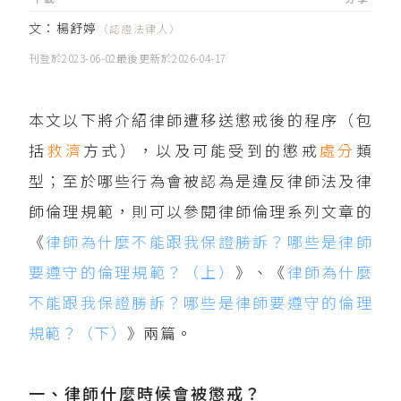
文：
楊舒婷
（認證法律人）
刊登於
2023-06-02
最後更新於
2026-04-17
本文以下將介紹律師遭移送懲戒後的程序（包
括
救濟
方式），以及可能受到的懲戒
處分
類
型；至於哪些行為會被認為是違反律師法及律
師倫理規範，則可以參閱律師倫理系列文章的
《
律師為什麼不能跟我保證勝訴？哪些是律師
要遵守的倫理規範？（上）
》、《
律師為什麼
不能跟我保證勝訴？哪些是律師要遵守的倫理
規範？（下）
》兩篇。
一、律師什麼時候會被懲戒？