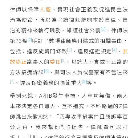
律師以保障
人權
、實現社會正義及促進民主法
治為使命，所以為了讓律師能夠本於自律、自
[1]
治的精神來執行職務、維護社會公義
，律師法
[2]
第73條
明訂了數項律師應付懲戒的相關事由，
[3]
[4]
包括：違反旋轉門條款
、違反迴避規定
、
無
[5]
故
終止
當事人的
委任
、以誇大不實或不正當的
[6]
方法招攬訴訟
、與司法人員或警察有不當往來
[7]
[8]
、違反保密義務的情節重大
等。
舉例來說，A和B發生車禍，人車均無傷，兩人
本來決定各自離去、互不追究，不料路過的Z律
師跳出來對A說：「我專攻車禍案件且勝訴率百
分之百，我來幫你對B提告，律師費可以打
折！」此時，Z律師的行為已經違反律師法第40