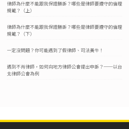
律師為什麼不能跟我保證勝訴？哪些是律師要遵守的倫理
官、檢察事務官、司法警察官或司法警察有第一
規範？（上）
項之親屬關係且受委任在後者，應行迴避。」
律師法第34條
：「
I 律師對於下列事件，不得執行其職務：
律師為什麼不能跟我保證勝訴？哪些是律師要遵守的倫理
一、本人或同一律師事務所之律師曾受委任人之
規範？（下）
相對人之委任，或曾與商議而予以贊助者。
二、任法官、檢察官、其他公務員或受託行使公
權力時曾經處理之事件。
一定沒問題？你可能遇到了假律師、司法黃牛！
三、依仲裁程序以仲裁人身分曾經處理之事件。
四、依法以調解人身分曾經處理之事件。
五、依法以家事事件程序監理人身分曾經處理之
遇到不肖律師，如何向地方律師公會提出申訴？──以台
事件。
北律師公會為例
II 前項第一款事件，律師經利益受影響之當事人全
體書面同意，仍得受任之。
III 當事人之請求如係違法或其他職務上所不應為
之行為，律師應拒絕之。」
律師法第73條
第1款。
律師法第32條
：「律師接受委任後，非有正當理
由，不得片面終止契約；終止契約時，應於相當
期間前通知委任人，並採取必要措施防止當事人
權益受損，及應返還不相當部分之報酬。」