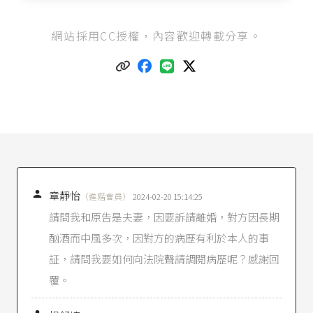
律師法第1條
：「
網站採用CC授權，內容歡迎轉載分享。
I 律師以保障人權、實現社會正義及促進民主法治
為使命。
II 律師應基於前項使命，本於自律自治之精神，誠
正信實執行職務，維護社會公義及改善法律制
度。」
律師法第73條
：「律師有下列情事之一者，應付
懲戒：
一、違反第二十四條第四項、第二十五條第一
項、第二項、第二十八條、第二十九條、第三十
二條、第三十四條、第三十八條、第四十條第一
項、第四十一條、第四十二條、第四十四條至第

章靜怡
（進階會員）
2024-02-20 15:14:25
四十七條規定。
請問我和原告是夫妻，因要訴請離婚，對方因長期
二、犯罪行為經判刑確定。但因過失犯罪，不在
酗酒而中風多次，因對方的病歷有利於本人的事
此限。
三、違反第二十一條第三項、第二十四條第五
証，請問我要如何向法院聲請調閱病歷呢？感謝回
項、第三十條、第三十一條、第三十五條第二
覆。
項、第三十六條、第三十九條、第四十三條或違
背律師倫理規範，情節重大。」