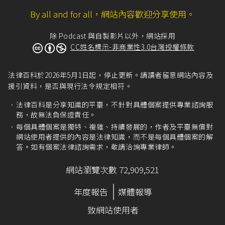
By all and for all，網站內容歡迎分享使用。
律師法第73條
第1款。
律師法第40條
第1項：「律師不得挑唆訴訟，或以
除 Podcast 與自製影片以外，網站採用
誇大不實、不正當之方法推展業務。」
CC姓名標示-非商業性3.0台灣授權條款
律師法第73條
第1款。
律師法第44條
：「律師不得與司法人員及司法警
察官、司法警察為不正當之往還酬應。」
法律百科於2026年5月1日起，停止更新。請讀者留意網站內容及
援引資料，是否與現行法令規定相符。
律師法第73條
第3款。
律師法第36條
：「律師有保守其職務上所知悉秘
法律百科是分享知識的平臺，不針對具體個案提供專業諮詢服
密之權利及義務。但法律另有規定者，不在此
務，故無法負保證責任。
限。」
每個具體個案是獨特、複雜、持續發展的，作者及平臺無償對
網站使用者提供的內容是法律知識，而不是每個具體個案的解
律師法第40條
：「
答。如有個案法律諮詢需求，敬請洽詢專業律師。
I 律師不得挑唆訴訟，或以誇大不實、不正當之方
法推展業務。
網站瀏覽次數 72,909,521
II 前項推展業務之限制，於律師倫理規範中定
之。」
年度報告
媒體報導
補充說明，案例中Z律師的行為也違反
律師倫理規
範
第12條第1項第1款的規定。
致網站使用者
律師倫理規範
第12條：「
I 律師不得以下列方式推展業務：