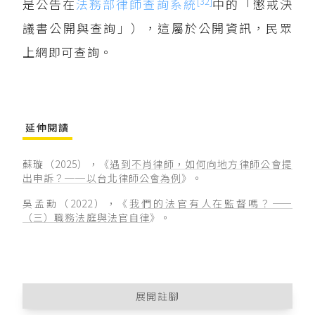
[32]
是公告在
法務部律師查詢系統
中的「懲戒決
議書公開與查詢」），這屬於公開資訊，民眾
上網即可查詢。
延伸閱讀
蘇璇（2025），《
遇到不肖律師，如何向地方律師公會提
出申訴？──以台北律師公會為例
》。
吳孟勳（2022），《
我們的法官有人在監督嗎？——
（三）職務法庭與法官自律
》。
展開註腳