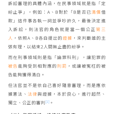
訴訟審理的具體內涵，在民事領域就是指「定
紛止爭」，例如：A、B對於「B是否已
清償
借
款」這件事各執一詞並爭吵許久，最後決定進
入訴訟，則法官的角色就是當一個公正
第三
人
，依照A、B各自提出的
證據
，來判斷誰的主
張有理，以結束2人間無止盡的紛爭。
而在刑事領域則是指「論罪科刑」，讓犯罪的
被告
能夠受到相對應的
刑罰
，或讓被冤枉的被
告能夠獲得清白。
但法官並不是依自己喜好隨意審理，而是應依
據憲法、
法律
與證據，本於良心，進行超然、
[1]
獨立、公正的審判
。