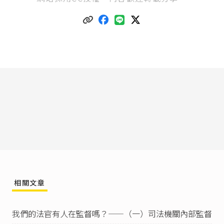
I 法官應依據憲法及法律，本於良心，超然、獨
立、公正審判，不受任何干涉。
II 法官應遵守法官倫理規範，其內容由司法院徵詢
全國法官代表意見定之。」
法院組織法第88條
：「審判長於法庭之開閉及審
理訴訟，有指揮之權。」
雖然條文是寫「審判長」，但其實就是指法官的
意思。所謂審判長只是一種「行政職」，就像同
學當班長或風紀，幹部是一個附帶的身分，本質
仍然是學生。因為合議庭是由3或5個法官組成，
所以是由庭長來當審判長；但如果是獨任庭的
話，本來就只有一個法官，所以就直接由這位法
官來當審判長。
法院組織法第4條
：「
I 合議審判，以庭長充審判長；無庭長或庭長有事
故時，以庭員中資深者充之，資同以年長者充
之。
相關文章
II 獨任審判，即以該法官行審判長之職權。」
法庭旁聽規則第7條
：「旁聽人在法庭旁聽，應保
持肅靜，並不得有下列行為：
我們的法官有人在監督嗎？——（一）司法機關內部監督
一、大聲交談、鼓掌、喧嘩。