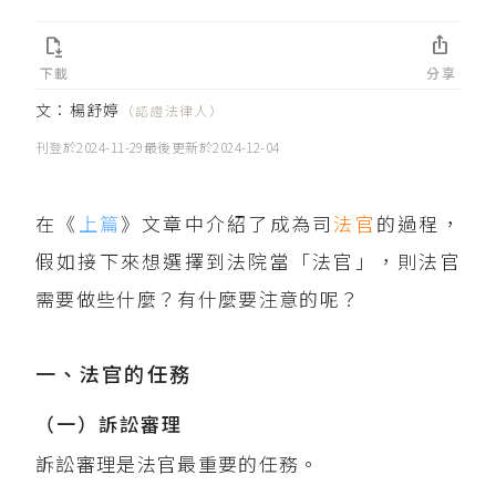


下載
分享
文：
楊舒婷
（認證法律人）
刊登於
2024-11-29
最後更新於
2024-12-04
在《
上篇
》文章中介紹了成為司
法官
的過程，
假如接下來想選擇到法院當「法官」，則法官
需要做些什麼？有什麼要注意的呢？
一、法官的任務
（一）訴訟審理
訴訟審理是法官最重要的任務。