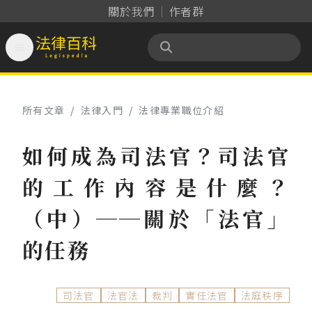
關於我們
作者群

法律百科 Legispedia
所有文章
/
法律入門
/
法律專業職位介紹
如何成為司法官？司法官
的工作內容是什麼？
（中）──關於「法官」
的任務
司法官
法官法
裁判
實任法官
法庭秩序