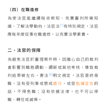
（四）在職進修
為使法官能繼續吸收新知、充實審判所需知
[7]
識、了解法學動向，法官法
有特別規定，法官
應每年度從事在職進修，以充實法學素養。
二、法官的保障
為避免法官於審理案件時，因擔心自己的裁判
會影響到職務調動、調薪或其他考核，導致裁
[8]
判結果被左右，憲法
明文規定，法官是終身
職，沒有受刑事或懲戒
處分
，或受
監護宣告
的
話，不得免職；沒有依據法律，也不可以停
職、轉任或減俸。