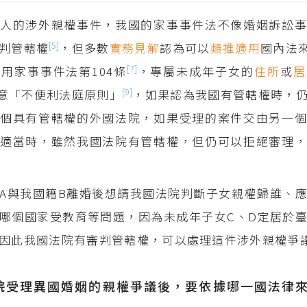
人的涉外親權事件，我國的家事事件法不像婚姻訴訟事
[5]
判管轄權
，但多數
實務見解
認為可以
類推適用
國內法
[7]
用家事事件法第104條
，專屬未成年子女的
住所
或
居
[9]
意「不便利法庭原則」
，如果認為我國有管轄權時，
個具有管轄權的外國法院，如果受理的案件交由另一個
適當時，雖然我國法院有管轄權，但仍可以拒絕審理，
。
A與我國籍B離婚後想請我國法院判斷子女親權歸誰、
哪個國家受教育等問題，因為未成年子女C、D定居於
因此我國法院有審判管轄權，可以處理這件涉外親權爭
院受理異國婚姻的親權爭議後，要依據哪一國法律