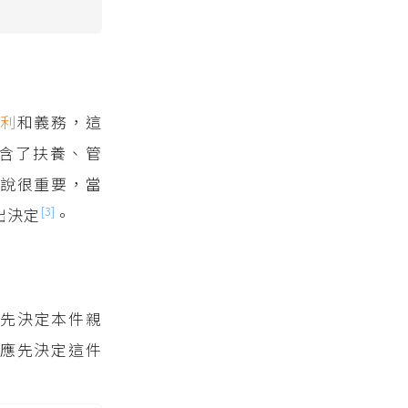
利
和義務，這
含了扶養、管
說很重要，當
[3]
出決定
。
先決定本件親
應先決定這件