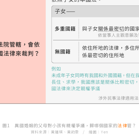
圖1 異國婚姻的父母對小孩有親權爭議，歸哪個國家的
法律
管？
資料來源：黃蓮瑛、黃韵雯 / 繪圖：Yen