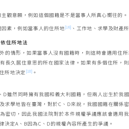
的主觀意願，例如這個國籍是不是當事人所真心嚮往的。
[16]
觀因素，例如當事人的住所地
、工作地、求學及財產
籍依住所地法
外的情形，如果當事人沒有國籍時，則這時會適用住所
有長久居住意思的所在國家法律。如果有多個住所，則
[18]
住所地決定
。
、D雖然同時擁有我國和義大利國籍，但兩人出生於我
及求學地皆在臺灣，對於C、D來說，我國國籍在關係
為密切，因此我國法院對於本件親權爭議應該會適用我
律決定A、B因為C、D的親權內容所產生的爭議。