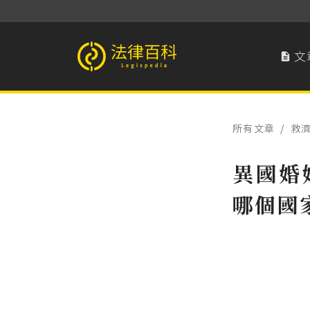
文

法律百科 Legispedia
所有文章
/
救
異國婚
哪個國