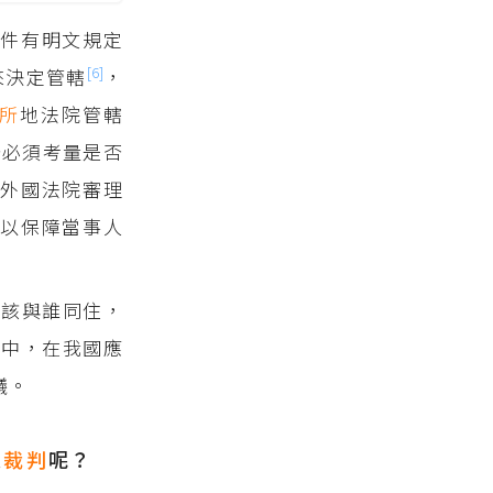
件有明文規定
[6]
來決定管轄
，
所
地法院管轄
仍必須考量是否
外國法院審理
以保障當事人
應該與誰同住，
臺中，在我國應
議。
來
裁判
呢？