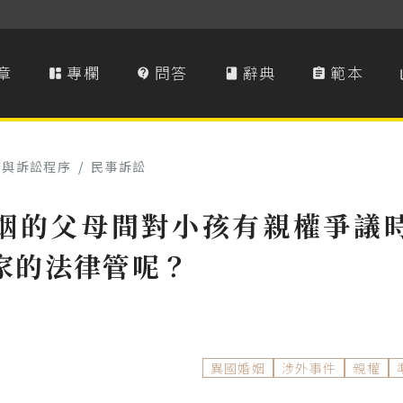
章
專欄
問答
辭典
範本




濟與訴訟程序
/
民事訴訟
姻的父母間對小孩有親權爭議
家的法律管呢？
異國婚姻
涉外事件
親權