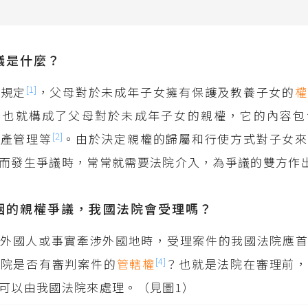
議是什麼？
[1]
法規定
，父母對於未成年子女擁有保護及教養子女的
權
務也就構成了父母對於未成年子女的親權，它的內容包
[2]
財產管理等
。由於決定親權的歸屬和行使方式對子女來
而發生爭議時，常常就需要法院介入，為爭議的雙方作
姻的親權爭議，我國法院會受理嗎？
外國人或事實牽涉外國地時，受理案件的我國法院應首
[4]
法院是否有審判案件的
管轄權
？也就是法院在審理前，
可以由我國法院來處理。（見圖1）