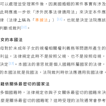
可以處理並受理案件後，因異國婚姻的案件事實有涉及
此時應進一步依「涉外民事法律適用法」來決定本件應
[11]
律（法律上稱為「
準據法
」）
，也就是決定法院應
[12]
判斷或裁判
。
子女的本國法
母對於未成年子女的親權相關權利義務等問題所產生的
利益，法律規定此時不是按照父親、也不是按照母親，
[13]
決定
。本國法的意思就是個人國籍所屬國家的法律
的本國法就是我國法，法院裁判時依法應適用我國法律
國籍依關係最密切的國家法
多個國籍時，法律規定依與子女關係最密切的國籍來決
什麼是關係最密切的國籍呢？這時受理的法院通常會參