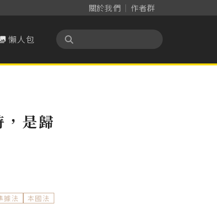
關於我們
作者群
懶人包

時，是歸
準據法
本國法