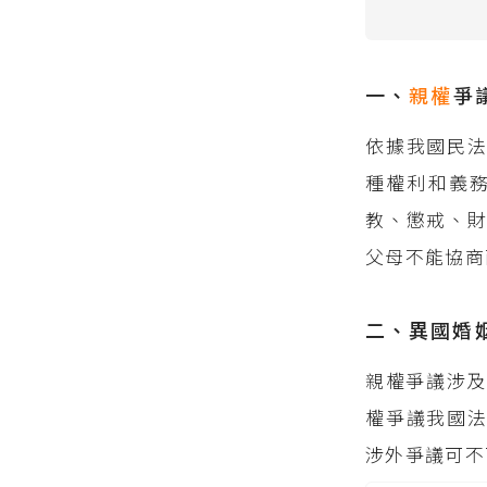
一、
親權
爭
依據我國民
種權利和義
教、懲戒、
父母不能協商
二、異國婚
親權爭議涉及
權爭議我國
涉外爭議可不