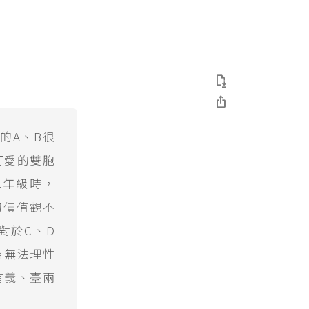


的A、B很
可愛的雙胞
二年級時，
的價值觀不
對於C、D
直無法理性
有義、臺兩