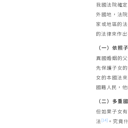
我國法院確定
外國地，法院
家或地區的法
的法律來作出
（一）依照
異國婚姻的父
先保護子女的
女的本國法來
國籍人民，他
（二）多重
但如果子女有
[14]
法
。究竟