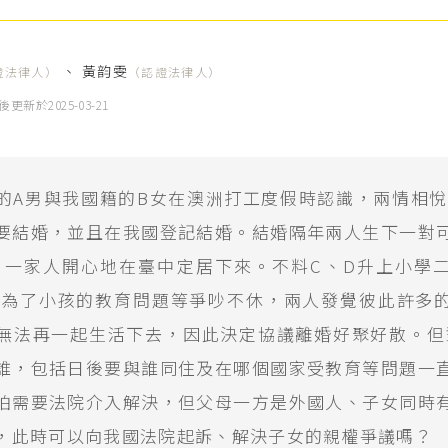
、
黃韵雯
證法律人）
（認證法律人）
後更新於
2025-03-21
的A男與我國籍的B女在澳洲打工度假時認識，兩情相悅
要結婚，並且在我國登記結婚。結婚隔年兩人生下一對
，一家人開心地在臺中定居下來。不料C、D升上小學
常為了小孩的教育問題等爭吵不休，兩人發覺彼此許多
無法再一起生活下去，因此決定協議離婚好聚好散。但
誰，包括日後要與誰同住及在哪個國家受教育等問題一
怕需要法院介入解決，但父母一方是外國人、子女同時
，此時可以向我國法院起訴、解決子女的親權爭議嗎？