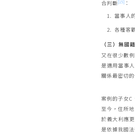
[15]
合判斷
：
當事人
各種客
（三）無國
又在很少數例
是適用當事人
關係最密切的
案例的子女C
至今，住所地
於義大利應更
是依據我國法