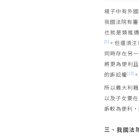
親子中有外國
我國法院有審
也就是類推適
[8]
。但還須注
同時存在另一
將更為便利且
[10]
的訴訟權
所以義大利籍
以及子女要在
訴較為便利，
三、我國法