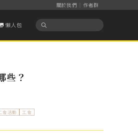
關於我們
作者群
懶人包

哪些？
工會活動
工會