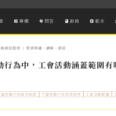
章
專欄
問答
辭典
範本




濟與訴訟程序
/
勞資爭議、調解、訴訟
動行為中，工會活動涵蓋範圍有
不當勞動行為裁決制度
不當勞動行為救濟程序
工會活動範圍