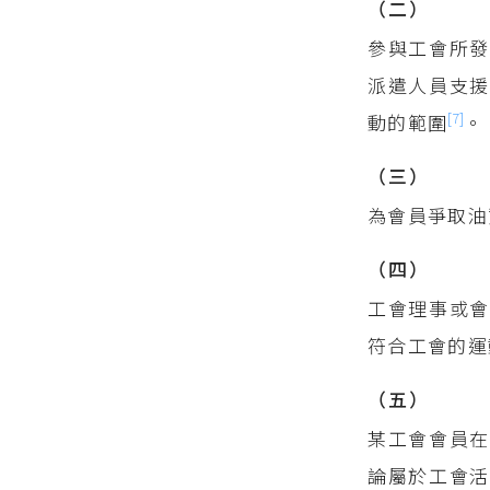
（二）
參與工會所發
派遣人員支援
[7]
動的範圍
。
（三）
為會員爭取油
（四）
工會理事或
符合工會的運
（五）
某工會會員在
論屬於工會活