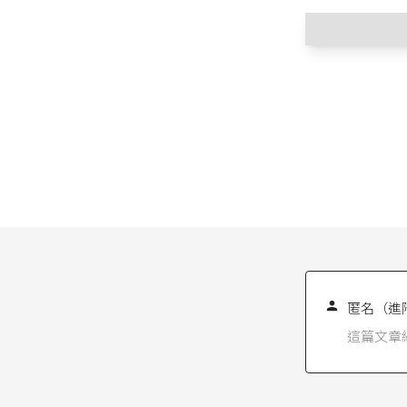
其他系列
《
不當勞
《
不當勞
《
不當勞
《
不當勞
《
不當勞
《
不當勞
《
不當勞
工會法第
於勞工組
或為其他

匿名（進
勞資爭議
其主張，
這篇文章
請見，
臺
活動』範
續加以保