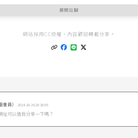
展開註腳
文章請見，《
什麼是不當勞動行為裁決委員會？
》、
網站採用CC授權，內容歡迎轉載分享。
動行為類型有哪些？──（一）對勞工或工會有「不利益對待」
》、
動行為類型有哪些？──（二）影響工會運作的「支配介入」
》、
動行為類型有哪些？──（三）雇主或工會「違反誠信協商」
》、
動行為的救濟程序是什麼？──（一）申請裁決與申請人的資格
》、
動行為的救濟程序是什麼？──（二）初步審查、調查程序、詢問及
動行為的救濟程序是什麼？──（三）和解、申請撤回與不服裁決決
動行為中，勞資關係脈絡是什麼？
》。
35條
第1項第1款規定：「雇主或代表雇主行使管理權之人，不得有下
織工會、加入工會、參加工會活動或擔任工會職務，而拒絕僱用、解
不利之待遇。」
階會員）
2024-10-26 20:18:05
處理法第5條
：「本法用詞，定義如下：……四、爭議行為：指勞資爭
所為之罷工或其他阻礙事業正常運作及與之對抗之行為。」
網址可以借我分享一下嗎？
北高等行政法院101年度訴字第1303號判決
：「工會法第35條第1項第
圍為何？相關法規並未加以定義。憲法同盟自由之基本權，不僅對於
障，更賦予工會同盟之行動權，此一權利在勞方稱為『工會行動權』