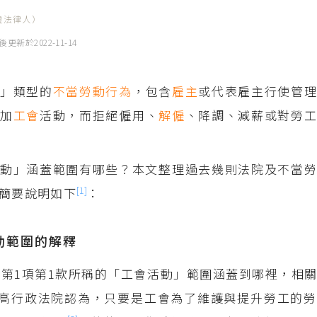
證法律人）
後更新於
2022-11-14
待」類型的
不當勞動行為
，包含
雇主
或代表雇主行使管
參加
工會
活動，而拒絕僱用、
解僱
、降調、減薪或對勞
動」涵蓋範圍有哪些？本文整理過去幾則法院及不當勞
[1]
簡要說明如下
：
動範圍的解釋
條第1項第1款所稱的「工會活動」範圍涵蓋到哪裡，相
高行政法院認為，只要是工會為了維護與提升勞工的勞