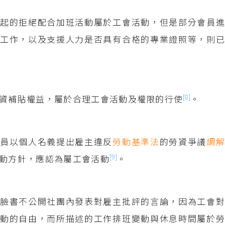
起的拒絕配合加班活動屬於工會活動，但是部分會員進
工作，以及支援人力是否具有合格的專業證照等，則已
[8]
資補貼權益，屬於合理工會活動及權限的行使
。
會員以個人名義提出雇主違反
勞動基準法
的勞資爭議
調
[9]
動方針，應認為屬工會活動
。
臉書不公開社團內發表對雇主批評的言論，因為工會對
動的自由，而所描述的工作排班變動與休息時間屬於勞