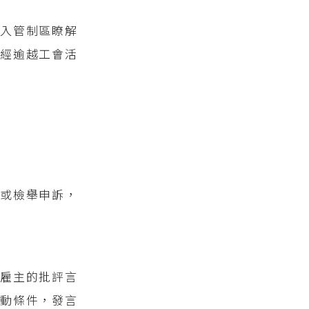
入管制區瞭解
經逾越工會活
解
或檢舉申訴，
雇主的批評言
動條件，發言