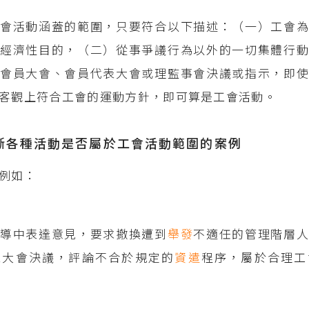
會活動涵蓋的範圍，只要符合以下描述：（一）工會為
經濟性目的，（二）從事爭議行為以外的一切集體行動
會員大會、會員代表大會或理監事會決議或指示，即使
客觀上符合工會的運動方針，即可算是工會活動。
斷各種活動是否屬於工會活動範圍的案例
例如：
報導中表達意見，要求撤換遭到
舉發
不適任的管理階層
表大會決議，評論不合於規定的
資遣
程序，屬於合理工