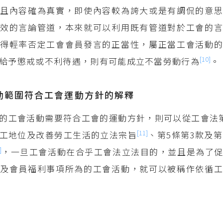
且內容確為真實，即使內容較為誇大或是有調侃的意思
效的言論管道，本來就可以利用既有管道對於工會的言
得輕率否定工會會員發言的正當性，屬正當工會活動的
[10]
給予懲戒或不利待遇，則有可能成立不當勞動行為
。
動範圍符合工會運動方針的解釋
的工會活動需要符合工會的運動方針，則可以從工會法
[11]
工地位及改善勞工生活的立法宗旨
、第5條第3款及第
]
，一旦工會活動在合乎工會法立法目的，並且是為了
及會員福利事項所為的工會活動，就可以被稱作依循工