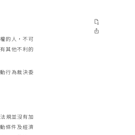


理權的人，不可
工有其他不利的
動行為裁決委
關法規並沒有加
動條件及經濟