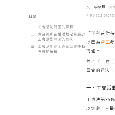
文：
李俊璋
（認
刊登於
2019-06-27
最
目錄
工會活動範圍的解釋
「不利益對
實務判斷各種活動是否屬於
工會活動範圍的案例
以因為
勞工
工會活動範圍符合工會運動
待遇。
方針的解釋
然而「工會活
員會的看法，
一、工會活
工會法第35
[2]
以定義
。最