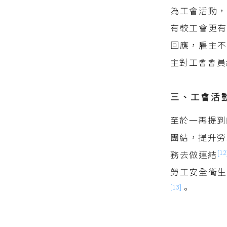
為工會活動，
有較工會更有
回應，雇主不
主對工會會員
三、工會活
至於一再提到
團結，提升勞
[12
務去做連結
勞工安全衛生
[13]
。