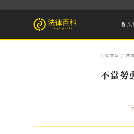
文

法律百科 Legispedia
所有文章
/
救
不當勞