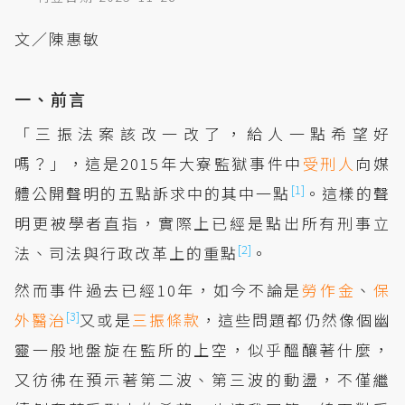
文／陳惠敏
一、前言
「三振法案該改一改了，給人一點希望好
嗎？」，這是2015年大寮監獄事件中
受刑人
向媒
[1]
體公開聲明的五點訴求中的其中一點
。這樣的聲
明更被學者直指，實際上已經是點出所有刑事立
[2]
法、司法與行政改革上的重點
。
然而事件過去已經10年，如今不論是
勞作金
、
保
[3]
外醫治
又或是
三振條款
，這些問題都仍然像個幽
靈一般地盤旋在監所的上空，似乎醞釀著什麼，
又彷彿在預示著第二波、第三波的動盪，不僅繼