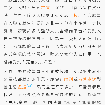
四次：入監、另案
定讞
、移監、和符合假釋資格
時。乍看，這令人感到匪夷所思，
按
理而言應當
在入獄後就告知受刑人此事，但在小組進一步探
究後，發現許多的監所人員會傾向不告知受刑人
是三振條款的當事人，因為一旦受刑人知道自己
是三振條款的當事人後，也表示監所方所擁有的
各式各樣的教化管道一時之間完全失去作用，也
會讓受刑人完全失去希望。
因為三振條款當事人不會被假釋，所以根本就不
需要按部就班的作業，即便有
縮刑
或
累進處遇
影
[24]
響生活
處遇
，然而差距不了多少。不需要表現
良好，不需要積極參與各式各樣的活動，就像拿
了免死金牌一般，但同時這也顯示了無盡的悲