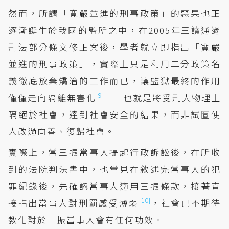
然而，所謂「寬嚴並進的刑事政策」的惡果也正
逐漸誕生於我國的監所之中，在2005年三讀通過
刑法部分條文修正案後，學者就立即指出「寬嚴
並進的刑事政策」，實際上只是利用二分政策名
義徹底放棄矯治的工作而已，讓監獄最終的作用
[9]
僅僅走向隔離無害化
──也就是將受刑人物理上
隔絕於社會，達到社會安全的結果，而非試圖使
人改過向善、復歸社會。
實際上，當三振當事人提起行政訴訟後，在所收
到的法院判決書中，也常見在敘述完當事人的犯
罪紀錄後，先確認當事人適用三振條款，接著直
[10]
接指出當事人對刑罰感受薄弱
，社會已不期待
教化對於三振當事人會有任何功效。