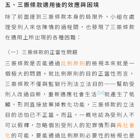
五、三振條款適用後的效應與困境
除了前面提到三振條款本身的局限外，小組在處
理受刑人來信陳情的過程間，也發現了三振條款
在適用上所出現的各種困難：
（一）三振條款的正當性問題
三振條款是否能通過
比例原則
的檢視本來就是一
個極大的問題。就比例原則的目的正當性而言，
三振條款不僅與監獄行刑法立法目的──幫助受
[14]
刑人改過自新，重新適應社會生活
就產生了牴
觸，形同直接放棄掉教化功能，三振條款的立法
目的恐怕已不正當。而且，一概地認為受刑人不
可以假釋，忽略個別受刑人的犯罪情形與
再社會
化
的可能，要能通過比例原則必要性的檢視也是