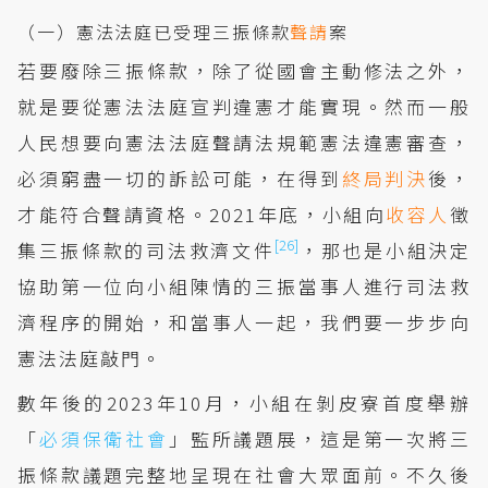
（一）憲法法庭已受理三振條款
聲請
案
若要廢除三振條款，除了從國會主動修法之外，
就是要從憲法法庭宣判違憲才能實現。然而一般
人民想要向憲法法庭聲請法規範憲法違憲審查，
必須窮盡一切的訴訟可能，在得到
終局判決
後，
才能符合聲請資格。2021年底，小組向
收容人
徵
[26]
集三振條款的司法救濟文件
，那也是小組決定
協助第一位向小組陳情的三振當事人進行司法救
濟程序的開始，和當事人一起，我們要一步步向
憲法法庭敲門。
數年後的2023年10月，小組在剝皮寮首度舉辦
「
必須保衛社會
」監所議題展，這是第一次將三
振條款議題完整地呈現在社會大眾面前。不久後