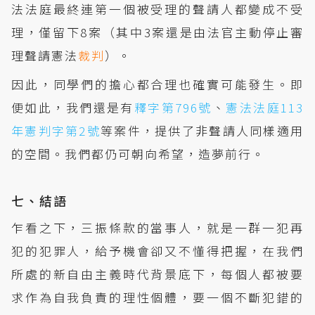
法法庭最終連第一個被受理的聲請人都變成不受
理，僅留下8案（其中3案還是由法官主動停止審
理聲請憲法
裁判
）。
因此，同學們的擔心都合理也確實可能發生。即
便如此，我們還是有
釋字第796號
、
憲法法庭113
年憲判字第2號
等案件，提供了非聲請人同樣適用
的空間。我們都仍可朝向希望，造夢前行。
七、結語
乍看之下，三振條款的當事人，就是一群一犯再
犯的犯罪人，給予機會卻又不懂得把握，在我們
所處的新自由主義時代背景底下，每個人都被要
求作為自我負責的理性個體，要一個不斷犯錯的