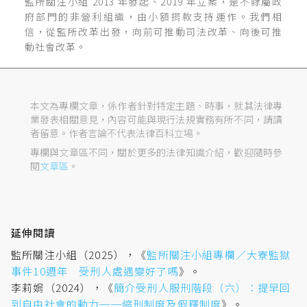
監所關注小組 2013 年發起、2019 年立案，是不隸屬政
府部門的非營利組織，由小額捐款支持運作。我們相
勞作金、保外醫治議題係五項訴求中的第一項、第四
信，從監所改革出發，向前可推動司法改革、向後可推
項訴求，參監察院（2016），《
調查報告（審議字
動社會改革。
號：105司調0009）
》，頁85-87。
本文為專欄文章，係作者針對特定主題、時事，就其法律專
中華民國刑法第77條
第2項第2款：「前項關於有期
業發表相關意見，內容可能與現行法規實務有所不同，請讀
徒刑假釋之規定，於下列情形，不適用之：……二、
者留意。作者言論不代表法律百科立場。
犯最輕本刑五年以上有期徒刑之罪之累犯，於假釋期
專欄與文章區不同，關於更多的法律知識介紹，歡迎隨時參
間，受徒刑之執行完畢，或一部之執行而赦免後，五
閱
文章區
。
年以內故意再犯最輕本刑為五年以上有期徒刑之罪
者。」
延伸閱讀
法務部（2020），《
從緩起訴社區處遇之成效，看
刑法緩刑制度之修正
》。
監所關注小組（2025），《
監所關注小組專欄／大寮監獄
謝煜偉（2005），〈寬嚴並進刑事政策之省思〉，
事件10週年 受刑人處遇變好了嗎
》。
《月旦法學雜誌》，第126期，頁131-157。
李莉娟（2024），《
簡介受刑人服刑階段（六）：提早回
許福生（2003），〈
從兩極化刑事政策觀點論刑法
到自由社會的動力──縮刑制度及假釋制度
》。