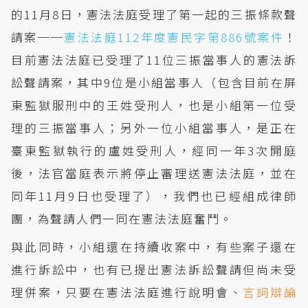
的11月8日，憲法法庭受理了第一起的三振條款聲
請案──
憲法法庭112年度憲民字第886號案件
！
目前憲法法庭已受理了11位三振當事人的憲法訴
訟聲請案，其中9位是小組當事人（包含目前在屏
東監獄服刑中的王姓受刑人，也是小組第一位受
理的三振當事人；另外一位小組當事人，是正在
臺東監獄執行的盧姓受刑人，經同一年3次開庭
後，法官當庭表示將停止審理送憲法法庭，並在
同年11月9日也受理了），我們也已經組成律師
團，為聲請人們一同在憲法法庭奮鬥。
與此同時，小組還在持續收案中，有些案子還在
進行訴訟中，也有已提出憲法訴訟聲請但尚未受
理併案，只要在憲法法庭進行說明會、
言詞辯論