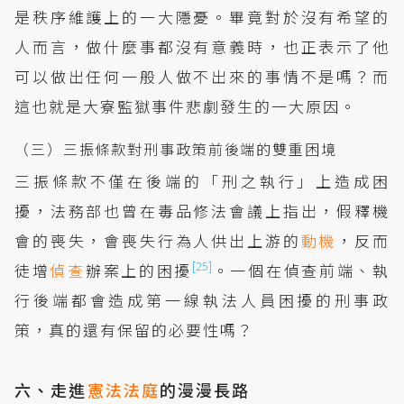
是秩序維護上的一大隱憂。畢竟對於沒有希望的
人而言，做什麼事都沒有意義時，也正表示了他
可以做出任何一般人做不出來的事情不是嗎？而
這也就是大寮監獄事件悲劇發生的一大原因。
（三）三振條款對刑事政策前後端的雙重困境
三振條款不僅在後端的「刑之執行」上造成困
擾，法務部也曾在毒品修法會議上指出，假釋機
會的喪失，會喪失行為人供出上游的
動機
，反而
[25]
徒增
偵查
辦案上的困擾
。一個在偵查前端、執
行後端都會造成第一線執法人員困擾的刑事政
策，真的還有保留的必要性嗎？
六、走進
憲法法庭
的漫漫長路