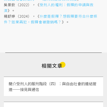
之修正草案
〉，《刑事政策與犯罪研究論文集》，第
吳景欽（2022），《
受刑人的權利：假釋的申請與救
6期，頁195-220。
濟
》。
楊舒婷（2024），《
什麼是假釋？想假釋要符合什麼條
件？如果再犯，假釋會被撤銷嗎？
》。
立法院（2005），《立法院公報》，
第94卷第5期3
387號中冊
，頁338-348。
中華民國刑法第77條
修法理由
（2005/2/2）。
立法院（2005），《立法院公報》，
第94卷第3期3
相關文章
385號上冊
，頁459-460。
簡介受刑人的服刑階段（四）：與自由社會的連結管
謝煜偉（2005），〈寬嚴並進刑事政策之省思〉，
道──接見與通信
《月旦法學雜誌》，第126期，頁156-157。