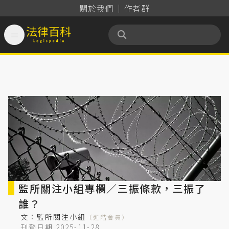
關於我們
作者群

法律百科 Legispedia
監所關注小組專欄／三振條款，三振了
誰？
文：
監所關注小組
（進階會員）
刊登日期 2025-11-28