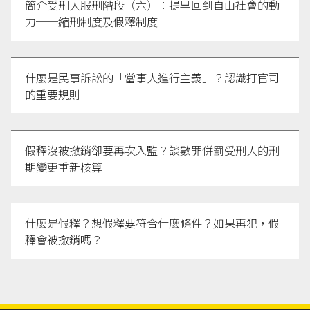
例如
簡介受刑人服刑階段（六）：提早回到自由社會的動
臺灣彰化地方法院111年度監簡字第4號判決
：
「況且，本件原告犯前案重罪累犯已經因徒刑之執行
力──縮刑制度及假釋制度
而應收悔改而不再犯之刑罰功效，詎原告竟於前揭重
罪執行完畢5年以內，仍再犯三犯之重罪，且三犯之
重罪均係於94年2月2日修法增訂刑法第77條第2項第
什麼是民事訴訟的「當事人進行主義」？認識打官司
2款限制假釋條件之規定及95年7月1日施行以後，所
的重要規則
「故意」成立之犯行，非其行為時不能有所認識將受
到日後不得假釋之後果，亦非其不能本於良知以避免
而不犯者，足見原告對刑罰痛苦之感受度低，實已不
假釋沒被撤銷卻要再次入監？談數罪併罰受刑人的刑
能期待或考量徒刑對其有教化之功效，亦無以假釋施
期變更重新核算
予恩惠或教化而防止再犯之餘地。」
許智源（2018），〈
三振法案對不得假釋受刑人在
什麼是假釋？想假釋要符合什麼條件？如果再犯，假
監服刑之影響：以嘉義監獄為例
〉，《國立中正大學
釋會被撤銷嗎？
犯罪防治研究所碩士論文》，頁9。
法務部矯正署（2025），《
在監受刑人重罪不得假