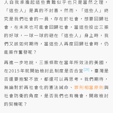
人自我承擔起這些責難似乎也只是當然之理，
「這些人」是真的不討喜。然而，「這些人」終
究是我們社會的一員，存在於社會，想要回歸社
會，在未來也可能會回歸社會，當這些投出三振
的好球，一球一球的砸在「這些人」身上時，我
們又該如何期待，當這些人再度回歸社會時，仍
能振作奮發呢？
再進一步地說，三振條款在當年所效法的美國，
[29]
在2015年就開始檢討此制度是否合宜
，臺灣是
否還要抱緊不放，都還可以再思考。我們期待，
無論對於再社會化的憲法誡命、
罪刑相當原則
與
社會防衛的角度，是否我們也有機會，開啟檢討
的契機呢？