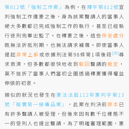
第812號「強制工作案」
為例，在
釋字第812號
宣
判強制工作違憲之後，身為該案聲請人的當事人
絕大多數都已完成強制工作的執行，甚至已經執
行徒刑完畢出監了。在釋憲之後，這些
保安處分
既無法折抵刑期，也無法請求補償。即使當事人
[28]
提起
非常上訴
或依據刑法第98條第1項後段
尋
求救濟，但多數都很快地收到
駁回
聲請的
裁定
，
莫不挫折了當事人們當初企圖透過釋憲獲得權益
伸張的初衷。
類似的狀況也發生在
憲法法庭112年憲判字第13
號「販賣第一級毒品案」
，此案在判決前
原本
已
有許多聲請人被受理，但後來因有數千位樣態不
一的受刑人也提出聲請，為了明確審理範圍，憲