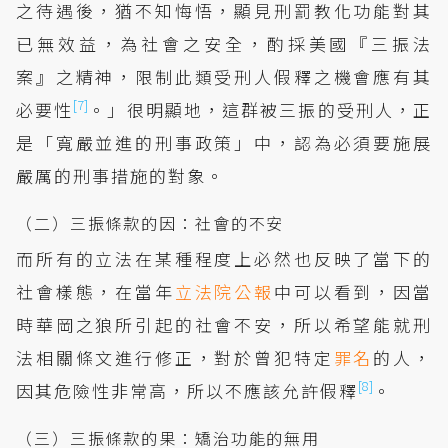
之待遇後，猶不知悔悟，顯見刑罰教化功能對其
已無效益，為社會之安全，酌採美國『三振法
案』之精神，限制此類受刑人假釋之機會應有其
[7]
必要性
。」很明顯地，這群被三振的受刑人，正
是「寬嚴並進的刑事政策」中，認為必須要施展
嚴厲的刑事措施的對象。
（二）三振條款的因：社會的不安
而所有的立法在某種程度上必然也反映了當下的
社會樣態，在當年
立法院公報
中可以看到，因當
時華岡之狼所引起的社會不安，所以希望能就刑
法相關條文進行修正，對於曾犯特定
罪名
的人，
[8]
因其危險性非常高，所以不應該允許假釋
。
（三）三振條款的果：矯治功能的無用