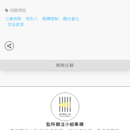
相關標籤

三振條款
受刑人
假釋限制
再社會化
司法救濟

展開註腳
監察院（2016），《
調查報告（審議字號：105司調
0009
）》，頁85-87。
李茂生（2015），〈從大寮監獄事件中談獄政改革
的未來〉，《月旦法學教室》，第154期，頁61。
監所關注小組專欄