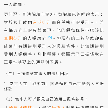
一大難關。
更何況，司法院釋字第202號解釋已經明確表示：
對於被判數個
有期徒刑
而合併執行的受刑人，若
有悔改向上的具體表現，他的假釋條件不應該比
[15]
無期徒刑
的人還嚴苛
。但現行的三振條款卻造
成這些有期徒刑受刑人的假釋條件，比無期徒刑
受刑人還嚴格，凡此種種，都顯示了三振條款在
正當性基礎上的薄弱與矛盾。
（二）三振條款當事人的適用困境
1. 當事人在「犯案前」無法預知自己可能落入三振
條款
（1）當事人可以預見自己適用三振條款嗎？
「
預見可能性
」，是指
行為人
對於行為的結果有