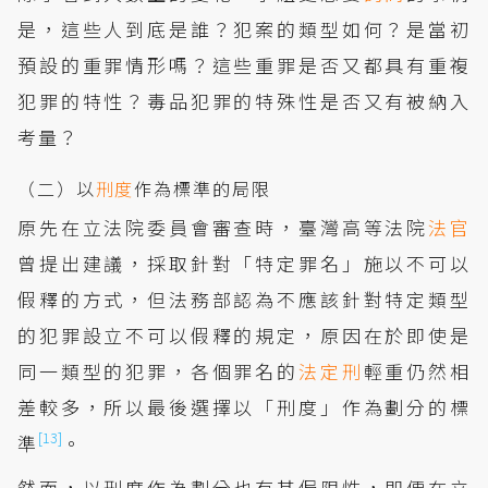
是，這些人到底是誰？犯案的類型如何？是當初
預設的重罪情形嗎？這些重罪是否又都具有重複
犯罪的特性？毒品犯罪的特殊性是否又有被納入
考量？
（二）以
刑度
作為標準的局限
原先在立法院委員會審查時，臺灣高等法院
法官
曾提出建議，採取針對「特定罪名」施以不可以
假釋的方式，但法務部認為不應該針對特定類型
的犯罪設立不可以假釋的規定，原因在於即使是
同一類型的犯罪，各個罪名的
法定刑
輕重仍然相
差較多，所以最後選擇以「刑度」作為劃分的標
[13]
準
。
然而，以刑度作為劃分也有其侷限性，即便在立