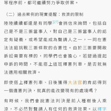
等程序前，都可繼續努力爭取併案。
（二）過去案例的現實提醒：救濟的限制
[27]
陸陸續續都還是有同學
會捎信來詢問，包括自
己是不是三振當事人，對自己是三振當事人的認
定有疑義，或希望能成為聲請人之一，一同在憲
法法庭挑戰三振條款的合憲性。由於三振要開啟
訴訟需要有標的，同學們也會擔心，若錯過提起
申訴的時間，不能搭上這班釋憲列車，是否就無
法適用相關救濟。
即使搭上釋憲列車、日後獲得
大法官
的肯認得到
一個違憲判決，就真的能改變現有的處境嗎？
有時候，我們會說憲法判決是前人種樹後人乘
涼，不必然對聲請人有任何的救濟效果。以
釋字