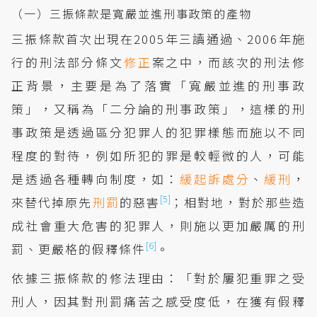
（一）三振條款是寬嚴並進刑事政策的產物
三振條款首次出現在2005年三讀通過、2006年施
行的刑法部分條文
修正
案之中，而該次的刑法修
正背景，主要是為了落實「寬嚴並進的刑事政
策」，又稱為「二分論的刑事政策」，這樣的刑
事政策是透過區分犯罪人的犯罪樣態而施以不同
程度的對待，例如所犯的罪是較輕微的人，可能
是透過各種轉向制度，如：
緩起訴
處分
、
緩刑
，
[5]
來替代掉原先
刑罰
的惡害
；相對地，對於那些造
成社會重大危害的犯罪人，則施以更加嚴厲的刑
[6]
罰、更嚴格的假釋條件
。
依據三振條款的修法理由：「對於屢犯重罪之受
刑人，因其對刑罰痛苦之感受度低，在獲有假釋