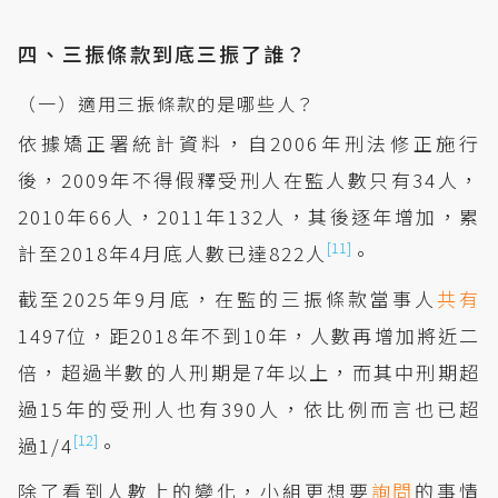
四、三振條款到底三振了誰？
（一）適用三振條款的是哪些人？
依據矯正署統計資料，自2006年刑法修正施行
後，2009年不得假釋受刑人在監人數只有34人，
2010年66人，2011年132人，其後逐年增加，累
[11]
計至2018年4月底人數已達822人
。
截至2025年9月底，在監的三振條款當事人
共有
1497位，距2018年不到10年，人數再增加將近二
倍，超過半數的人刑期是7年以上，而其中刑期超
過15年的受刑人也有390人，依比例而言也已超
[12]
過1/4
。
除了看到人數上的變化，小組更想要
詢問
的事情