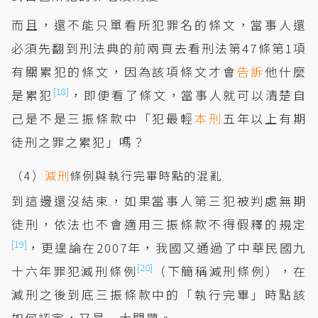
而且，還不能只單看所犯罪名的條文，當事人還
必須先翻到刑法典的前兩頁去看刑法第47條第1項
有關累犯的條文，因為該項條文才會
告訴
他什麼
[18]
是累犯
，即便看了條文，當事人就可以清楚自
己是不是三振條款中「犯最輕
本刑
五年以上有期
徒刑之罪之累犯」嗎？
（4）
減刑
條例與執行完畢時點的混亂
到這邊還沒結束，如果當事人第三犯被判處無期
徒刑，依法也不會適用三振條款不得假釋的規定
[19]
，更遑論在2007年，我國又通過了中華民國九
[20]
十六年罪犯減刑條例
（下簡稱減刑條例），在
減刑之後到底三振條款中的「執行完畢」時點該
如何認定，又是一大問題。