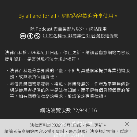
釋刑期情形
》。
By all and for all，網站內容歡迎分享使用。
立法院（2005），《立法院公報》，
第94卷第3期3
除 Podcast 與自製影片以外，網站採用
385號上冊
，頁459-462。
CC姓名標示-非商業性3.0台灣授權條款
監獄行刑法第1條
：「為達監獄行刑矯治處遇之目
法律百科於2026年5月1日起，停止更新。請讀者留意網站內容及
的，促使受刑人改悔向上，培養其適應社會生活之能
援引資料，是否與現行法令規定相符。
力，特制定本法。」
法律百科是分享知識的平臺，不針對具體個案提供專業諮詢服
務，故無法負保證責任。
每個具體個案是獨特、複雜、持續發展的，作者及平臺無償對
司法院釋字第202號解釋
：「受前項有期徒刑之合併
網站使用者提供的內容是法律知識，而不是每個具體個案的解
執行而有悛悔實據者，其假釋條件不應較無期徒刑為
答。如有個案法律諮詢需求，敬請洽詢專業律師。
嚴，宜以法律明定之。」
網站瀏覽次數 72,944,116
許福生（2008），〈
論理性選擇理論對刑事政策之
×
年度報告
媒體報導
法律百科於2026年5月1日起，停止更新。
影響與評析
〉，《日新司法年刊第八期》，頁111-1
請讀者留意網站內容及援引資料，是否與現行法令規定相符。感謝。
致網站使用者
12。