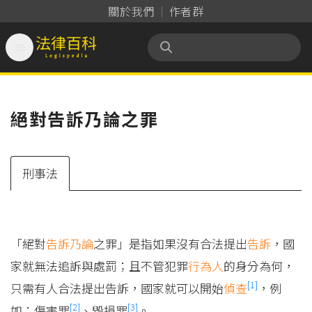
關於我們
作者群

法律百科 Legispedia
絕對告訴乃論之罪
刑事法
「絕對
告訴乃論
之罪」是指如果沒有合法提出
告訴
，國
家就無法追訴與處罰；且不管犯罪
行為人
的身分為何，
[1]
只需有人合法提出告訴，國家就可以開始
偵查
，例
[2]
[3]
如：傷害罪
、毀損罪
。