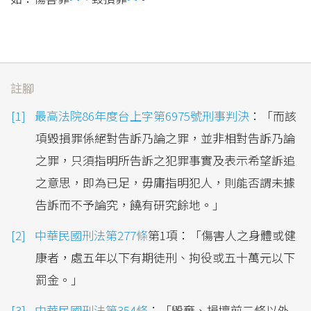
註腳
最高法院86年度台上字第6975號刑事判決
：「而該
項毀損罪係絕對告訴乃論之罪，並非相對告訴乃論
之罪，只須指明所告訴之犯罪事實及表示希望訴追
之意思，即為已足，毋庸指明犯人，則能否謂未據
告訴而不予論究，饒有研究餘地。」
中華民國刑法第277條
第1項：「傷害人之身體或健
康者，處五年以下有期徒刑、拘役或五十萬元以下
罰金。」
中華民國刑法第354條
：「毀棄、損壞前二條以外