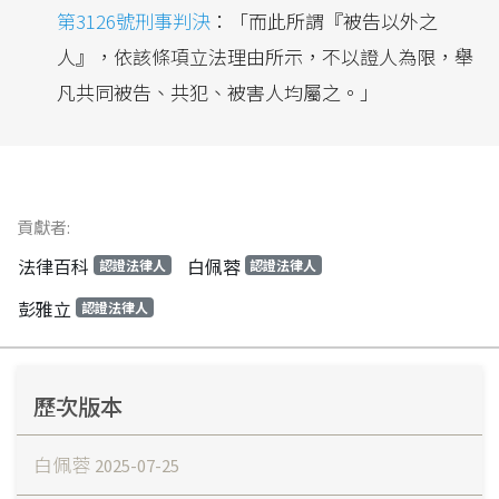
第3126號刑事判決
：「而此所謂『被告以外之
人』，依該條項立法理由所示，不以證人為限，舉
凡共同被告、共犯、被害人均屬之。」
貢獻者:
法律百科
白佩蓉
認證法律人
認證法律人
彭雅立
認證法律人
歷次版本
白佩蓉
2025-07-25