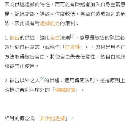
因為供述證據的特性，而可能有陳述者加入自身主觀意
見、記憶錯誤，導致可信度較低，甚至有造成誤判的危
險，因此設有對
證據能力
的限制：
[1]
1.
被告
的供述：適用
自白
法則
，意思是被告的陳述必
須出於自由意志（或稱作「
任意性
」），如果是用不正
方法取得被告自白，將使自白失去任意性，該自白就應
該被禁止使用。
[2]
2. 被告以外之人
的供述：適用傳聞法則，是指原則上
應排除審判程序外的「
傳聞證據
」。
相對的概念為「
非供述證據
」。