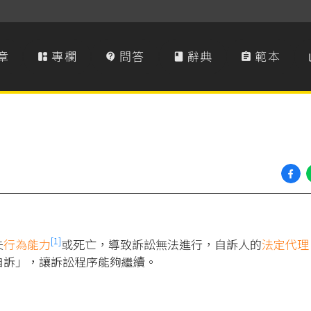
章
專欄
問答
辭典
範本




[1]
失
行為能力
或死亡，導致訴訟無法進行，自訴人的
法定代理
自訴」，讓訴訟程序能夠繼續。