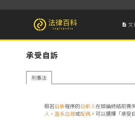
文

法律百科 Legispedia
承受自訴
刑事法
假若
自訴
程序的
自訴人
在辯論終結前喪
人
、
直系血親
或
配偶
，可以選擇「承受