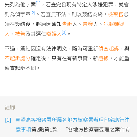
[1]
先列為他字案
，若查完發現有特定人涉嫌犯罪，就會
[2]
列為偵字案
。若查無不法，則以簽結為終，
檢察官
必
須在簽結後，將原因通知
告訴
人、
告發
人、
犯罪嫌疑
[3]
人
、
被告
及其選任
辯護人
。
不過，簽結因沒有法律明文，隨時可重新
偵查
起訴
，與
不起訴
處分
確定後，只有在有新事實、新
證據
，才能重
偵查起訴不同。
註腳
臺灣高等檢察署所屬各地方檢察署辦理他案應行注
意事項
第2點第1款：「各地方檢察署受理之案件有