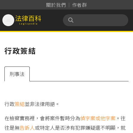
關於我們
作者群

法律百科 Legispedia
行政簽結
刑事法
行政
簽結
並非法律用語。
在檢察實務裡，會將案件暫時分為
偵字案或他字案
。往
往是無
告訴人
或特定人是否涉有犯罪嫌疑還不明顯，就