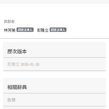
貢獻者:
林芳瑜
彭雅立
認證法律人
認證法律人
歷次版本
彭雅立
2026-01-18
相關辭典
告發