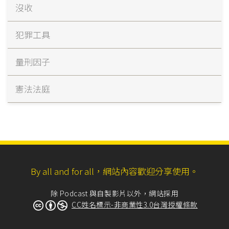
沒收
犯罪工具
量刑因子
憲法法庭
By all and for all，網站內容歡迎分享使用。
除 Podcast 與自製影片以外，網站採用
CC姓名標示-非商業性3.0台灣授權條款