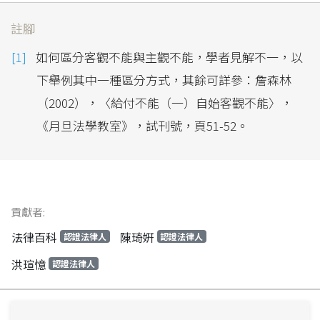
註腳
如何區分客觀不能與主觀不能，學者見解不一，以
下舉例其中一種區分方式，其餘可詳參：詹森林
（2002），〈給付不能（一）自始客觀不能〉，
《月旦法學教室》，試刊號，頁51-52。
貢獻者:
法律百科
陳琦姸
認證法律人
認證法律人
洪瑄憶
認證法律人