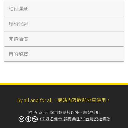
給付遲延
履約保證
非債清償
目的解釋
By all and for all，網站內容歡迎分享使用。
除 Podcast 與自製影片以外，網站採用
CC姓名標示-非商業性3.0台灣授權條款