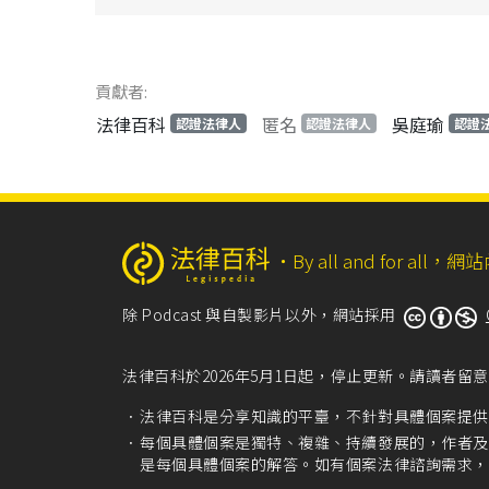
貢獻者:
法律百科
匿名
吳庭瑜
認證法律人
認證法律人
認證
‧
By all and for a
除 Podcast 與自製影片以外，網站採用
法律百科於2026年5月1日起，停止更新。請讀者
法律百科是分享知識的平臺，不針對具體個案提供
每個具體個案是獨特、複雜、持續發展的，作者及
是每個具體個案的解答。如有個案法律諮詢需求，