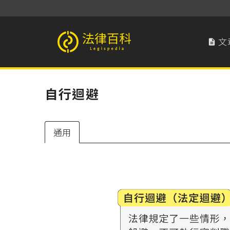
文

法律百科 Legispedia
自行迴避
通用