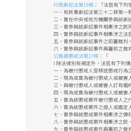
行政訴訟法第19條
：「法官有下列
一、有民事訴訟法第三十二條第一
二、曾在中央或地方機關參與該訴
三、曾參與該訴訟事件相牽涉之民
四、曾參與該訴訟事件相牽涉之法
五、曾參與該訴訟事件之前審裁判
六、曾參與該訴訟事件再審前之裁
公務員懲戒法第27條
：「
I 除法律別有規定外，法官有下列
一、為被付懲戒人受移送懲戒行為
二、現為或曾為被付懲戒人或被害
三、與被付懲戒人或被害人訂有婚
四、現為或曾為被付懲戒人或被害
五、曾為該懲戒案件被付懲戒人之
六、曾為該懲戒案件之證人或鑑定
七、曾參與該懲戒案件相牽涉之彈
八、曾參與該懲戒案件相牽涉之民
九、曾參與該懲戒案件再審前之裁