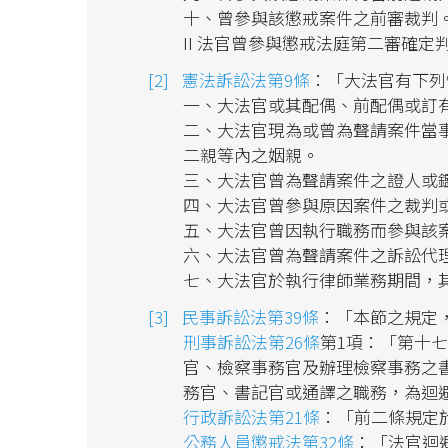
十、曾參與該懲戒案件之前審裁判
II 法官曾參與懲戒法庭第二審確
憲法訴訟法第9條
：「大法官有下列
一、大法官或其配偶、前配偶或訂
二、大法官現為或曾為聲請案件當
二親等內之姻親。
三、大法官曾為聲請案件之證人或
四、大法官曾參與原因案件之裁判
五、大法官曾因執行職務而參與該
六、大法官曾為聲請案件之訴訟代
七、大法官於執行律師業務期間，
民事訴訟法第39條
：「本節之規定
刑事訴訟法第26條
第1項：「第十
官、檢察事務官及辦理檢察事務之
務官、書記官或通譯之職務，為迴
行政訴訟法第21條
：「前二條規定
公務人員懲戒法第32條
：「法官迴