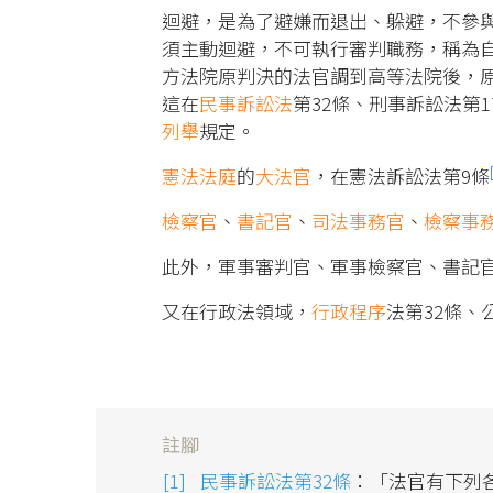
迴避，是為了避嫌而退出、躲避，不參
須主動迴避，不可執行審判職務，稱為
方法院原判決的法官調到高等法院後，
這在
民事訴訟法
第32條、刑事訴訟法第1
列舉
規定。
憲法法庭
的
大法官
，在憲法訴訟法第9條
檢察官
、
書記官
、
司法事務官
、
檢察事
此外，軍事審判官、軍事檢察官、書記
又在行政法領域，
行政程序
法第32條、
註腳
民事訴訟法第32條
：「法官有下列