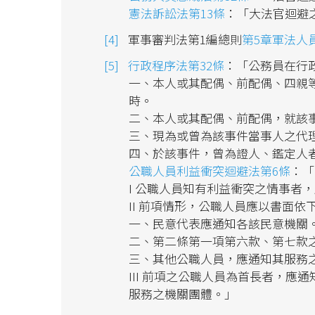
憲法訴訟法第13條
：「大法官迴避
軍事審判法第1編總則
第5章軍法人
行政程序法第32條
：「公務員在行
一、本人或其配偶、前配偶、四親
時。
二、本人或其配偶、前配偶，就該
三、現為或曾為該事件當事人之代
四、於該事件，曾為證人、鑑定人
公職人員利益衝突迴避法第6條
：「
I 公職人員知有利益衝突之情事者
II 前項情形，公職人員應以書面依
一、民意代表應通知各該民意機關
二、第二條第一項第六款、第七款
三、其他公職人員，應通知其服務
III 前項之公職人員為首長者，
服務之機關團體。」