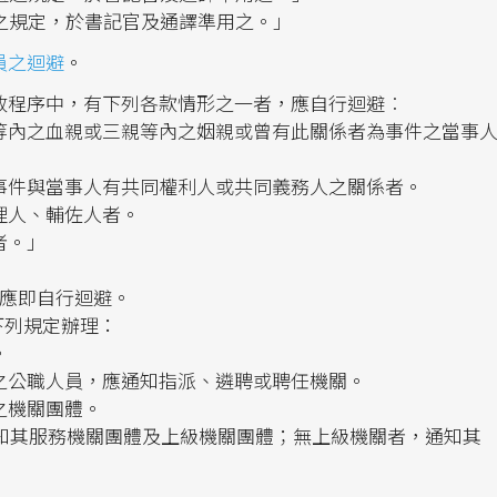
之規定，於書記官及通譯準用之。」
員之迴避
。
政程序中，有下列各款情形之一者，應自行迴避︰
等內之血親或三親等內之姻親或曾有此關係者為事件之當事
事件與當事人有共同權利人或共同義務人之關係者。
理人、輔佐人者。
者。」
，應即自行迴避。
下列規定辦理：
。
之公職人員，應通知指派、遴聘或聘任機關。
之機關團體。
應通知其服務機關團體及上級機關團體；無上級機關者，通知其