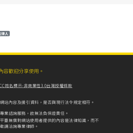
法律人
ll，網站內容歡迎分享使用。
CC姓名標示-非商業性3.0台灣授權條款
留意網站內容及援引資料，是否與現行法令規定相符。
專業諮詢服務，故無法負保證責任。
平臺無償對網站使用者提供的內容是法律知識，而不
敬請洽詢專業律師。