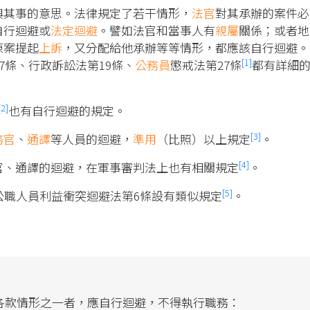
與其事的意思。法律規定了若干情形，
法官
對其承辦的案件必
自行迴避或
法定迴避
。譬如法官和當事人有
親屬
關係；或者地
原案提起
上訴
，又分配給他承辦等等情形，都應該自行迴避。
[1]
7條、行政訴訟法第19條、
公務員
懲戒法第27條
都有詳細
[2]
也有自行迴避的規定。
[3]
務官
、
通譯
等人員的迴避，
準用
（比照）以上規定
。
[4]
官、通譯的迴避，在軍事審判法上也有相關規定
。
[5]
公職人員利益衝突迴避法第6條設有類似規定
。
各款情形之一者，應自行迴避，不得執行職務：