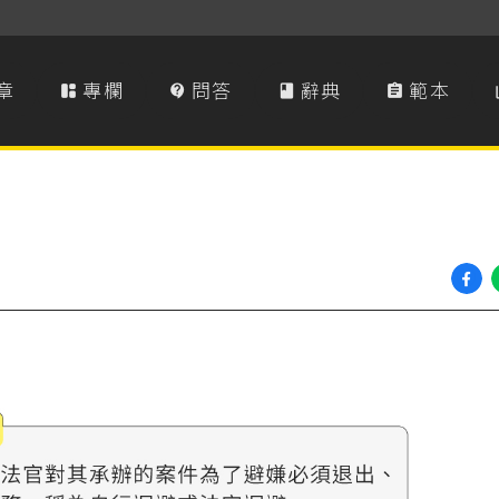
章
專欄
問答
辭典
範本



