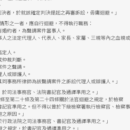
。
定判決者，於就該確定判決提起之再審訴訟，毋庸迴避。」
情形之一者，應自行迴避，不得執行職務：
有婚約者，為聲請案件當事人。
事人之法定代理人、代表人、家長、家屬、三親等內之血親
鑑定人。
或仲裁判斷。
案件之聲請。
理人或辯護人。
其同事務所律師為該聲請案件之訴訟代理人或辯護人。」
，於司法事務官、法院書記官及通譯準用之。」
七條至第二十條及第二十四條關於法官迴避之規定，於檢察
書記官準用之。但不得以曾於下級檢察署執行檢察官、檢察
避之原因。」
於行政法院之司法事務官、書記官及通譯準用之。」
避之規定，於書記官及通譯準用之。」