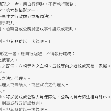
情形之一者，應自行迴避，不得執行職務：
款至第六款情形之一。
訟事件之行政處分或訴願決定。
刑事裁判。
官、檢察官或公務員懲戒事件議決或裁判。
。
判。但其迴避以一次為限。」
情形之一者，應自行迴避，不得執行職務：
之被害人。
人之配偶、八親等內之血親、五親等內之姻親或家長、家屬
約。
人之法定代理人。
代理人或辯護人，或監察院之代理人。
人。
劾、移送懲戒或公務人員保障法、公務人員考績法相關程序
、刑事或行政訴訟裁判。
判。但其迴避以一次為限。