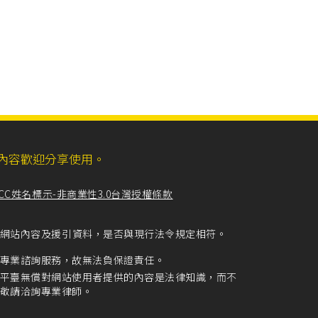
ll，網站內容歡迎分享使用。
CC姓名標示-非商業性3.0台灣授權條款
留意網站內容及援引資料，是否與現行法令規定相符。
專業諮詢服務，故無法負保證責任。
平臺無償對網站使用者提供的內容是法律知識，而不
敬請洽詢專業律師。