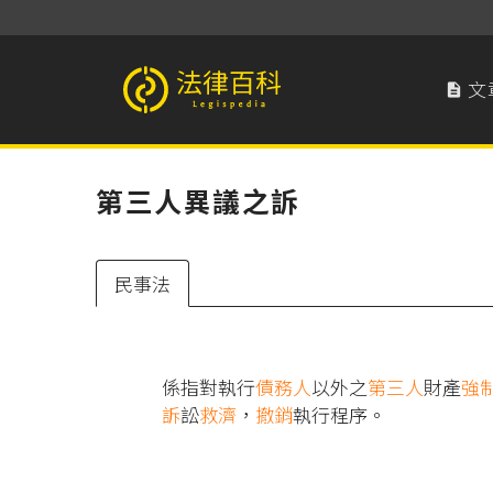
文

法律百科 Legispedia
第三人異議之訴
民事法
係指對執行
債務人
以外之
第三人
財產
強
訴
訟
救濟
，
撤銷
執行程序。