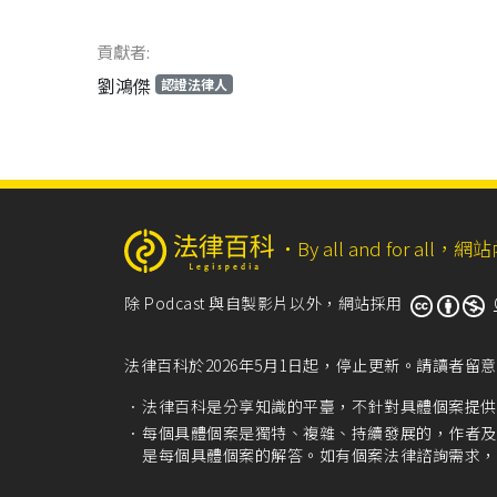
貢獻者:
劉鴻傑
認證法律人
‧
By all and for a
除 Podcast 與自製影片以外，網站採用
法律百科於2026年5月1日起，停止更新。請讀者
法律百科是分享知識的平臺，不針對具體個案提供
每個具體個案是獨特、複雜、持續發展的，作者及
是每個具體個案的解答。如有個案法律諮詢需求，