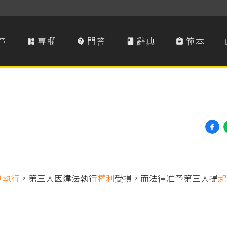
章
專欄
問答
辭典
範本




制執行
，第三人因違法執行
權利
受損，而法律准予第三人提
起