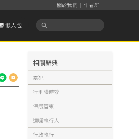
關於我們
作者群
懶人包

相關辭典
累犯
行刑權時效
保護管束
遺囑執行人
行政執行