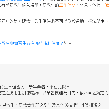
法有將建教生納入規範，建教生的
工作時間
、休息、休假、
職
不同）的是，建教生的生活津貼不可以低於勞動基準法所定
基
建教生與實習生各有哪些權利保障？
》。
技術生。但國民中學畢業者，不在此限。
關規定之技術生訓練職類中以學習技能為目的，依本章之規定而
成工、見習生、建教合作班之學生及其他與技術生性質相類之