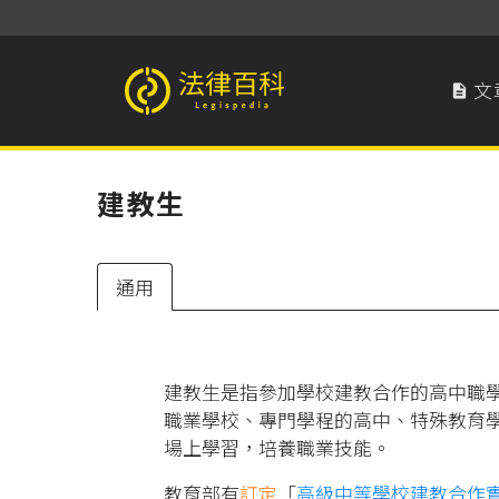
文

法律百科 Legispedia
建教生
通用
建教生是指參加學校建教合作的高中職
職業學校、專門學程的高中、特殊教育
場上學習，培養職業技能。
教育部有
訂定
「
高級中等學校建教合作