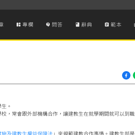
章
專欄
問答
辭典
範本




學生。
學校，常會跟外部機構合作，讓建教生在就學期間就可以到職
實施及建教生權益保障法
」來規範建教合作事情。建教生部是