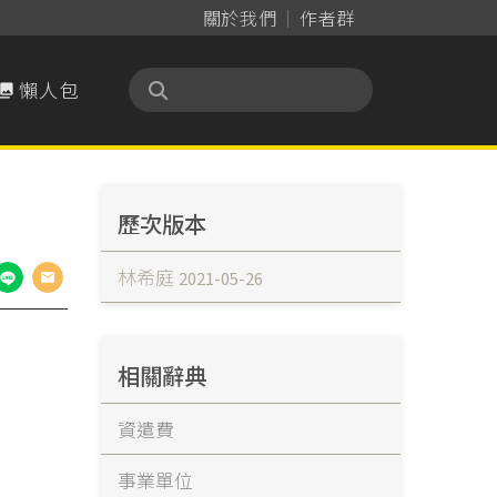
關於我們
作者群
懶人包

歷次版本
林希庭
2021-05-26
相關辭典
資遣費
事業單位