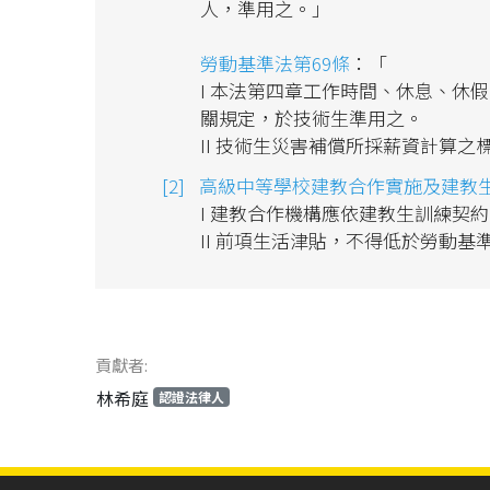
人，準用之。」
勞動基準法第69條
：「
I 本法第四章工作時間、休息、休
關規定，於技術生準用之。
II 技術生災害補償所採薪資計算
高級中等學校建教合作實施及建教生
I 建教合作機構應依建教生訓練契
II 前項生活津貼，不得低於勞動
貢獻者:
林希庭
認證法律人