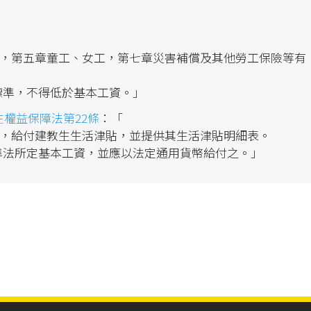
假，第五章童工、女工，第七章災害補償及其他勞工保險等有
之標準，不得低於基本工資。」
權益保障法第22條
：「
約，給付建教生生活津貼，並提供其生活津貼明細表。
基準法所定基本工資，並應以法定通用貨幣給付之。」