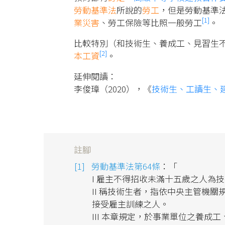
勞動基準法
所說的
勞工
，但是勞動基準
[1]
業災害
、勞工保險等比照一般勞工
。
比較特別（和技術生、養成工、見習生
[2]
本工資
。
延伸閱讀：
李俊璋（2020），《
技術生、工讀生、
註腳
勞動基準法第64條
：「
I 雇主不得招收未滿十五歲之人為
II 稱技術生者，指依中央主管機
接受雇主訓練之人。
III 本章規定，於事業單位之養