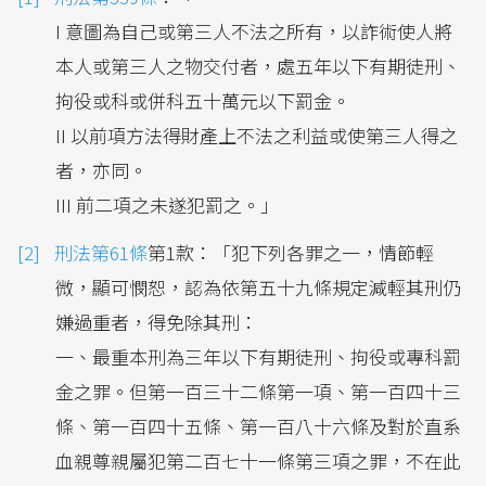
I 意圖為自己或第三人不法之所有，以詐術使人將
本人或第三人之物交付者，處五年以下有期徒刑、
拘役或科或併科五十萬元以下罰金。
II 以前項方法得財產上不法之利益或使第三人得之
者，亦同。
III 前二項之未遂犯罰之。」
刑法第61條
第1款：「犯下列各罪之一，情節輕
微，顯可憫恕，認為依第五十九條規定減輕其刑仍
嫌過重者，得免除其刑：
一、最重本刑為三年以下有期徒刑、拘役或專科罰
金之罪。但第一百三十二條第一項、第一百四十三
條、第一百四十五條、第一百八十六條及對於直系
血親尊親屬犯第二百七十一條第三項之罪，不在此