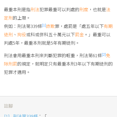
最重本刑是指
刑法
犯罪最重可以判處的
刑度
，也就是
法
定刑
的上限。
[1]
例如：刑法第339條
詐欺
罪，處罰是「處五年以下
有期
徒刑
、
拘役
或科或併科五十萬元以下
罰金
。」最重可以
判處5年，最重本刑就是5年有期徒刑。
[2]
刑法會用最重本刑來判斷犯罪的輕重，刑法第61條
免
除
刑罰
的規定，就明定只有最重本刑3年以下有期徒刑的
犯罪才適用。
註腳
刑法第339條
：「