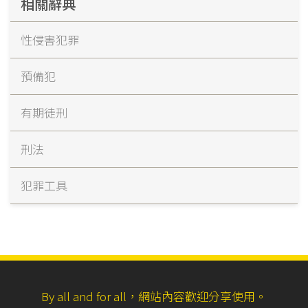
相關辭典
性侵害犯罪
預備犯
有期徒刑
刑法
犯罪工具
By all and for all，網站內容歡迎分享使用。