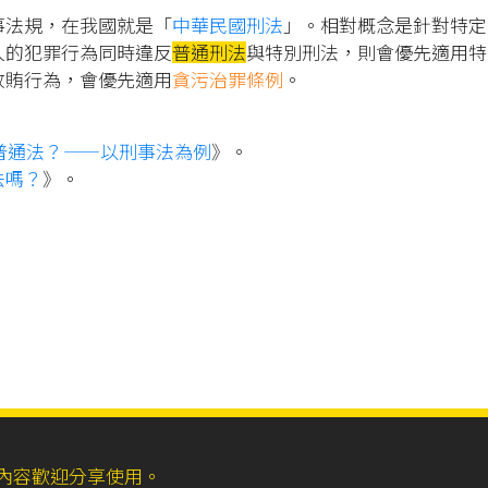
事法規，在我國就是「
中華民國刑法
」。相對概念是針對特定
人的犯罪行為同時違反
普通刑法
與特別刑法，則會優先適用特
收賄行為，會優先適用
貪污治罪條例
。
普通法？——以刑事法為例
》。
法嗎？
》。
ll，網站內容歡迎分享使用。