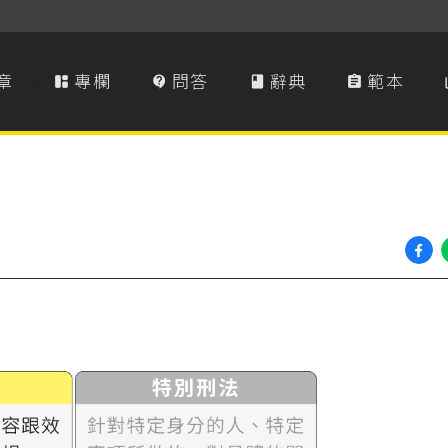
章
專欄
問答
辭典
範本



