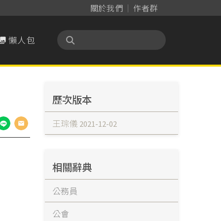
關於我們
作者群
懶人包

歷次版本
王琮儀
2021-12-02
相關辭典
公務員
公會