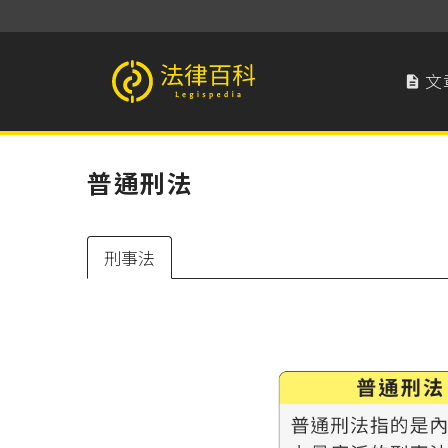
文

法律百科 Legispedia
普通刑法
刑事法