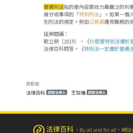
普通刑法
指的是內容跟效力最廣泛的刑
身分或事項的「
特別刑法
」。如果一個
別刑法的規定。例如
公務員
違背職務的
延伸閱讀：
劉立耕（2019），《
什麼是特別法優於
法律百科問答，《
特別法一定優於普通
貢獻者:
法律百科
王琮儀
認證法律人
認證法律人
‧
By all and for a