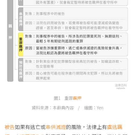
圖1 重罪
羈押
資料來源：本辭典內容 / 繪圖：Yen
被告
如果有逃亡或
串供
滅證
的風險，法律上有
虞逃羈