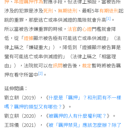
押
、
串證羈押
作為
對應手段。但法律上預設，當被告所
涉及的犯罪是涉及
死刑
、
無期徒刑
、最輕5年
有期徒刑
起
[1]
跳的重罪，那麼逃亡或串供滅證的風險就會升高
。
所以當被告涉嫌重罪的時候，
法官
的
心證
門檻就會降
低，從「
證據
顯示被告極有可能逃亡或串供滅證」（法
律上稱之「嫌疑重大」），降低到「證據顯示被告算是
蠻有可能逃亡或串供滅證的」（法律上稱之「相當理
由」），法院就可以在
訊問
被告後，
裁定
暫時將被告羈
[2]
押在看守所當中
。
延伸閱讀：
劉立耕（2019），《
什麼是「羈押」？和刑罰有不一樣
嗎？羈押的類型又有哪些？
》。
劉立耕（2020），《
被羈押的人有什麼權利呢？
》。
王琮儀（2021），《
被「羈押禁見」應該怎麼辦？除了