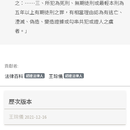
之：……三、所犯為死刑、無期徒刑或最輕本刑為
五年以上有期徒刑之罪，有相當理由認為有逃亡、
湮滅、偽造、變造證據或勾串共犯或證人之虞
者。」
貢獻者:
法律百科
王琮儀
認證法律人
認證法律人
歷次版本
王琮儀
2021-12-16