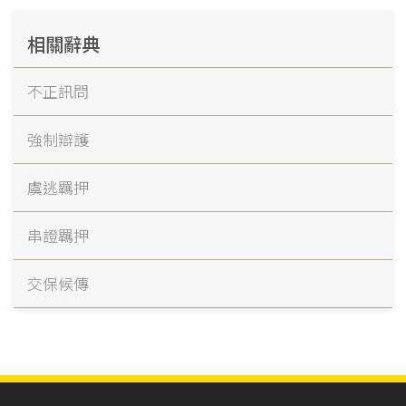
相關辭典
不正訊問
強制辯護
虞逃羈押
串證羈押
交保候傳