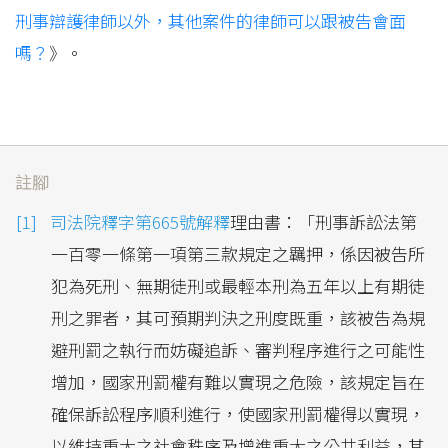
刑事辯護律師以外，其他案件的律師可以跟被告會面
嗎？
》。
註腳
司法院釋字第665號解釋
理由書：「刑事訴訟法第
一百零一條第一項第三款規定之羈押，係因被告所
犯為死刑、無期徒刑或最輕本刑為五年以上有期徒
刑之罪者，其可預期判決之刑度既重，該被告為規
避刑罰之執行而妨礙追訴、審判程序進行之可能性
增加，國家刑罰權有難以實現之危險，該規定旨在
確保訴訟程序順利進行，使國家刑罰權得以實現，
以維持重大之社會秩序及增進重大之公共利益，其