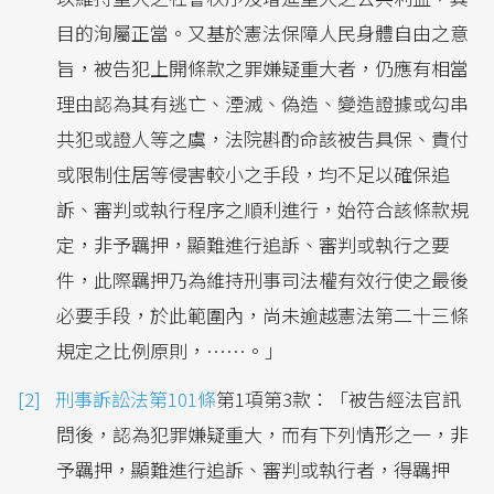
目的洵屬正當。又基於憲法保障人民身體自由之意
旨，被告犯上開條款之罪嫌疑重大者，仍應有相當
理由認為其有逃亡、湮滅、偽造、變造證據或勾串
共犯或證人等之虞，法院斟酌命該被告具保、責付
或限制住居等侵害較小之手段，均不足以確保追
訴、審判或執行程序之順利進行，始符合該條款規
定，非予羈押，顯難進行追訴、審判或執行之要
件，此際羈押乃為維持刑事司法權有效行使之最後
必要手段，於此範圍內，尚未逾越憲法第二十三條
規定之比例原則，……。」
刑事訴訟法第101條
第1項第3款：「被告經法官訊
問後，認為犯罪嫌疑重大，而有下列情形之一，非
予羈押，顯難進行追訴、審判或執行者，得羈押