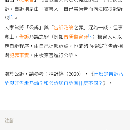
訴，自訴則是由「被害人」自己當原告而向法院提起訴
[2]
訟
。
大家常將「公訴」與「
告訴乃論
之罪」混為一談，但事
[3]
實上，
告訴
乃論之罪（例如
普通傷害罪
）被害人可以
走自訴程序，由自己提起訴訟，也能夠向檢察官告訴相
關
犯罪事實
，由檢察官進行公訴。
關於公訴，請參考：楊舒婷（2020），《
什麼是告訴乃
論與非告訴乃論？和公訴與自訴有什麼不同？
》。
註腳