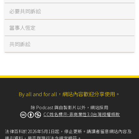
必要共同訴訟
當事人恆定
共同訴訟
By all and for all，網站內容歡迎分享使用。
除 Podcast 與自製影片以外，網站採用
CC姓名標示-非商業性3.0台灣授權條款
法律百科於2026年5月1日起，停止更新。請讀者留意網站內容及
援引資料，是否與現行法令規定相符。