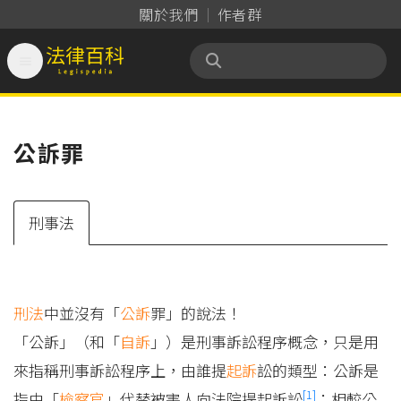
關於我們
作者群

法律百科 Legispedia
公訴罪
刑事法
刑法
中並沒有「
公訴
罪」的說法！
「公訴」（和「
自訴
」）是刑事訴訟程序概念，只是用
來指稱刑事訴訟程序上，由誰提
起訴
訟的類型：公訴是
[1]
指由「
檢察官
」代替被害人向法院提起訴訟
；相較公