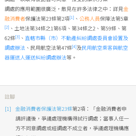
調處的應用範圍很廣泛，散見在許多法律之中：詳見
金
[1]
融消費者
保護法第23條第2項
、
公務人員
保障法第5章
[2]
、土地法第34條之1第6項、第34條之2、第59條、第
[3]
62條
、
直轄市縣（市）不動產糾紛調處委員會設置及
[4]
調處辦法
、民用航空法第47條
及
民用航空乘客與航空
器運送人運送糾紛調處辦法
等。
註腳
金融消費者保護法第23條
第2項：「金融消費者申
請評議後，爭議處理機構得試行調處；當事人任一
方不同意調處或經調處不成立者，爭議處理機構應