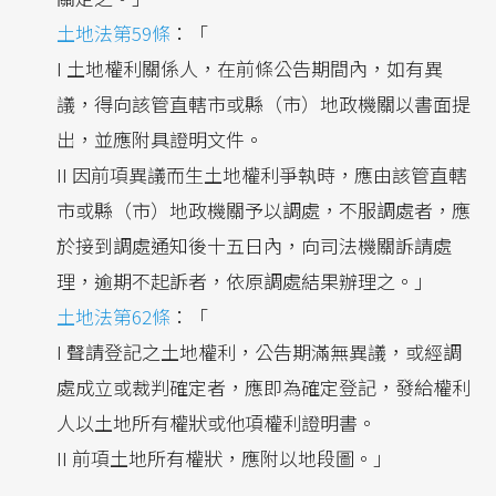
土地法第59條
：「
I 土地權利關係人，在前條公告期間內，如有異
議，得向該管直轄市或縣（市）地政機關以書面提
出，並應附具證明文件。
II 因前項異議而生土地權利爭執時，應由該管直轄
市或縣（市）地政機關予以調處，不服調處者，應
於接到調處通知後十五日內，向司法機關訴請處
理，逾期不起訴者，依原調處結果辦理之。」
土地法第62條
：「
I 聲請登記之土地權利，公告期滿無異議，或經調
處成立或裁判確定者，應即為確定登記，發給權利
人以土地所有權狀或他項權利證明書。
II 前項土地所有權狀，應附以地段圖。」