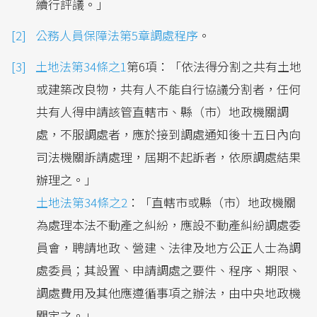
續行評議。」
公務人員保障法第5章調處程序
。
土地法第34條之1
第6項：「依法得分割之共有土地
或建築改良物，共有人不能自行協議分割者，任何
共有人得申請該管直轄市、縣（市）地政機關調
處，不服調處者，應於接到調處通知後十五日內向
司法機關訴請處理，屆期不起訴者，依原調處結果
辦理之。」
土地法第34條之2
：「直轄市或縣（市）地政機關
為處理本法不動產之糾紛，應設不動產糾紛調處委
員會，聘請地政、營建、法律及地方公正人士為調
處委員；其設置、申請調處之要件、程序、期限、
調處費用及其他應遵循事項之辦法，由中央地政機
關定之。」