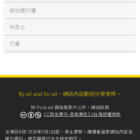
袋地通行權
地政士
代書
By all and for all，網站內容歡迎分享使用。
除 Podcast 與自製影片以外，網站採用
CC姓名標示-非商業性3.0台灣授權條款
法律百科於2026年5月1日起，停止更新。請讀者留意網站內容及
援引資料，是否與現行法令規定相符。