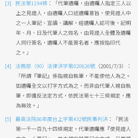
民法第1194條
：「代筆遺囑，由遺囑人指定三人以
上之見證人，由遺囑人口述遺囑意旨，使見證人中
之一人筆記、宣讀、講解，經遺囑人認可後，記明
年、月、日及代筆人之姓名，由見證人全體及遺囑
人同行簽名，遺囑人不能簽名者，應按指印代
之。」
法務部（90）法律決字第020626號
（2001/7/3）：
「所謂『筆記』係指親自執筆，不能使他人為之。
如遺囑全文以打字方式為之，而非由代筆人親自執
筆，即違反法定方式，依民法第七十三條規定，應
為無效。」
最高法院86年度台上字第432號民事判決
：「民法
第一千一百九十四條規定，代筆遺囑應『使見證人