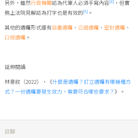
[4]
另外，雖然
行政機關
認為代筆人必須手寫內容
，但實
[5]
務上法院見解認為打字也是有效的
。
其他的遺囑形式還有
自書遺囑
、
公證遺囑
、
密封遺囑
、
口授遺囑
。
延伸閱讀
林意紋（2022），《
什麼是遺囑？訂立遺囑有哪幾種方
式？一份遺囑要發生效力，需要符合哪些要求？
》。
註腳