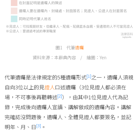
圖1 代筆
遺囑
資料來源：本辭典內容 / 繪圖：Yen
[1]
代筆遺囑是法律規定的5種遺囑形式
之一，遺囑人須親
自向3位以上的見
證人
口述遺囑（3位見證人都必須在
[2]
場，不可事後再聽轉述
），由其中1位見證人代為記
錄，完成後向遺囑人宣讀、講解做成的遺囑內容。講解
完確認沒問題後，遺囑人、全體見證人都要簽名，並記
[3]
明年、月、日
。