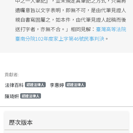
中之一人筆記』，並未規定其筆記之方式，只需將
遺囑意旨以文字表明，即無不可，是由代筆見證人
親自書寫固屬之，如本件，由代筆見證人起稿而後
送打字者，亦無不合。」相同見解：
臺灣高等法院
臺南分院102年度家上字第46號民事判決
。
貢獻者:
法律百科
李惠婷
認證法律人
認證法律人
陳琦姸
認證法律人
歷次版本