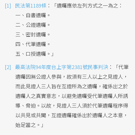
民法第1189條
：「遺囑應依左列方式之一為之：
一、自書遺囑。
二、公證遺囑。
三、密封遺囑。
四、代筆遺囑。
五、口授遺囑。」
最高法院94年度台上字第2381號民事判決
：「代筆
遺囑因無公證人參與，故須有三人以上之見證人，
而此見證人三人旨在互證所為之遺囑，確係出之於
遺囑人之真實意志，以避免遺囑受代筆遺囑人所誘
導、脅迫。以故，見證人三人須於代筆遺囑程序得
以共見或共聞，互證遺囑確係出於遺囑人之本意，
始足當之。」